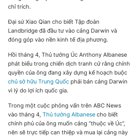
chỉ trích.
Giấy phép xuất bản số 110/GP - BTTTT cấp ngày 24.3.2020
© 2003-2026 Bản quyền thuộc về Báo Thanh Niên. Cấm sao
chép dưới mọi hình thức nếu không có sự chấp thuận bằng văn
Đại sứ Xiao Qian cho biết Tập đoàn
bản. Phát triển bởi ePi Technologies, JSC.
Landbridge đã đầu tư vào cảng Darwin và
đóng góp vào nền kinh tế địa phương.
Hồi tháng 4, Thủ tướng Úc Anthony Albanese
phát biểu trong chiến dịch tranh cử rằng chính
quyền của ông đang xây dựng kế hoạch buộc
chủ sở hữu Trung Quốc
phải bán cảng Darwin
vì lý do lợi ích quốc gia.
Trong một cuộc phỏng vấn trên ABC News
vào tháng 4,
Thủ tướng Albanese
cho biết
chính phủ của ông muốn cảng “thuộc về Úc”,
nên sẽ trực tiếp can thiệp và mua lại cảng này