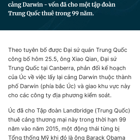
cảng Darwin - vốn đã cho một tập đoàn
Trung Quốc thuê trong 99 năm.
Đọc Thanh Niên trên điện thoại
Theo tuyên bố được Đại sứ quán Trung Quốc
công bố hôm 25.5, ông Xiao Qian, Đại sứ
Theo dõi báo trên
Trung Quốc tại Canberra, phản đối kế hoạch
của Úc về việc lấy lại cảng Darwin thuộc thành
Hotline
Liên hệ quảng cáo
0906 645 777
0908 780 404
phố Darwin (phía bắc Úc) và giao khu vực này
cho các công ty địa phương kiểm soát.
Đặt báo
Quảng cáo
RSS
Tòa soạn
Chính sách bảo
Úc đã cho Tập đoàn Landbridge (Trung Quốc)
Tổng biên tập: Nguyễn Ngọc Toàn
Phó tổng biên tập thường trực: Hải Thành
thuê cảng thương mại này trong thời hạn 99
Phó tổng biên tập: Lâm Hiếu Dũng
năm vào năm 2015, một động thái từng bị
Phó tổng biên tập: Trần Việt Hưng
Tổng thư ký tòa soạn: Đức Trung
Tổng thống Mỹ khi đó là ông Barack Obama