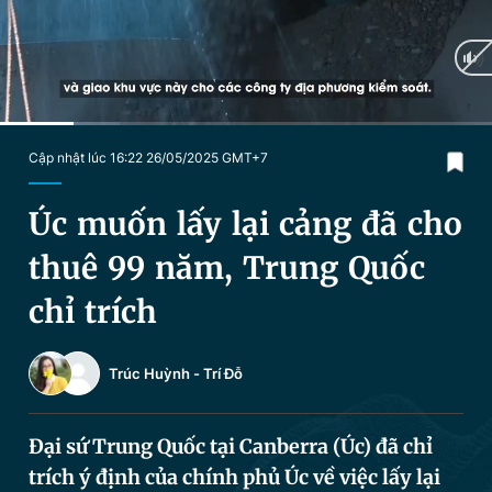
Chuyên mục khác
Tin đã xem
Chào ngày mới
Tin 24h
Đăng xuất
Tin thị trường
Tin 360
Current
0:17
/
Duration
1:53
Cập nhật lúc 16:22 26/05/2025 GMT+7
Time
Video
Magazine
Úc muốn lấy lại cảng đã cho
thuê 99 năm, Trung Quốc
Sản phẩm khác
chỉ trích
Tiện ích
Bạn cần biết
Trúc Huỳnh
-
Trí Đỗ
Thông tin tòa soạn
Liên hệ quảng cáo
Đại sứ Trung Quốc tại Canberra (Úc) đã chỉ
trích ý định của chính phủ Úc về việc lấy lại