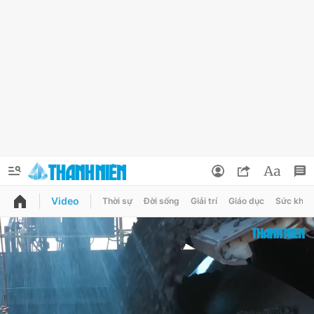
Video
Thời sự
Đời sống
Giải trí
Giáo dục
Sức khỏe
QUẢNG CÁO
ĐẶT BÁO
Thông tin tài khoản
Đổi mật khẩu
Chuyên mục
Tin đã lưu