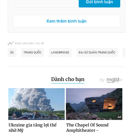
Gửi bình luận
Xem thêm bình luận
Khám phá thêm chủ đề
ÚC
TRUNG QUỐC
LANDBRIDGE
ĐẠI SỨ QUÁN TRUNG QUỐC
ANTH