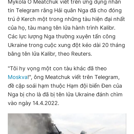
Mykola O Meatchuk viết trên ứng dụng nhắn
Giấy phép xuất bản số 110/GP - BTTTT cấp ngày 24.3.2020
e
t
tin Telegram rằng Hải quân Nga đã cho đóng
© 2003-2026 Bản quyền thuộc về Báo Thanh Niên. Cấm sao
chép dưới mọi hình thức nếu không có sự chấp thuận bằng văn
n
i
trú ở Kerch một trong những tàu hiện đại nhất
bản. Phát triển bởi ePi Technologies, JSC.
t
o
của họ, tàu mang tên lửa hành trình Kalibr.
T
n
Các lực lượng Nga thường xuyên tấn công
i
Ukraine trong cuộc xung đột kéo dài 20 tháng
bằng tên lửa Kalibr, theo Reuters.
m
e
"Tôi hy vọng một con tàu khác đã theo
Moskva
!", ông Meatchuk viết trên Telegram,
đề cập soái hạm thuộc Hạm đội biển Đen của
Nga bị cho là đã bị tên lửa Ukraine đánh chìm
vào ngày 14.4.2022.