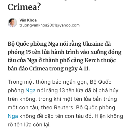
Crimea?
Chuyên mục khác
Tin đã xem
Chào ngày mới
Tin 24h
Văn Khoa
truongvankhoa2001@yahoo.com
Đăng xuất
Tin thị trường
Tin 360
Bộ Quốc phòng Nga nói rằng Ukraine đã
phóng 15 tên lửa hành trình vào xưởng đóng
Video
Magazine
tàu của Nga ở thành phố cảng Kerch thuộc
bán đảo Crimea trong ngày 4.11.
Sản phẩm khác
Trong một thông báo ngắn gọn, Bộ Quốc
Tiện ích
Bạn cần biết
phòng
Nga
nói rằng 13 tên lửa đã bị phá hủy
trên không, trong khi một tên lửa bắn trúng
một con tàu, theo Reuters. Bộ Quốc phòng
Thông tin tòa soạn
Liên hệ quảng cáo
Nga
không đề cập tên con tàu đó. Hiện không
rõ tên lửa còn lại.