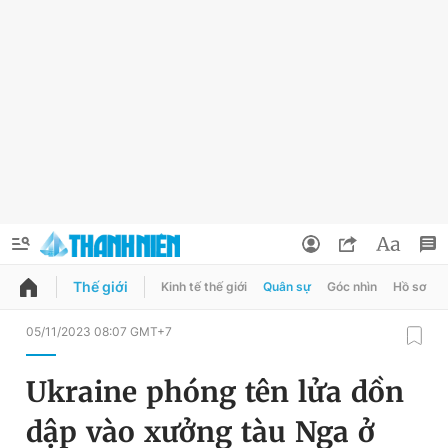
Thế giới
Kinh tế thế giới
Quân sự
Góc nhìn
Hồ sơ
QUẢNG CÁO
ĐẶT BÁO
05/11/2023 08:07 GMT+7
Thông tin tài khoản
Ukraine phóng tên lửa dồn
Đổi mật khẩu
Chuyên mục
dập vào xưởng tàu Nga ở
Tin đã lưu