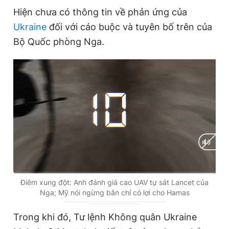
Hiện chưa có thông tin về phản ứng của
Ukraine
đối với cáo buộc và tuyên bố trên của
Đọc Thanh Niên trên điện thoại
Bộ Quốc phòng Nga.
Theo dõi báo trên
Hotline
Liên hệ quảng cáo
0906 645 777
0908 780 404
Đặt báo
Quảng cáo
RSS
Tòa soạn
Chính sách bảo
C
0:02
/
D
16:57
Điêm xung đột: Anh đánh giá cao UAV tự sát Lancet của
Tổng biên tập: Nguyễn Ngọc Toàn
Nga; Mỹ nói ngừng bắn chỉ có lợi cho Hamas
Phó tổng biên tập thường trực: Hải Thành
u
u
Phó tổng biên tập: Lâm Hiếu Dũng
r
r
Phó tổng biên tập: Trần Việt Hưng
Trong khi đó, Tư lệnh Không quân Ukraine
Tổng thư ký tòa soạn: Đức Trung
r
a