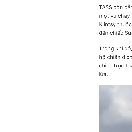
TASS còn dẫn
một vụ cháy 
Klintsy thuộ
đến chiếc Su
Trong khi đó
hộ chiến dịc
chiếc trực th
lửa.