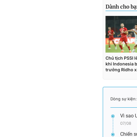
Dòng sự kiện
Vì sao 
07/08
Chiến s