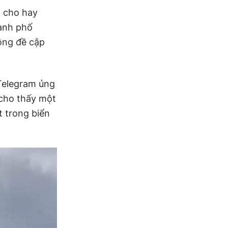
p cho hay
hành phố
ông đề cập
Telegram ủng
 cho thấy một
t trong biển