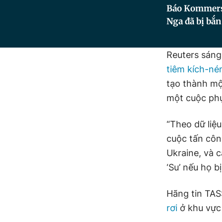
Báo Kommersan
Nga đã bị bắn
Reuters sáng
tiêm kích-n
tạo thành mộ
một cuộc phụ
“Theo dữ liệu
cuộc tấn côn
Ukraine, và 
‘Su’ nếu họ b
Hãng tin TAS
rơi
ở khu vực