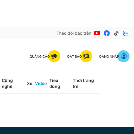
Theo dõi báo trên
QUẢNG CÁO
ĐẶT BÁO
ĐĂNG NHẬP
Công
Tiêu
Thời trang
Xe
Video
nghệ
dùng
trẻ