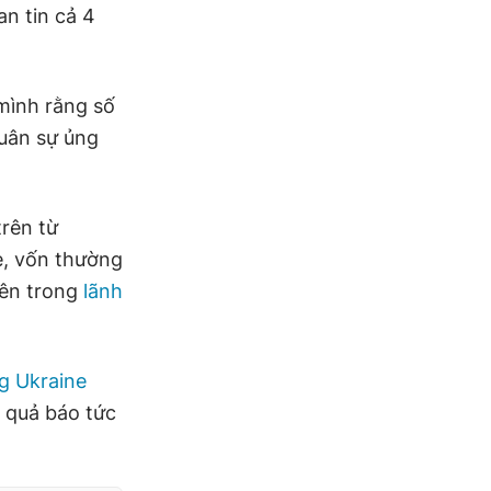
n tin cả 4
mình rằng số
quân sự ủng
trên từ
e, vốn thường
bên trong
lãnh
g Ukraine
à quả báo tức