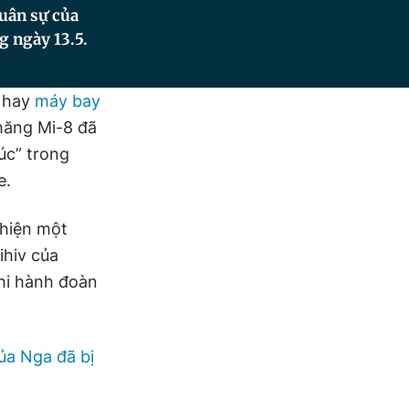
uân sự của
g ngày 13.5.
o hay
máy bay
thăng Mi-8 đã
úc” trong
e.
 hiện một
ihiv của
phi hành đoàn
ủa Nga đã bị