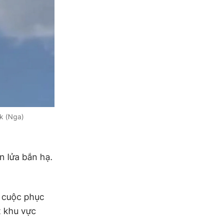
k (Nga)
n lửa bắn hạ.
t cuộc phục
 khu vực