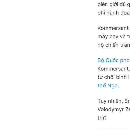
biên giới đủ
phi hành đoà
Kommersant 
máy bay và t
hộ chiến tra
Bộ Quốc phò
Kommersant. 
từ chối bình
thổ Nga
.
Tuy nhiên, ô
Volodymyr Zel
thì”.