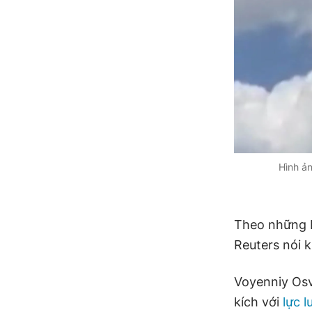
Hình ả
Theo những b
Reuters nói 
Voyenniy Osv
kích với
lực 