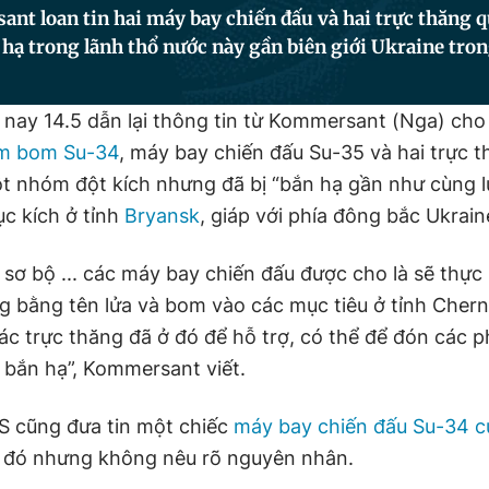
t loan tin hai máy bay chiến đấu và hai trực thăng q
 hạ trong lãnh thổ nước này gần biên giới Ukraine tron
 nay 14.5 dẫn lại thông tin từ Kommersant (Nga) ch
ém bom Su-34
, máy bay chiến đấu Su-35 và hai trực 
t nhóm đột kích nhưng đã bị “bắn hạ gần như cùng l
c kích ở tỉnh
Bryansk
, giáp với phía đông bắc Ukrain
 sơ bộ ... các máy bay chiến đấu được cho là sẽ thực
g bằng tên lửa và bom vào các mục tiêu ở tỉnh Chern
các trực thăng đã ở đó để hỗ trợ, có thể để đón các 
ị bắn hạ”, Kommersant viết.
S cũng đưa tin một chiếc
máy bay chiến đấu Su-34 c
 đó nhưng không nêu rõ nguyên nhân.