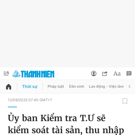
Thời sự
Pháp luật
Dân sinh
Lao động - Việc làm
Quy
QUẢNG CÁO
ĐẶT BÁO
12/09/2025 07:40 GMT+7
Thông tin tài khoản
Ủy ban Kiểm tra T.Ư sẽ
Đổi mật khẩu
Chuyên mục
kiểm soát tài sản, thu nhập
Tin đã lưu