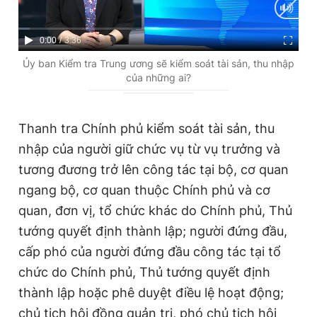
C
0:00
/
D
3:36
u
u
Ủy ban Kiểm tra Trung ương sẽ kiểm soát tài sản, thu nhập
của những ai?
r
r
r
a
e
t
Thanh tra Chính phủ kiểm soát tài sản, thu
nhập của người giữ chức vụ từ vụ trưởng và
n
i
tương đương trở lên công tác tại bộ, cơ quan
t
o
ngang bộ, cơ quan thuộc Chính phủ và cơ
T
n
quan, đơn vị, tổ chức khác do Chính phủ, Thủ
i
tướng quyết định thành lập; người đứng đầu,
m
cấp phó của người đứng đầu công tác tại tổ
e
chức do Chính phủ, Thủ tướng quyết định
thành lập hoặc phê duyệt điều lệ hoạt động;
chủ tịch hội đồng quản trị, phó chủ tịch hội