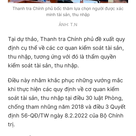
Giấy phép xuất bản số 110/GP - BTTTT cấp ngày 24.3.2020
Thanh tra Chính phủ bốc thăm lựa chọn người được xác
© 2003-2026 Bản quyền thuộc về Báo Thanh Niên. Cấm sao
minh tài sản, thu nhập
chép dưới mọi hình thức nếu không có sự chấp thuận bằng văn
bản. Phát triển bởi ePi Technologies, JSC.
ẢNH: T.N
Tại dự thảo, Thanh tra Chính phủ đề xuất quy
định cụ thể về các cơ quan kiểm soát tài sản,
thu nhập, tương ứng với đó là thẩm quyền
kiểm soát tài sản, thu nhập.
Điều này nhằm khắc phục những vướng mắc
khi thực hiện các quy định về cơ quan kiểm
soát tài sản, thu nhập tại điều 30 luật Phòng,
chống tham nhũng năm 2018 và điều 3 Quyết
định 56-QĐ/TW ngày 8.2.2022 của Bộ Chính
trị.