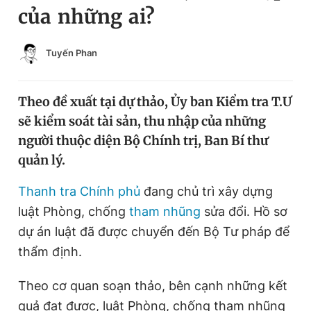
của những ai?
Chuyên mục khác
Tin đã xem
Chào ngày mới
Tin 24h
Tuyến Phan
Đăng xuất
Tin thị trường
Tin 360
Theo đề xuất tại dự thảo, Ủy ban Kiểm tra T.Ư
sẽ kiểm soát tài sản, thu nhập của những
Video
Magazine
người thuộc diện Bộ Chính trị, Ban Bí thư
quản lý.
Sản phẩm khác
Thanh tra Chính phủ
đang chủ trì xây dựng
luật Phòng, chống
tham nhũng
sửa đổi. Hồ sơ
Tiện ích
Bạn cần biết
dự án luật đã được chuyển đến Bộ Tư pháp để
thẩm định.
Thông tin tòa soạn
Liên hệ quảng cáo
Theo cơ quan soạn thảo, bên cạnh những kết
quả đạt được, luật Phòng, chống tham nhũng