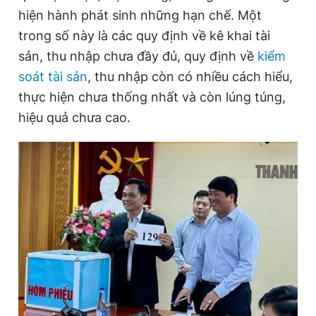
hiện hành phát sinh những hạn chế. Một
trong số này là các quy định về kê khai tài
Đọc Thanh Niên trên điện thoại
sản, thu nhập chưa đầy đủ, quy định về
kiểm
soát tài sản
, thu nhập còn có nhiều cách hiểu,
thực hiện chưa thống nhất và còn lúng túng,
hiệu quả chưa cao.
Theo dõi báo trên
Hotline
Liên hệ quảng cáo
0906 645 777
0908 780 404
Đặt báo
Quảng cáo
RSS
Tòa soạn
Chính sách bảo
Tổng biên tập: Nguyễn Ngọc Toàn
Phó tổng biên tập thường trực: Hải Thành
Phó tổng biên tập: Lâm Hiếu Dũng
Phó tổng biên tập: Trần Việt Hưng
Tổng thư ký tòa soạn: Đức Trung