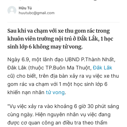
Chuyên mục khác
Hữu Tú
Tin đã xem
huutubc@gmail.com
Chào ngày mới
Tin 24h
Đăng xuất
Sau khi va chạm với xe thu gom rác trong
Tin thị trường
Tin 360
khuôn viên trường nội trú ở Đắk Lắk, 1 học
sinh lớp 6 không may tử vong.
Video
Magazine
Ngày 6.9, một lãnh đạo UBND P.Thành Nhất,
Đắk Lắk (thuộc TP.Buôn Ma Thuột,
Đắk Lắk
Sản phẩm khác
cũ) cho biết, trên địa bàn xảy ra vụ việc xe thu
gom rác va chạm với 1 một học sinh lớp 6
Tiện ích
Bạn cần biết
khiến nạn nhân
tử vong
.
Thông tin tòa soạn
Liên hệ quảng cáo
"Vụ việc xảy ra vào khoảng 6 giờ 30 phút sáng
cùng ngày. Hiện nguyên nhân vụ việc đang
được cơ quan công an điều tra theo thẩm