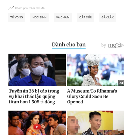
Khám phá thêm chủ đề
TỬ VONG
HỌC SINH
VA CHẠM
CẤP CỨU
ĐẮK LẮK