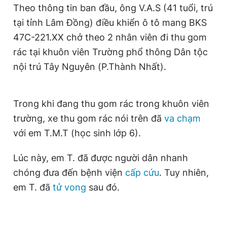
Theo thông tin ban đầu, ông V.A.S (41 tuổi, trú
Giấy phép xuất bản số 110/GP - BTTTT cấp ngày 24.3.2020
© 2003-2026 Bản quyền thuộc về Báo Thanh Niên. Cấm sao
tại tỉnh Lâm Đồng) điều khiển ô tô mang BKS
chép dưới mọi hình thức nếu không có sự chấp thuận bằng văn
47C-221.XX chở theo 2 nhân viên đi thu gom
bản. Phát triển bởi ePi Technologies, JSC.
rác tại khuôn viên Trường phổ thông Dân tộc
nội trú Tây Nguyên (P.Thành Nhất).
Trong khi đang thu gom rác trong khuôn viên
trường, xe thu gom rác nói trên đã
va chạm
với em T.M.T (học sinh lớp 6).
Lúc này, em T. đã được người dân nhanh
chóng đưa đến bệnh viện
cấp cứu
. Tuy nhiên,
em T. đã
tử vong
sau đó.