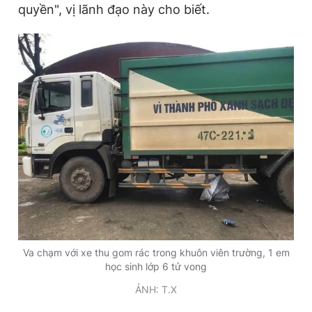
quyền", vị lãnh đạo này cho biết.
Đọc Thanh Niên trên điện thoại
Theo dõi báo trên
Hotline
Liên hệ quảng cáo
0906 645 777
0908 780 404
Đặt báo
Quảng cáo
RSS
Tòa soạn
Chính sách bảo
Tổng biên tập: Nguyễn Ngọc Toàn
Va chạm với xe thu gom rác trong khuôn viên trường, 1 em
Phó tổng biên tập thường trực: Hải Thành
học sinh lớp 6 tử vong
Phó tổng biên tập: Lâm Hiếu Dũng
ẢNH: T.X
Phó tổng biên tập: Trần Việt Hưng
Tổng thư ký tòa soạn: Đức Trung