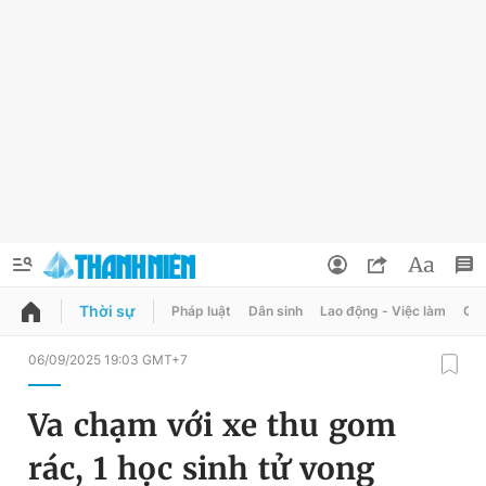
Thời sự
Pháp luật
Dân sinh
Lao động - Việc làm
Quy
QUẢNG CÁO
ĐẶT BÁO
06/09/2025 19:03 GMT+7
Thông tin tài khoản
Va chạm với xe thu gom
Đổi mật khẩu
Chuyên mục
rác, 1 học sinh tử vong
Tin đã lưu