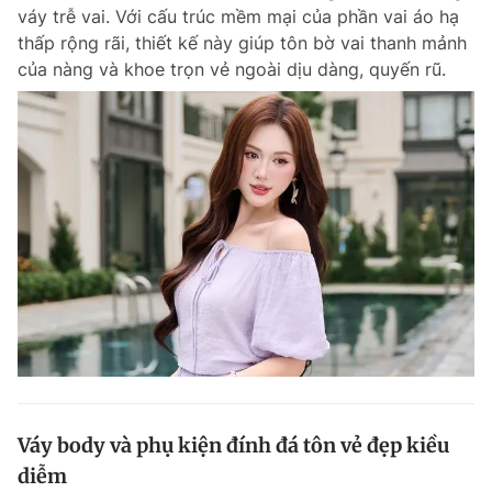
váy trễ vai. Với cấu trúc mềm mại của phần vai áo hạ
thấp rộng rãi, thiết kế này giúp tôn bờ vai thanh mảnh
của nàng và khoe trọn vẻ ngoài dịu dàng, quyến rũ.
Đọc Thanh Niên trên điện thoại
Theo dõi báo trên
Hotline
Liên hệ quảng cáo
0906 645 777
0908 780 404
Đặt báo
Quảng cáo
RSS
Tòa soạn
Chính sách bảo m
Tổng biên tập: Nguyễn Ngọc Toàn
Phó tổng biên tập thường trực: Hải Thành
Phó tổng biên tập: Lâm Hiếu Dũng
Váy body và phụ kiện đính đá tôn vẻ đẹp kiều
Phó tổng biên tập: Trần Việt Hưng
diễm
Tổng thư ký tòa soạn: Đức Trung