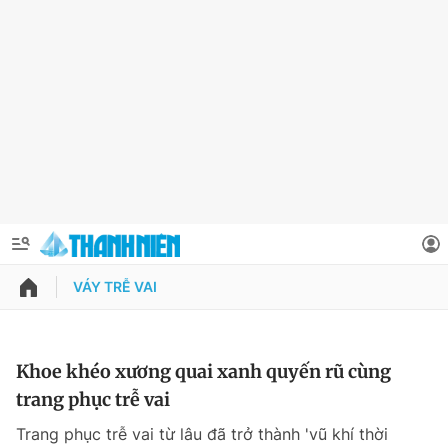
VÁY TRỄ VAI
QUẢNG CÁO
ĐẶT BÁO
Thông tin tài khoản
Khoe khéo xương quai xanh quyến rũ cùng
trang phục trễ vai
Đổi mật khẩu
Chuyên mục
Trang phục trễ vai từ lâu đã trở thành 'vũ khí thời
Tin đã lưu