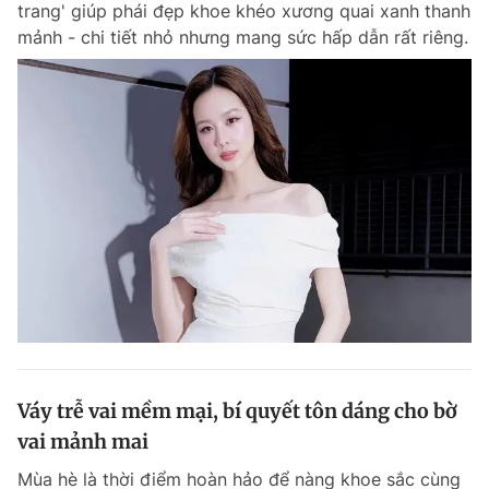
trang' giúp phái đẹp khoe khéo xương quai xanh thanh
Chuyên mục khác
mảnh - chi tiết nhỏ nhưng mang sức hấp dẫn rất riêng.
Tin đã xem
Chào ngày mới
Tin 24h
Đăng xuất
Tin thị trường
Tin 360
Video
Magazine
Sản phẩm khác
Tiện ích
Bạn cần biết
Thông tin tòa soạn
Liên hệ quảng cáo
Váy trễ vai mềm mại, bí quyết tôn dáng cho bờ
vai mảnh mai
Mùa hè là thời điểm hoàn hảo để nàng khoe sắc cùng