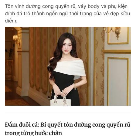
Tôn vinh đường cong quyến rũ, váy body và phụ kiện
Giấy phép xuất bản số 110/GP - BTTTT cấp ngày 24.3.2020
© 2003-2026 Bản quyền thuộc về Báo Thanh Niên. Cấm sao chép
đính đá trở thành ngôn ngữ thời trang của vẻ đẹp kiều
dưới mọi hình thức nếu không có sự chấp thuận bằng văn bản.
diễm.
Phát triển bởi ePi Technologies, JSC.
Đầm đuôi cá: Bí quyết tôn đường cong quyến rũ
trong từng bước chân