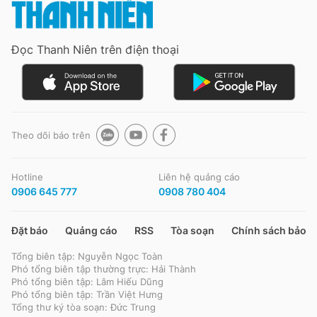
Đọc Thanh Niên trên điện thoại
Theo dõi báo trên
Hotline
Liên hệ quảng cáo
0906 645 777
0908 780 404
Đặt báo
Quảng cáo
RSS
Tòa soạn
Chính sách bảo m
Tổng biên tập: Nguyễn Ngọc Toàn
Phó tổng biên tập thường trực: Hải Thành
Phó tổng biên tập: Lâm Hiếu Dũng
Phó tổng biên tập: Trần Việt Hưng
Tổng thư ký tòa soạn: Đức Trung