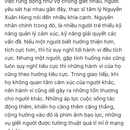
việc rúng động như vợ chồng giết nhau, người
Giấy phép xuất bản số 110/GP - BTTTT cấp ngày 24.3.2020
yêu sát hại nhau gần đây, thạc sĩ tâm lý Nguyễn
© 2003-2026 Bản quyền thuộc về Báo Thanh Niên. Cấm sao
chép dưới mọi hình thức nếu không có sự chấp thuận bằng văn
Xuân Hùng nói đến nhiều khía cạnh. Nguyên
bản. Phát triển bởi ePi Technologies, JSC.
nhân chính trong đó, là nhiều người trẻ thiếu kỹ
năng quản lý cảm xúc, kỹ năng giải quyết các
vấn đề. Nếu một người biết hướng thiện hơn,
tích cực hơn, thì từ suy nghĩ tới hành vi đều tích
cực. Nhưng một người, gặp tình huống nào cũng
luôn suy nghĩ tiêu cực thì những hành vi của họ
cũng theo hướng tiêu cực. Trong giao tiếp, khi
họ không quan tâm cảm xúc của người khác,
nên hành vi cũng dễ gây ra những tổn thương
cho người khác. Những áp lực cuộc sống tác
động thêm, khiến họ càng thêm căng thẳng,
cộng hưởng vào đó là phim ảnh bạo lực, những
vụ giết người được tường thuật quá tỉ mỉ ở mạng