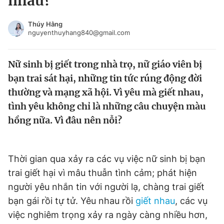
nhau?
Chuyên mục khác
Tin đã xem
Thúy Hằng
nguyenthuyhang840@gmail.com
Chào ngày mới
Tin 24h
Đăng xuất
Nữ sinh bị giết trong nhà trọ, nữ giáo viên bị
Tin thị trường
Tin 360
bạn trai sát hại, những tin tức rúng động đời
thường và mạng xã hội. Vì yêu mà giết nhau,
Video
Magazine
tình yêu không chỉ là những câu chuyện màu
hồng nữa. Vì đâu nên nỗi?
Sản phẩm khác
Tiện ích
Bạn cần biết
Thời gian qua xảy ra các vụ việc nữ sinh bị bạn
trai giết hại vì mâu thuẫn tình cảm; phát hiện
Thông tin tòa soạn
Liên hệ quảng cáo
người yêu nhắn tin với người lạ, chàng trai giết
bạn gái rồi tự tử. Yêu nhau rồi
giết nhau
, các vụ
việc nghiêm trọng xảy ra ngày càng nhiều hơn,