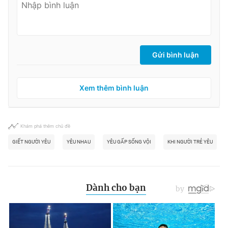
Gửi bình luận
Xem thêm bình luận
Khám phá thêm chủ đề
GIẾT NGƯỜI YÊU
YÊU NHAU
YÊU GẤP SỐNG VỘI
KHI NGƯỜI TRẺ YÊU