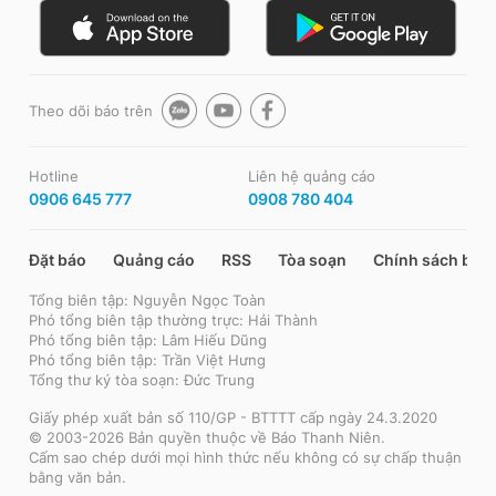
Theo dõi báo trên
Hotline
Liên hệ quảng cáo
0906 645 777
0908 780 404
Đặt báo
Quảng cáo
RSS
Tòa soạn
Chính sách bảo
Tổng biên tập: Nguyễn Ngọc Toàn
Phó tổng biên tập thường trực: Hải Thành
Phó tổng biên tập: Lâm Hiếu Dũng
Phó tổng biên tập: Trần Việt Hưng
Tổng thư ký tòa soạn: Đức Trung
Giấy phép xuất bản số 110/GP - BTTTT cấp ngày 24.3.2020
© 2003-2026 Bản quyền thuộc về Báo Thanh Niên.
Cấm sao chép dưới mọi hình thức nếu không có sự chấp thuận
bằng văn bản.