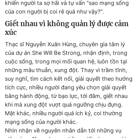
khiến người ta sợ hãi và tự vấn "sao mạng sống
của con người bị coi rẻ quá như vậy?".
Đọc Thanh Niên trên điện thoại
Giết nhau vì không quản lý được cảm
xúc
Thạc sĩ Nguyễn Xuân Hùng, chuyên gia tâm lý
của dự án She Will Be Strong, nhận định, trong
Theo dõi báo trên
cuộc sống, trong mọi mối quan hệ, luôn tồn tại
những mâu thuẫn, xung đột. Thay vì trầm tĩnh,
Hotline
Liên hệ quảng cáo
suy nghĩ, tìm cách kết nối, giải quyết theo hướng
0906 645 777
0908 780 404
tích cực, nhiều người đang yêu chọn giải quyết
bằng hành động, từ bạo lực, tới đâm, giết nhau
Đặt báo
Quảng cáo
RSS
Tòa soạn
Chính sách bảo
khi mà xung đột vượt quá ngưỡng chịu đựng.
Tổng biên tập: Nguyễn Ngọc Toàn
Mặt khác, nhiều người quá ích kỷ, coi thường
Phó tổng biên tập thường trực: Hải Thành
mạng sống của người khác.
Phó tổng biên tập: Lâm Hiếu Dũng
Phó tổng biên tập: Trần Việt Hưng
Nhìn nhận về nguyên nhân dẫn tới những vụ
Tổng thư ký tòa soạn: Đức Trung