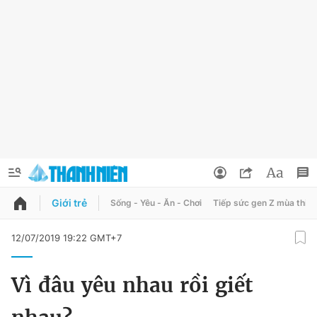
Giới trẻ
Sống - Yêu - Ăn - Chơi
Tiếp sức gen Z mùa thi
QUẢNG CÁO
ĐẶT BÁO
12/07/2019 19:22 GMT+7
Thông tin tài khoản
Vì đâu yêu nhau rồi giết
Đổi mật khẩu
Chuyên mục
Tin đã lưu