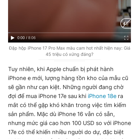
C
0:00
/
D
8:06
u
u
Đập hộp iPhone 17 Pro Max màu cam hot nhất hiện nay: Giá
45 triệu có xứng đáng?
r
r
r
a
Tuy nhiên, khi Apple chuẩn bị phát hành
e
t
iPhone e mới, lượng hàng tồn kho của mẫu cũ
n
i
sẽ gần như cạn kiệt. Những người đang chờ
t
o
đợi để mua iPhone 17e sau khi
iPhone 18e
ra
T
n
mắt có thể gặp khó khăn trong việc tìm kiếm
i
sản phẩm. Mặc dù iPhone 16 vẫn có sẵn,
m
nhưng mức giá cao hơn 100 USD so với iPhone
17e có thể khiến nhiều người do dự, đặc biệt
e