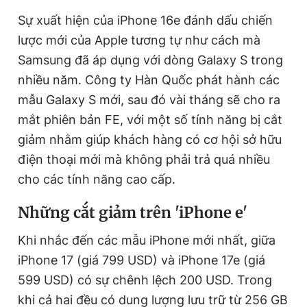
Giấy phép xuất bản số 110/GP - BTTTT cấp ngày 24.3.2020
Sự xuất hiện của iPhone 16e đánh dấu chiến
© 2003-2026 Bản quyền thuộc về Báo Thanh Niên. Cấm sao
chép dưới mọi hình thức nếu không có sự chấp thuận bằng văn
lược mới của Apple tương tự như cách mà
bản. Phát triển bởi ePi Technologies, JSC.
Samsung đã áp dụng với dòng Galaxy S trong
nhiều năm. Công ty Hàn Quốc phát hành các
mẫu Galaxy S mới, sau đó vài tháng sẽ cho ra
mắt phiên bản FE, với một số tính năng bị cắt
giảm nhằm giúp khách hàng có cơ hội sở hữu
điện thoại mới mà không phải trả quá nhiều
cho các tính năng cao cấp.
Những cắt giảm trên 'iPhone e'
Khi nhắc đến các mẫu iPhone mới nhất, giữa
iPhone 17 (giá 799 USD) và iPhone 17e (giá
599 USD) có sự chênh lệch 200 USD. Trong
khi cả hai đều có dung lượng lưu trữ từ 256 GB