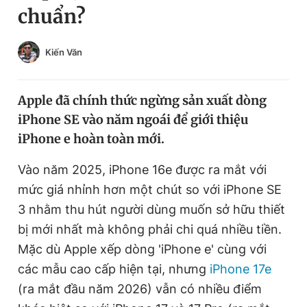
chuẩn?
Chuyên mục khác
Tin đã xem
Chào ngày mới
Tin 24h
Kiến Văn
Đăng xuất
Tin thị trường
Tin 360
Apple đã chính thức ngừng sản xuất dòng
iPhone SE vào năm ngoái để giới thiệu
Video
Magazine
iPhone e hoàn toàn mới.
Vào năm 2025, iPhone 16e được ra mắt với
Sản phẩm khác
mức giá nhỉnh hơn một chút so với iPhone SE
Tiện ích
3 nhằm thu hút người dùng muốn sở hữu thiết
Bạn cần biết
bị mới nhất mà không phải chi quá nhiều tiền.
Mặc dù Apple xếp dòng 'iPhone e' cùng với
Thông tin tòa soạn
Liên hệ quảng cáo
các mẫu cao cấp hiện tại, nhưng
iPhone 17e
(ra mắt đầu năm 2026) vẫn có nhiều điểm