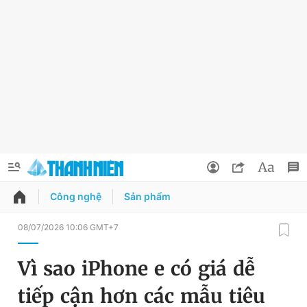
Công nghệ
Sản phẩm
QUẢNG CÁO
ĐẶT BÁO
08/07/2026 10:06 GMT+7
Thông tin tài khoản
Vì sao iPhone e có giá dễ
Đổi mật khẩu
Chuyên mục
tiếp cận hơn các mẫu tiêu
Tin đã lưu