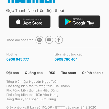
Đọc Thanh Niên trên điện thoại
Theo dõi báo trên
Hotline
Liên hệ quảng cáo
0906 645 777
0908 780 404
Đặt báo
Quảng cáo
RSS
Tòa soạn
Chính sách bảo
Tổng biên tập: Nguyễn Ngọc Toàn
Phó tổng biên tập thường trực: Hải Thành
Phó tổng biên tập: Lâm Hiếu Dũng
Phó tổng biên tập: Trần Việt Hưng
Tổng thư ký tòa soạn: Đức Trung
Giấy phép xuất bản số 110/GP - BTTTT cấp ngày 24.3.2020