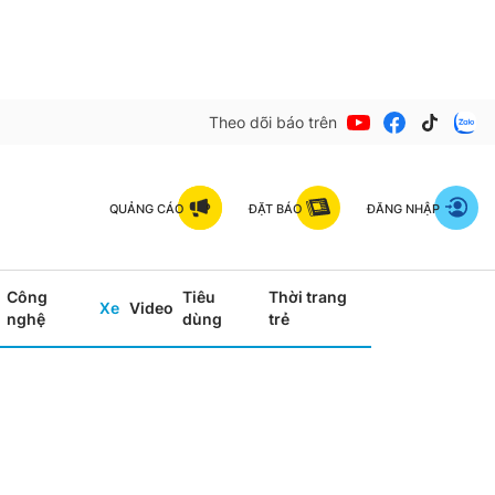
Theo dõi báo trên
QUẢNG CÁO
ĐẶT BÁO
ĐĂNG NHẬP
Công
Tiêu
Thời trang
Xe
Video
nghệ
dùng
trẻ