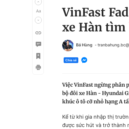
VinFast Fad
xe Hàn tìm l
Bá Hùng
- tranbahung.bc
Chia sẻ
Việc VinFast ngừng phân ph
bộ đôi xe Hàn - Hyundai Gr
khúc ô tô cỡ nhỏ hạng A tầ
Kể từ khi gia nhập thị trư
được sức hút và trở thành