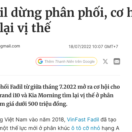
il dừng phân phối, cơ 
ại vị thế
@gmail.com
18/07/2022 10:07 GMT+7
ối Fadil từ giữa tháng 7.2022 mở ra cơ hội cho
and i10 và Kia Morning tìm lại vị thế ở phân
m giá dưới 500 triệu đồng.
ờng Việt Nam vào năm 2018,
VinFast Fadil
đã tạo
 một thế lực mới ở phân khúc
ô tô cỡ nhỏ
hạng A