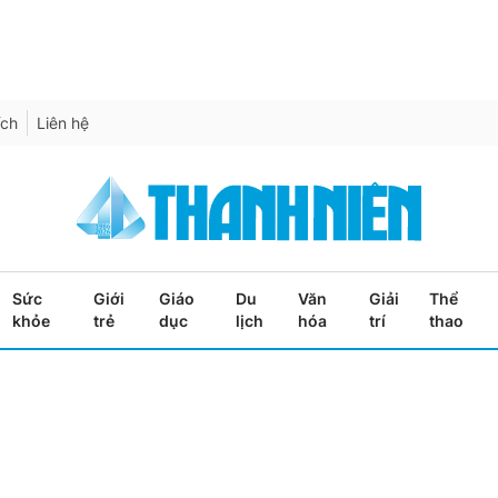
ích
Liên hệ
Sức
Giới
Giáo
Du
Văn
Giải
Thể
khỏe
trẻ
dục
lịch
hóa
trí
thao