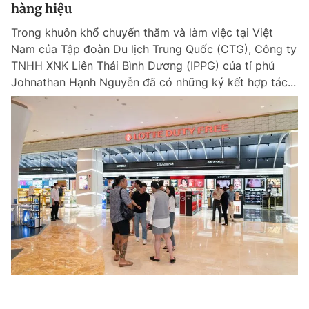
hàng hiệu
Trong khuôn khổ chuyến thăm và làm việc tại Việt
Nam của Tập đoàn Du lịch Trung Quốc (CTG), Công ty
Đọc Thanh Niên trên điện thoại
TNHH XNK Liên Thái Bình Dương (IPPG) của tỉ phú
Johnathan Hạnh Nguyễn đã có những ký kết hợp tác...
Theo dõi báo trên
Hotline
Liên hệ quảng cáo
0906 645 777
0908 780 404
Đặt báo
Quảng cáo
RSS
Tòa soạn
Chính sách bảo m
Tổng biên tập: Nguyễn Ngọc Toàn
Phó tổng biên tập thường trực: Hải Thành
Phó tổng biên tập: Lâm Hiếu Dũng
Phó tổng biên tập: Trần Việt Hưng
Tổng thư ký tòa soạn: Đức Trung