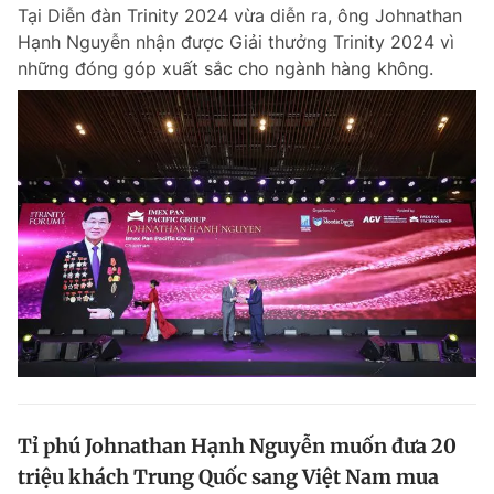
Tại Diễn đàn Trinity 2024 vừa diễn ra, ông Johnathan
Chuyên mục khác
Hạnh Nguyễn nhận được Giải thưởng Trinity 2024 vì
Tin đã xem
những đóng góp xuất sắc cho ngành hàng không.
Chào ngày mới
Tin 24h
Đăng xuất
Tin thị trường
Tin 360
Video
Magazine
Sản phẩm khác
Tiện ích
Bạn cần biết
Thông tin tòa soạn
Liên hệ quảng cáo
Tỉ phú Johnathan Hạnh Nguyễn muốn đưa 20
triệu khách Trung Quốc sang Việt Nam mua