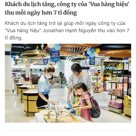
Khách du lịch tăng, công ty của 'Vua hàng hiệu'
Giấy phép xuất bản số 110/GP - BTTTT cấp ngày 24.3.2020
© 2003-2026 Bản quyền thuộc về Báo Thanh Niên. Cấm sao chép
thu mỗi ngày hơn 7 tỉ đồng
dưới mọi hình thức nếu không có sự chấp thuận bằng văn bản.
Phát triển bởi ePi Technologies, JSC.
Khách du lịch tăng trở lại giúp mỗi ngày công ty của
"Vua hàng hiệu" Jonathan Hạnh Nguyễn thu vào hơn 7
tỉ đồng.