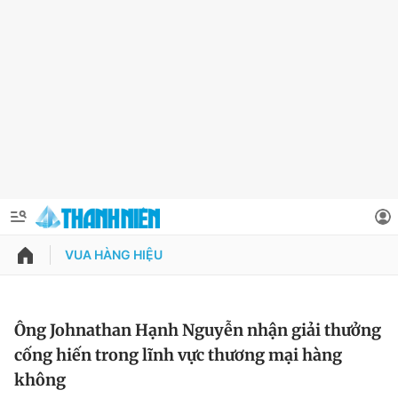
VUA HÀNG HIỆU
QUẢNG CÁO
ĐẶT BÁO
Thông tin tài khoản
Ông Johnathan Hạnh Nguyễn nhận giải thưởng
cống hiến trong lĩnh vực thương mại hàng
Đổi mật khẩu
Chuyên mục
không
Tin đã lưu