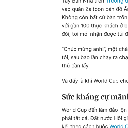
Tây Ban Nha trên
Trường đ
vào quán Zaitoon bán đồ Ấn
Không còn bất cứ bàn trống
với gần 100 thực khách ở b
đói, tôi mới nhận được túi 
“Chúc mừng anh!”, một chà
tôi, sau bao lần chạy ra ch
thứ cần lấy.
Và đấy là khi World Cup ch
Sức kháng cự mãnh
World Cup đến làm đảo lộn
phải tất cả. Đất nước Hồi 
kể, theo cách buộc
World 