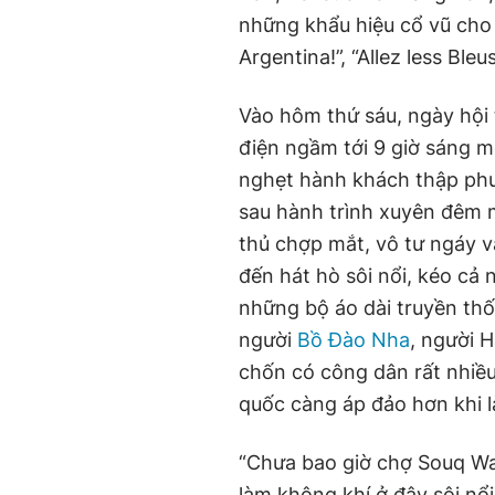
những khẩu hiệu cổ vũ cho
Argentina!”, “Allez less Bleu
Vào hôm thứ sáu, ngày hội 
điện ngầm tới 9 giờ sáng 
nghẹt hành khách thập phư
sau hành trình xuyên đêm mệ
thủ chợp mắt, vô tư ngáy 
đến hát hò sôi nổi, kéo cả 
những bộ áo dài truyền thố
người
Bồ Đào Nha
, người 
chốn có công dân rất nhiều
quốc càng áp đảo hơn khi 
“Chưa bao giờ chợ Souq Waq
làm không khí ở đây sôi nổ