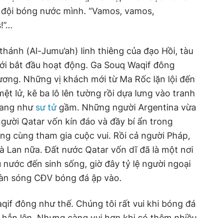
 đội bóng nước mình. “Vamos, vamos,
s!”…
thánh (Al-Jumu’ah) linh thiêng của đạo Hồi, tàu
mới bắt đầu hoạt động. Ga Souq Waqif đông
ơng. Những vị khách mới từ Ma Rốc lặn lội đến
t lử, kê ba lô lên tường rồi dựa lưng vào tranh
vang như
sư tử
gầm. Những người Argentina vừa
người Qatar vốn kín đáo và đầy bí ẩn trong
ng cùng tham gia cuộc vui. Rồi cả người Pháp,
Hà Lan nữa. Đất nước Qatar vốn dĩ đã là một nơi
 nước đến sinh sống, giờ đây tỷ lệ người ngoại
làn sóng CĐV bóng đá ập vào.
if đông như thế. Chúng tôi rất vui khi bóng đá
i hẳn lên. Nhưng càng vui hơn khi có thêm nhiều