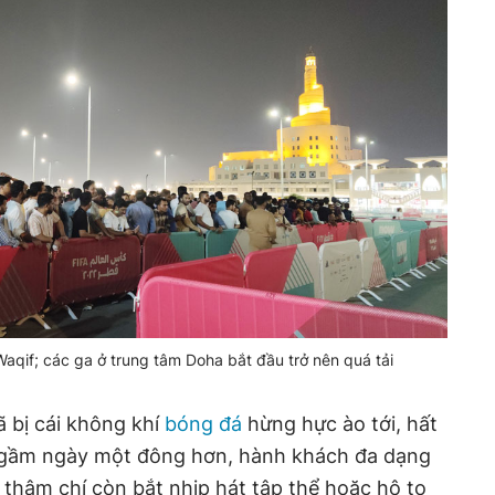
qif; các ga ở trung tâm Doha bắt đầu trở nên quá tải
ã bị cái không khí
bóng đá
hừng hực ào tới, hất
 ngầm ngày một đông hơn, hành khách đa dạng
 thậm chí còn bắt nhịp hát tập thể hoặc hô to