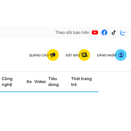
Theo dõi báo trên
QUẢNG CÁO
ĐẶT BÁO
ĐĂNG NHẬP
Công
Tiêu
Thời trang
Xe
Video
nghệ
dùng
trẻ