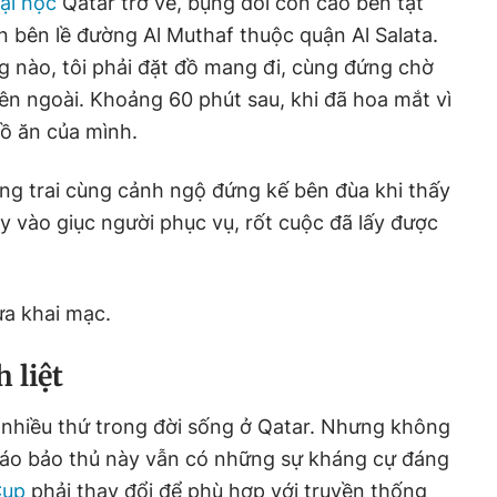
ại học
Qatar trở về, bụng đói cồn cào bèn tạt
 bên lề đường Al Muthaf thuộc quận Al Salata.
 nào, tôi phải đặt đồ mang đi, cùng đứng chờ
ên ngoài. Khoảng 60 phút sau, khi đã hoa mắt vì
đồ ăn của mình.
ng trai cùng cảnh ngộ đứng kế bên đùa khi thấy
ạy vào giục người phục vụ, rốt cuộc đã lấy được
ưa khai mạc.
 liệt
 nhiều thứ trong đời sống ở Qatar. Nhưng không
giáo bảo thủ này vẫn có những sự kháng cự đáng
Cup
phải thay đổi để phù hợp với truyền thống