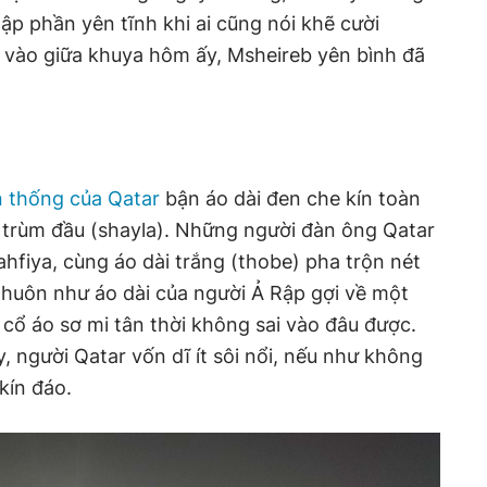
ập phần yên tĩnh khi ai cũng nói khẽ cười
ề vào giữa khuya hôm ấy, Msheireb yên bình đã
n thống của Qatar
bận áo dài đen che kín toàn
 trùm đầu (shayla). Những người đàn ông Qatar
hfiya, cùng áo dài trắng (thobe) pha trộn nét
thuôn như áo dài của người Ả Rập gợi về một
 cổ áo sơ mi tân thời không sai vào đâu được.
 người Qatar vốn dĩ ít sôi nổi, nếu như không
kín đáo.