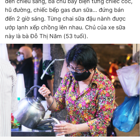
đèn chiếu sáng, bà chủ bày biện từng chiếc cốc,
hũ đường, chiếc bếp gas đun sữa… đứng bán
đến 2 giờ sáng. Từng chai sữa đậu nành được
Đọc Thanh Niên trên điện thoại
ướp lạnh xếp chồng lên nhau. Chủ của xe sữa
này là bà Đỗ Thị Năm (53 tuổi).
Theo dõi báo trên
Hotline
Liên hệ quảng cáo
0906 645 777
0908 780 404
Đặt báo
Quảng cáo
RSS
Tòa soạn
Chính sách bảo
Tổng biên tập: Nguyễn Ngọc Toàn
Phó tổng biên tập thường trực: Hải Thành
Phó tổng biên tập: Lâm Hiếu Dũng
Phó tổng biên tập: Trần Việt Hưng
Tổng thư ký tòa soạn: Đức Trung