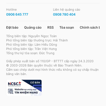
Hotline
Liên hệ quảng cáo
0906 645 777
0908 780 404
Đặt báo
Quảng cáo
RSS
Tòa soạn
Chính sách bảo
Tổng biên tập: Nguyễn Ngọc Toàn
Phó tổng biên tập thường trực: Hải Thành
Phó tổng biên tập: Lâm Hiếu Dũng
Phó tổng biên tập: Trần Việt Hưng
Tổng thư ký tòa soạn: Đức Trung
Giấy phép xuất bản số 110/GP - BTTTT cấp ngày 24.3.2020
© 2003-2026 Bản quyền thuộc về Báo Thanh Niên.
Cấm sao chép dưới mọi hình thức nếu không có sự chấp thuận
bằng văn bản.