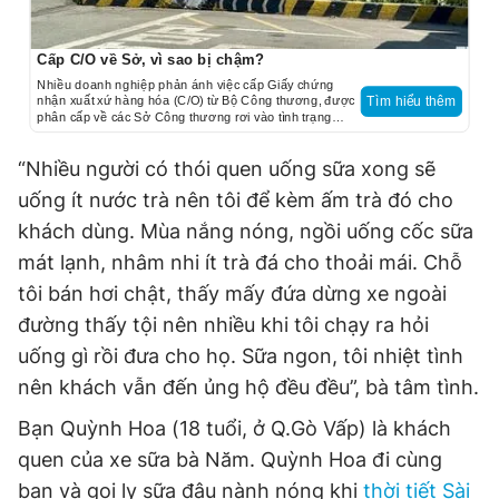
Cấp C/O về Sở, vì sao bị chậm?
Nhiều doanh nghiệp phản ánh việc cấp Giấy chứng
nhận xuất xứ hàng hóa (C/O) từ Bộ Công thương, được
Tìm hiểu thêm
phân cấp về các Sở Công thương rơi vào tình trạng
chậm xử lý hồ sơ, ảnh hưởng nhiều đến tiến độ giao
hàng.
“Nhiều người có thói quen uống sữa xong sẽ
uống ít nước trà nên tôi để kèm ấm trà đó cho
khách dùng. Mùa nắng nóng, ngồi uống cốc sữa
mát lạnh, nhâm nhi ít trà đá cho thoải mái. Chỗ
tôi bán hơi chật, thấy mấy đứa dừng xe ngoài
đường thấy tội nên nhiều khi tôi chạy ra hỏi
uống gì rồi đưa cho họ. Sữa ngon, tôi nhiệt tình
nên khách vẫn đến ủng hộ đều đều”, bà tâm tình.
Bạn Quỳnh Hoa (18 tuổi, ở Q.Gò Vấp) là khách
quen của xe sữa bà Năm. Quỳnh Hoa đi cùng
bạn và gọi ly sữa đậu nành nóng khi
thời tiết Sài