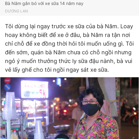
Bà Năm gắn bó với xe sữa 14 năm nay
Giấy phép xuất bản số 110/GP - BTTTT cấp ngày 24.3.2020
DƯƠNG LAN
© 2003-2026 Bản quyền thuộc về Báo Thanh Niên. Cấm sao
chép dưới mọi hình thức nếu không có sự chấp thuận bằng văn
bản. Phát triển bởi ePi Technologies, JSC.
Tôi dừng lại ngay trước xe sữa của bà Năm. Loay
hoay không biết để xe ở đâu, bà Năm ra tận nơi
chỉ chỗ để xe đồng thời hỏi tôi muốn uống gì. Tôi
đến sớm, quán bà Năm chưa có chỗ ngồi nhưng
ngỏ ý muốn thưởng thức ly sữa đậu nành, bà vui
vẻ lấy ghế cho tôi ngồi ngay sát xe sữa.