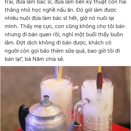
trai, đứa làm bác sĩ, đứa làm bên kỹ thuật còn hai
thằng nhỏ học nghề nấu ăn. Đó giờ làm được
nhiêu nuôi đứa làm bác sĩ hết, giờ nó nuôi lại
mình. Thấy mẹ cực, con cũng không cho tôi bán
nhưng đi bán quen rồi, nghỉ một buổi thấy buồn
lắm. Đợt dịch không đi bán được, khách có
người còn gọi bảo thèm sữa quá, bao giờ tôi đi
bán lại”, bà Năm chia sẻ.