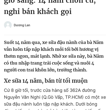
giờ sáng: 14 năm chốn cũ,
Chuyên mục khác
nghỉ bán khách gọi
Tin đã xem
Chào ngày mới
Tin 24h
Đăng xuất
Dương Lan
Tin thị trường
Tin 360
Suốt 14 năm qua, xe sữa đậu nành của bà Năm
Video
Magazine
vẫn luôn tấp nập khách mỗi tối bởi hương vị
thơm ngon, mát lạnh. Nhờ xe sữa này, bà Năm
có thu nhập trang trải cuộc sống và nuôi 4
Sản phẩm khác
người con trai khôn lớn, trưởng thành.
Tiện ích
Bạn cần biết
Xe sữa 14 năm, bán từ tối muộn
Thông tin tòa soạn
Liên hệ quảng cáo
Cứ 8 giờ tối, trước cửa hàng số 362A đường
Nguyễn Văn Nghi (Q.Gò Vấp, TP.HCM) có một xe
sữa đậu nành luôn tập nập khách. Dưới bóng