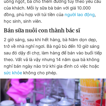
uống ngọt, bà cho thêm đường tùy theo yêu cầu
của khách. Mỗi ly sữa bà bán với giá 10.000
đồng, phù hợp với túi tiền của
người lao động
,
học sinh, sinh viên.
Bán sữa nuôi con thành bác sĩ
2 giờ sáng, sau khi hết hàng, bà Năm dọn dẹp,
trở về nhà nghỉ ngơi. Bà ngủ bù đến 10 giờ sáng
sau đó dậy đi chợ, làm hàng để bán vào buổi tiếp
theo. Vất vả là vậy nhưng 14 năm qua bà không
nghỉ bán ngày nào trừ khi gia đình có việc hoặc
sức khỏe
không cho phép.