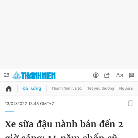
Đời sống
Thanh Niên và tôi
Tết yêu thương
Người sốn
QUẢNG CÁO
ĐẶT BÁO
13/04/2022 13:48 GMT+7
Thông tin tài khoản
Xe sữa đậu nành bán đến 2
Đổi mật khẩu
Chuyên mục
Tin đã lưu