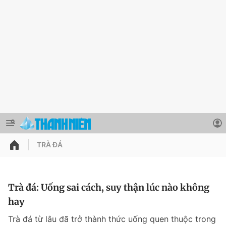
TRÀ ĐÁ
QUẢNG CÁO
ĐẶT BÁO
Thông tin tài khoản
Trà đá: Uống sai cách, suy thận lúc nào không
hay
Đổi mật khẩu
Chuyên mục
Trà đá từ lâu đã trở thành thức uống quen thuộc trong
Tin đã lưu