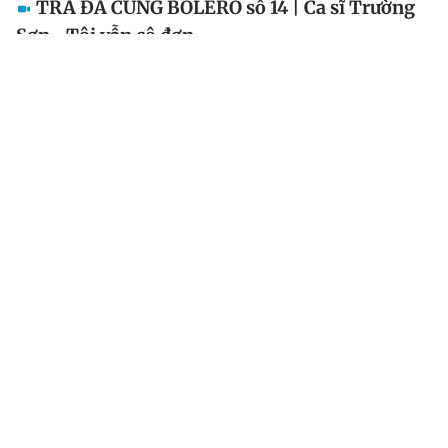
TRÀ ĐÁ CÙNG BOLERO số 14 | Ca sĩ Trường
Sơn –Tôi vẫn cô đơn
Là một người con của quê hương Đồng Tháp, tuổi thơ
của anh gắn liền với hình ảnh của làng quê yên bình,
nơi có những con người chất phác, hồn hậu. Có lẽ vì
thế mà Trường Sơn luôn thích thể hiện các ca khúc...