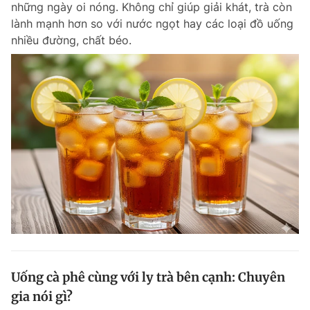
những ngày oi nóng. Không chỉ giúp giải khát, trà còn
Chuyên mục khác
lành mạnh hơn so với nước ngọt hay các loại đồ uống
Tin đã xem
nhiều đường, chất béo.
Chào ngày mới
Tin 24h
Đăng xuất
Tin thị trường
Tin 360
Video
Magazine
Sản phẩm khác
Tiện ích
Bạn cần biết
Thông tin tòa soạn
Liên hệ quảng cáo
Uống cà phê cùng với ly trà bên cạnh: Chuyên
gia nói gì?