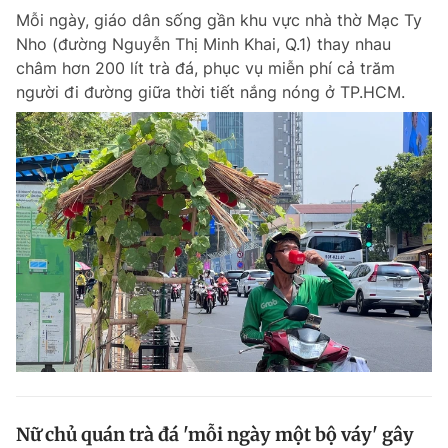
Mỗi ngày, giáo dân sống gần khu vực nhà thờ Mạc Ty
Giấy phép xuất bản số 110/GP - BTTTT cấp ngày 24.3.2020
© 2003-2026 Bản quyền thuộc về Báo Thanh Niên. Cấm sao chép
Nho (đường Nguyễn Thị Minh Khai, Q.1) thay nhau
dưới mọi hình thức nếu không có sự chấp thuận bằng văn bản.
châm hơn 200 lít trà đá, phục vụ miễn phí cả trăm
Phát triển bởi ePi Technologies, JSC.
người đi đường giữa thời tiết nắng nóng ở TP.HCM.
Nữ chủ quán trà đá 'mỗi ngày một bộ váy' gây