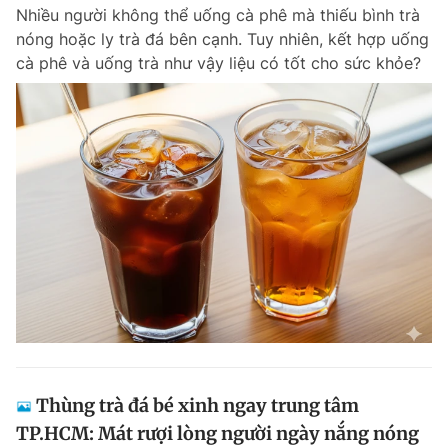
Nhiều người không thể uống cà phê mà thiếu bình trà
nóng hoặc ly trà đá bên cạnh. Tuy nhiên, kết hợp uống
cà phê và uống trà như vậy liệu có tốt cho sức khỏe?
Đọc Thanh Niên trên điện thoại
Theo dõi báo trên
Hotline
Liên hệ quảng cáo
0906 645 777
0908 780 404
Đặt báo
Quảng cáo
RSS
Tòa soạn
Chính sách bảo m
Tổng biên tập: Nguyễn Ngọc Toàn
Phó tổng biên tập thường trực: Hải Thành
Phó tổng biên tập: Lâm Hiếu Dũng
Thùng trà đá bé xinh ngay trung tâm
Phó tổng biên tập: Trần Việt Hưng
TP.HCM: Mát rượi lòng người ngày nắng nóng
Tổng thư ký tòa soạn: Đức Trung