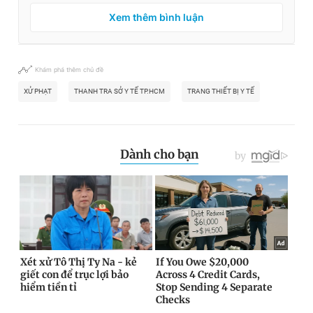
Xem thêm bình luận
Khám phá thêm chủ đề
XỬ PHẠT
THANH TRA SỞ Y TẾ TP.HCM
TRANG THIẾT BỊ Y TẾ