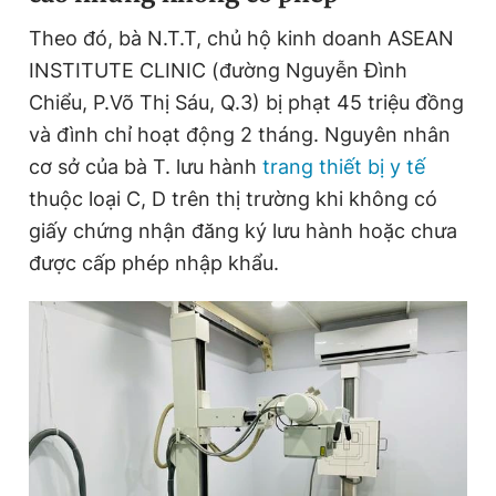
Theo đó, bà N.T.T, chủ hộ kinh doanh ASEAN
INSTITUTE CLINIC (đường Nguyễn Đình
Đọc Thanh Niên trên điện thoại
Chiểu, P.Võ Thị Sáu, Q.3) bị phạt 45 triệu đồng
và đình chỉ hoạt động 2 tháng. Nguyên nhân
cơ sở của bà T. lưu hành
trang thiết bị y tế
thuộc loại C, D trên thị trường khi không có
Theo dõi báo trên
giấy chứng nhận đăng ký lưu hành hoặc chưa
được cấp phép nhập khẩu.
Hotline
Liên hệ quảng cáo
0906 645 777
0908 780 404
Đặt báo
Quảng cáo
RSS
Tòa soạn
Chính sách bảo
Tổng biên tập: Nguyễn Ngọc Toàn
Phó tổng biên tập thường trực: Hải Thành
Phó tổng biên tập: Lâm Hiếu Dũng
Phó tổng biên tập: Trần Việt Hưng
Tổng thư ký tòa soạn: Đức Trung