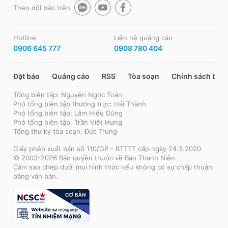
Theo dõi báo trên
Hotline
Liên hệ quảng cáo
0906 645 777
0908 780 404
Đặt báo
Quảng cáo
RSS
Tòa soạn
Chính sách bảo
Tổng biên tập: Nguyễn Ngọc Toàn
Phó tổng biên tập thường trực: Hải Thành
Phó tổng biên tập: Lâm Hiếu Dũng
Phó tổng biên tập: Trần Việt Hưng
Tổng thư ký tòa soạn: Đức Trung
Giấy phép xuất bản số 110/GP - BTTTT cấp ngày 24.3.2020
© 2003-2026 Bản quyền thuộc về Báo Thanh Niên.
Cấm sao chép dưới mọi hình thức nếu không có sự chấp thuận
bằng văn bản.