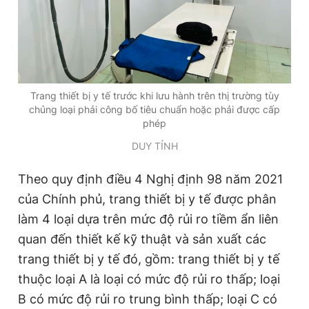
Giấy phép xuất bản số 110/GP - BTTTT cấp ngày 24.3.2020
© 2003-2026 Bản quyền thuộc về Báo Thanh Niên. Cấm sao
chép dưới mọi hình thức nếu không có sự chấp thuận bằng văn
bản. Phát triển bởi ePi Technologies, JSC.
Trang thiết bị y tế trước khi lưu hành trên thị trường tùy
chủng loại phải công bố tiêu chuẩn hoặc phải được cấp
phép
DUY TÍNH
Theo quy định điều 4 Nghị định 98 năm 2021
của Chính phủ, trang thiết bị y tế được phân
làm 4 loại dựa trên mức độ rủi ro tiềm ẩn liên
quan đến thiết kế kỹ thuật và sản xuất các
trang thiết bị y tế đó, gồm: trang thiết bị y tế
thuộc loại A là loại có mức độ rủi ro thấp; loại
B có mức độ rủi ro trung bình thấp; loại C có