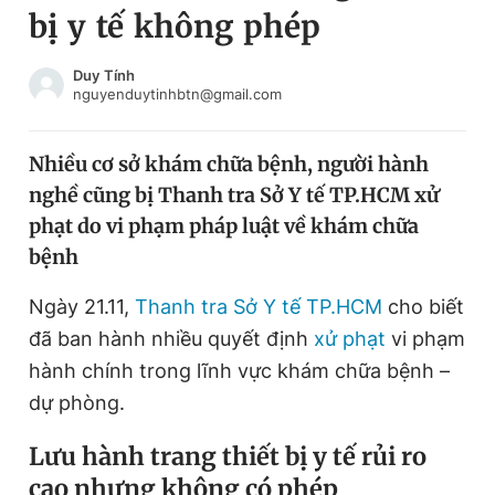
bị y tế không phép
Chuyên mục khác
Tin đã xem
Chào ngày mới
Tin 24h
Duy Tính
nguyenduytinhbtn@gmail.com
Đăng xuất
Tin thị trường
Tin 360
Nhiều cơ sở khám chữa bệnh, người hành
nghề cũng bị Thanh tra Sở Y tế TP.HCM xử
Video
Magazine
phạt do vi phạm pháp luật về khám chữa
bệnh
Sản phẩm khác
Ngày 21.11,
Thanh tra Sở Y tế TP.HCM
cho biết
Tiện ích
Bạn cần biết
đã ban hành nhiều quyết định
xử phạt
vi phạm
hành chính trong lĩnh vực khám chữa bệnh –
dự phòng.
Thông tin tòa soạn
Liên hệ quảng cáo
Lưu hành
trang thiết bị y tế
rủi ro
cao nhưng không có phép