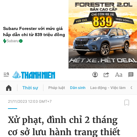
Subaru Forester với mức giá
hấp dẫn chỉ từ 839 triệu đồng
Subaru
Thời sự
Pháp luật
Dân sinh
Lao động - Việc làm
Quy
QUẢNG CÁO
ĐẶT BÁO
21/11/2023 12:03 GMT+7
Thông tin tài khoản
Xử phạt, đình chỉ 2 tháng
Đổi mật khẩu
Chuyên mục
cơ sở lưu hành trang thiết
Tin đã lưu