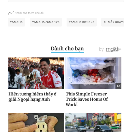
Khám phá thêm chủ đề
YAMAHA
YAMAHA ZUMA 125
YAMAHA BWS 125
XE MÁY CHẠY BẰNG