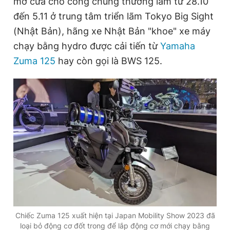
mở cửa cho công chúng thưởng lãm từ 28.10
đến 5.11 ở trung tâm triển lãm Tokyo Big Sight
(Nhật Bản), hãng xe Nhật Bản "khoe" xe máy
Đọc Thanh Niên trên điện thoại
chạy bằng hydro được cải tiến từ
Yamaha
Zuma 125
hay còn gọi là BWS 125.
Theo dõi báo trên
Hotline
Liên hệ quảng cáo
0906 645 777
0908 780 404
Đặt báo
Quảng cáo
RSS
Tòa soạn
Chính sách bảo
Tổng biên tập: Nguyễn Ngọc Toàn
Phó tổng biên tập thường trực: Hải Thành
Phó tổng biên tập: Lâm Hiếu Dũng
Phó tổng biên tập: Trần Việt Hưng
Chiếc Zuma 125 xuất hiện tại Japan Mobility Show 2023 đã
Tổng thư ký tòa soạn: Đức Trung
loại bỏ động cơ đốt trong để lắp động cơ mới chạy bằng