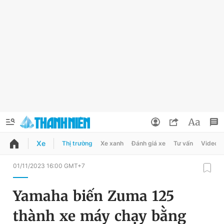
Xe
Thị trường
Xe xanh
Đánh giá xe
Tư vấn
Video
QUẢNG CÁO
ĐẶT BÁO
01/11/2023 16:00 GMT+7
Thông tin tài khoản
Yamaha biến Zuma 125
Đổi mật khẩu
Chuyên mục
thành xe máy chạy bằng
Tin đã lưu