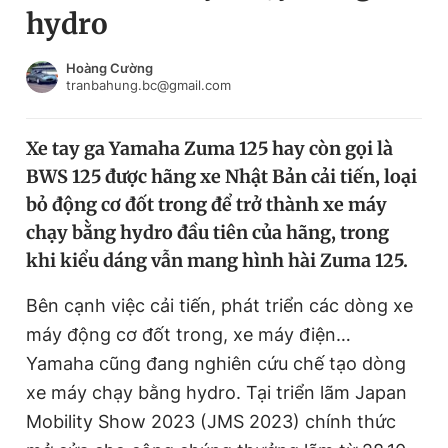
hydro
Chuyên mục khác
Tin đã xem
Chào ngày mới
Tin 24h
Hoàng Cường
tranbahung.bc@gmail.com
Đăng xuất
Tin thị trường
Tin 360
Xe tay ga Yamaha Zuma 125 hay còn gọi là
BWS 125 được hãng xe Nhật Bản cải tiến, loại
Video
Magazine
bỏ động cơ đốt trong để trở thành xe máy
chạy bằng hydro đầu tiên của hãng, trong
khi kiểu dáng vẫn mang hình hài Zuma 125.
Sản phẩm khác
Tiện ích
Bên cạnh việc cải tiến, phát triển các dòng xe
Bạn cần biết
máy động cơ đốt trong, xe máy điện…
Yamaha cũng đang nghiên cứu chế tạo dòng
Thông tin tòa soạn
Liên hệ quảng cáo
xe máy chạy bằng hydro. Tại triển lãm Japan
Mobility Show 2023 (JMS 2023) chính thức