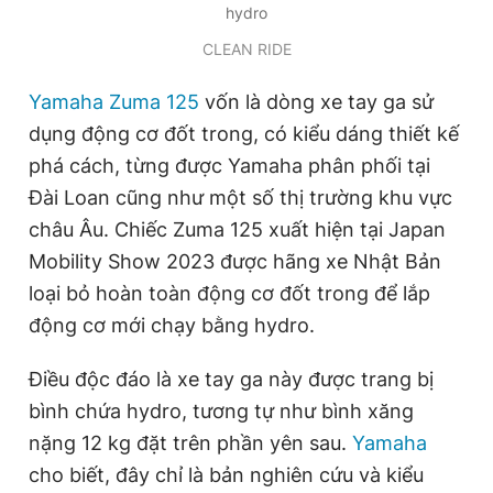
hydro
Giấy phép xuất bản số 110/GP - BTTTT cấp ngày 24.3.2020
© 2003-2026 Bản quyền thuộc về Báo Thanh Niên. Cấm sao
CLEAN RIDE
chép dưới mọi hình thức nếu không có sự chấp thuận bằng văn
bản. Phát triển bởi ePi Technologies, JSC.
Yamaha Zuma 125
vốn là dòng xe tay ga sử
dụng động cơ đốt trong, có kiểu dáng thiết kế
phá cách, từng được Yamaha phân phối tại
Đài Loan cũng như một số thị trường khu vực
châu Âu. Chiếc Zuma 125 xuất hiện tại Japan
Mobility Show 2023 được hãng xe Nhật Bản
loại bỏ hoàn toàn động cơ đốt trong để lắp
động cơ mới chạy bằng hydro.
Điều độc đáo là xe tay ga này được trang bị
bình chứa hydro, tương tự như bình xăng
nặng 12 kg đặt trên phần yên sau.
Yamaha
cho biết, đây chỉ là bản nghiên cứu và kiểu