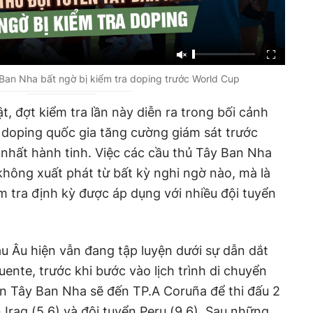
 Ban Nha bất ngờ bị kiểm tra doping trước World Cup
t, đợt kiểm tra lần này diễn ra trong bối cảnh
 doping quốc gia tăng cường giám sát trước
nhất hành tinh. Việc các cầu thủ Tây Ban Nha
không xuất phát từ bất kỳ nghi ngờ nào, mà là
m tra định kỳ được áp dụng với nhiều đội tuyển
u Âu hiện vẫn đang tập luyện dưới sự dẫn dắt
uente, trước khi bước vào lịch trình di chuyển
ển Tây Ban Nha sẽ đến TP.A Coruña để thi đấu 2
 Iraq (5.6) và đội tuyển Peru (9.6). Sau những