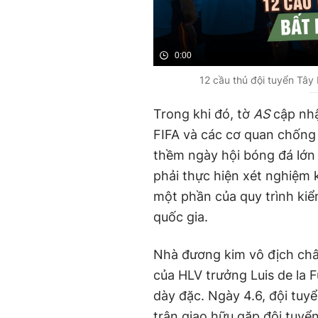
0:00
12 cầu thủ đội tuyển Tây
Trong khi đó, tờ
AS
cập nhậ
FIFA và các cơ quan chống
thềm ngày hội bóng đá lớn 
phải thực hiện xét nghiệm 
một phần của quy trình kiể
quốc gia.
Nhà đương kim vô địch châ
của HLV trưởng Luis de la F
dày đặc. Ngày 4.6, đội tuy
trận giao hữu gặp đội tuyển