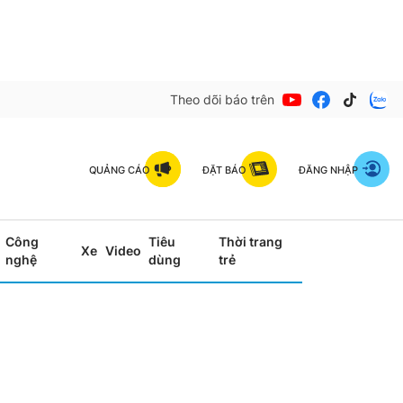
Theo dõi báo trên
QUẢNG CÁO
ĐẶT BÁO
ĐĂNG NHẬP
Công
Tiêu
Thời trang
Xe
Video
nghệ
dùng
trẻ