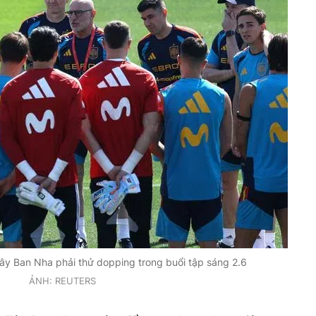
Tây Ban Nha phải thử dopping trong buổi tập sáng 2.6
ẢNH: REUTERS