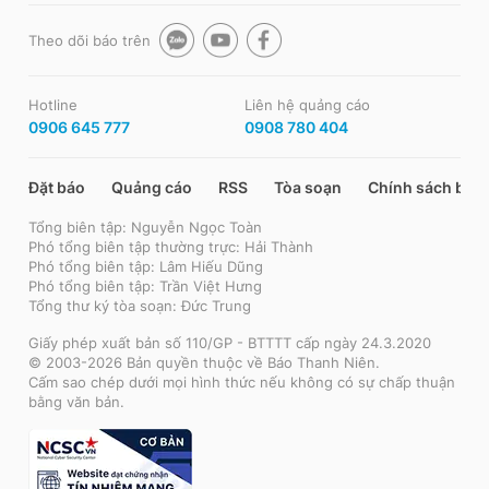
Theo dõi báo trên
Hotline
Liên hệ quảng cáo
0906 645 777
0908 780 404
Đặt báo
Quảng cáo
RSS
Tòa soạn
Chính sách bảo
Tổng biên tập: Nguyễn Ngọc Toàn
Phó tổng biên tập thường trực: Hải Thành
Phó tổng biên tập: Lâm Hiếu Dũng
Phó tổng biên tập: Trần Việt Hưng
Tổng thư ký tòa soạn: Đức Trung
Giấy phép xuất bản số 110/GP - BTTTT cấp ngày 24.3.2020
© 2003-2026 Bản quyền thuộc về Báo Thanh Niên.
Cấm sao chép dưới mọi hình thức nếu không có sự chấp thuận
bằng văn bản.