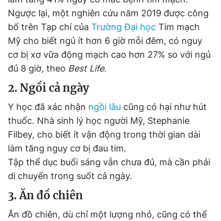
Ngược lại, một nghiên cứu năm 2019 được công
bố trên Tạp chí của
Trường Đại học
Tim mạch
Đọc Thanh Niên trên điện thoại
Mỹ cho biết ngủ ít hơn 6 giờ mỗi đêm, có nguy
cơ bị xơ vữa động mạch cao hơn 27% so với ngủ
đủ 8 giờ, theo
Best Life
.
2. Ngồi cả ngày
Theo dõi báo trên
Y học đã xác nhận
ngồi lâu
cũng có hại như hút
thuốc. Nhà sinh lý học người Mỹ, Stephanie
Hotline
Liên hệ quảng cáo
0906 645 777
0908 780 404
Filbey, cho biết ít vận động trong thời gian dài
làm tăng nguy cơ bị đau tim.
Đặt báo
Quảng cáo
RSS
Tòa soạn
Chính sách bảo
Tập thể dục buổi sáng vẫn chưa đủ, mà cần phải
di chuyển trong suốt cả ngày.
Tổng biên tập: Nguyễn Ngọc Toàn
Phó tổng biên tập thường trực: Hải Thành
3. Ăn đồ chiên
Phó tổng biên tập: Lâm Hiếu Dũng
Phó tổng biên tập: Trần Việt Hưng
Ăn đồ chiên, dù chỉ một lượng nhỏ, cũng có thể
Tổng thư ký tòa soạn: Đức Trung