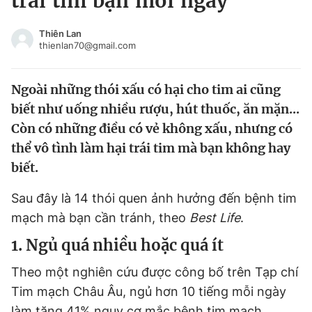
trái tim bạn mỗi ngày
Chuyên mục khác
Tin đã xem
Thiên Lan
thienlan70@gmail.com
Chào ngày mới
Tin 24h
Đăng xuất
Ngoài những thói xấu có hại cho tim ai cũng
Tin thị trường
Tin 360
biết như uống nhiều rượu, hút thuốc, ăn mặn...
Còn có những điều có vẻ không xấu, nhưng có
Video
Magazine
thể vô tình làm hại trái tim mà bạn không hay
biết.
Sản phẩm khác
Sau đây là 14 thói quen ảnh hưởng đến bệnh tim
Tiện ích
Bạn cần biết
mạch mà bạn cần tránh, theo
Best Life
.
1. Ngủ quá nhiều hoặc quá ít
Thông tin tòa soạn
Liên hệ quảng cáo
Theo một nghiên cứu được công bố trên Tạp chí
Tim mạch Châu Âu, ngủ hơn 10 tiếng mỗi ngày
làm tăng 41% nguy cơ mắc bệnh tim mạch.