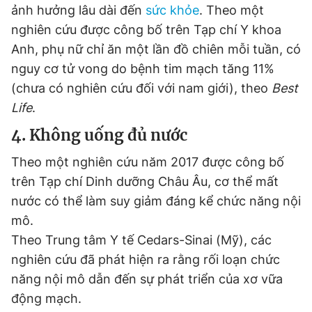
ảnh hưởng lâu dài đến
sức khỏe
. Theo một
Giấy phép xuất bản số 110/GP - BTTTT cấp ngày 24.3.2020
© 2003-2026 Bản quyền thuộc về Báo Thanh Niên. Cấm sao
nghiên cứu được công bố trên Tạp chí Y khoa
chép dưới mọi hình thức nếu không có sự chấp thuận bằng văn
Anh, phụ nữ chỉ ăn một lần đồ chiên mỗi tuần, có
bản. Phát triển bởi ePi Technologies, JSC.
nguy cơ tử vong do bệnh tim mạch tăng 11%
(chưa có nghiên cứu đối với nam giới), theo
Best
Life
.
4. Không uống đủ nước
Theo một nghiên cứu năm 2017 được công bố
trên Tạp chí Dinh dưỡng Châu Âu, cơ thể mất
nước có thể làm suy giảm đáng kể chức năng nội
mô.
Theo Trung tâm Y tế Cedars-Sinai (Mỹ), các
nghiên cứu đã phát hiện ra rằng rối loạn chức
năng nội mô dẫn đến sự phát triển của xơ vữa
động mạch.