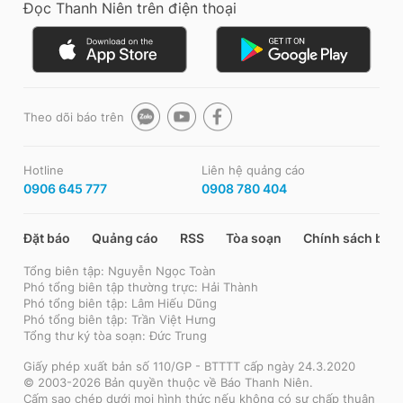
Đọc Thanh Niên trên điện thoại
Theo dõi báo trên
Hotline
Liên hệ quảng cáo
0906 645 777
0908 780 404
Đặt báo
Quảng cáo
RSS
Tòa soạn
Chính sách bảo
Tổng biên tập: Nguyễn Ngọc Toàn
Phó tổng biên tập thường trực: Hải Thành
Phó tổng biên tập: Lâm Hiếu Dũng
Phó tổng biên tập: Trần Việt Hưng
Tổng thư ký tòa soạn: Đức Trung
Giấy phép xuất bản số 110/GP - BTTTT cấp ngày 24.3.2020
© 2003-2026 Bản quyền thuộc về Báo Thanh Niên.
Cấm sao chép dưới mọi hình thức nếu không có sự chấp thuận