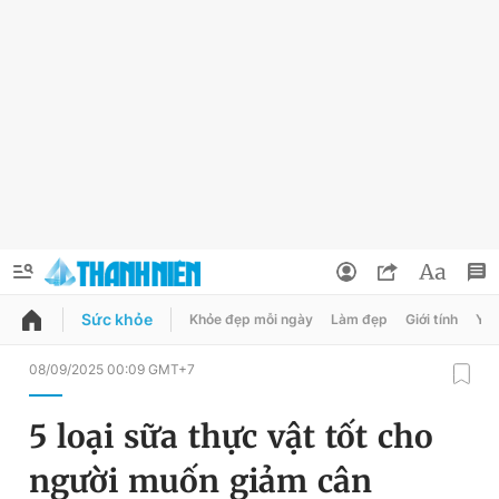
Sức khỏe
Khỏe đẹp mỗi ngày
Làm đẹp
Giới tính
Y t
QUẢNG CÁO
ĐẶT BÁO
08/09/2025 00:09 GMT+7
Thông tin tài khoản
5 loại sữa thực vật tốt cho
Đổi mật khẩu
Chuyên mục
người muốn giảm cân
Tin đã lưu