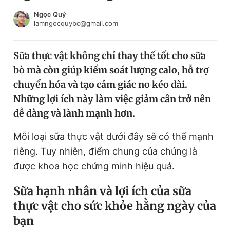
Chuyên mục khác
Ngọc Quý
Tin đã xem
lamngocquybc@gmail.com
Chào ngày mới
Tin 24h
Đăng xuất
Sữa thực vật không chỉ thay thế tốt cho sữa
Tin thị trường
Tin 360
bò mà còn giúp kiểm soát lượng calo, hỗ trợ
chuyển hóa và tạo cảm giác no kéo dài.
Video
Magazine
Những lợi ích này làm việc giảm cân trở nên
dễ dàng và lành mạnh hơn.
Mỗi loại sữa thực vật dưới đây sẽ có thế mạnh
Sản phẩm khác
riêng. Tuy nhiên, điểm chung của chúng là
Tiện ích
Bạn cần biết
được khoa học chứng minh hiệu quả.
Thông tin tòa soạn
Liên hệ quảng cáo
Sữa hạnh nhân và lợi ích của sữa
thực vật cho sức khỏe hằng ngày của
bạn