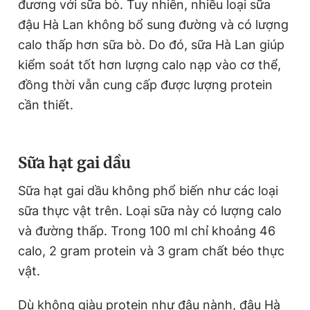
đương với sữa bò. Tuy nhiên, nhiều loại sữa
T
n
đậu Hà Lan không bổ sung đường và có lượng
i
calo thấp hơn sữa bò. Do đó, sữa Hà Lan giúp
m
kiểm soát tốt hơn lượng calo nạp vào cơ thể,
e
đồng thời vẫn cung cấp được lượng protein
cần thiết.
Sữa hạt gai dầu
Sữa hạt gai dầu không phổ biến như các loại
sữa thực vật trên. Loại sữa này có lượng calo
và đường thấp. Trong 100 ml chỉ khoảng 46
calo, 2 gram protein và 3 gram chất béo thực
vật.
Dù không giàu protein như đậu nành, đậu Hà