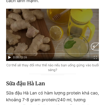
cách lành mạnh.
C
0:00
/
D
2:09
u
u
Cơ thể sẽ thay đổi như thế nào nếu bạn uống gừng vào buổi
sáng?
r
r
r
a
Sữa đậu Hà Lan
e
t
Sữa đậu Hà Lan có hàm lượng protein khá cao,
n
i
khoảng 7-8 gram protein/240 ml, tương
t
o