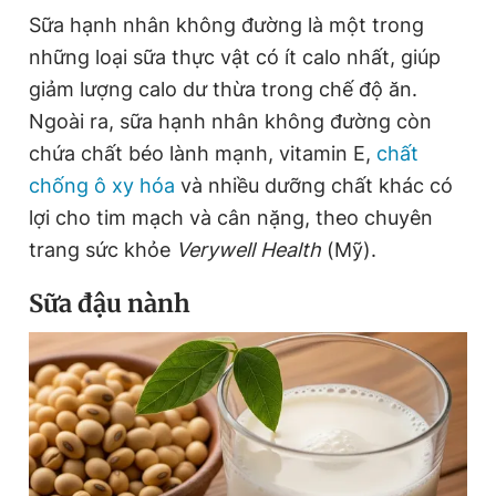
Sữa hạnh nhân không đường là một trong
những loại sữa thực vật có ít calo nhất, giúp
Đọc Thanh Niên trên điện thoại
giảm lượng calo dư thừa trong chế độ ăn.
Ngoài ra, sữa hạnh nhân không đường còn
chứa chất béo lành mạnh, vitamin E,
chất
chống ô xy hóa
và nhiều dưỡng chất khác có
Theo dõi báo trên
lợi cho tim mạch và cân nặng, theo chuyên
trang sức khỏe
Verywell Health
(Mỹ).
Hotline
Liên hệ quảng cáo
Sữa đậu nành
0906 645 777
0908 780 404
Đặt báo
Quảng cáo
RSS
Tòa soạn
Chính sách bảo
Tổng biên tập: Nguyễn Ngọc Toàn
Phó tổng biên tập thường trực: Hải Thành
Phó tổng biên tập: Lâm Hiếu Dũng
Phó tổng biên tập: Trần Việt Hưng
Tổng thư ký tòa soạn: Đức Trung