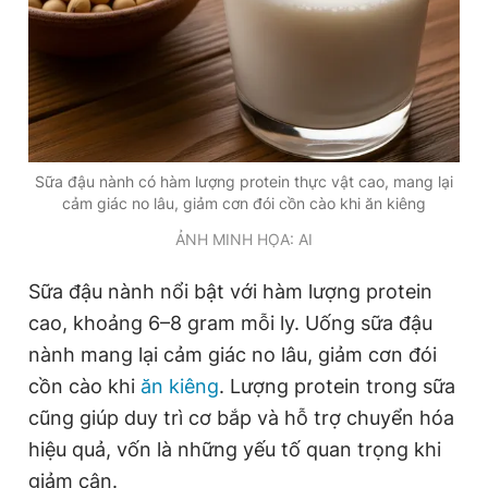
Giấy phép xuất bản số 110/GP - BTTTT cấp ngày 24.3.2020
© 2003-2026 Bản quyền thuộc về Báo Thanh Niên. Cấm sao
chép dưới mọi hình thức nếu không có sự chấp thuận bằng văn
bản. Phát triển bởi ePi Technologies, JSC.
Sữa đậu nành có hàm lượng protein thực vật cao, mang lại
cảm giác no lâu, giảm cơn đói cồn cào khi ăn kiêng
ẢNH MINH HỌA: AI
Sữa đậu nành nổi bật với hàm lượng protein
cao, khoảng 6–8 gram mỗi ly. Uống sữa đậu
nành mang lại cảm giác no lâu, giảm cơn đói
cồn cào khi
ăn kiêng
. Lượng protein trong sữa
cũng giúp duy trì cơ bắp và hỗ trợ chuyển hóa
hiệu quả, vốn là những yếu tố quan trọng khi
giảm cân.