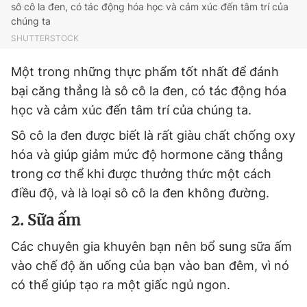
sô cô la đen, có tác động hóa học và cảm xúc đến tâm trí của
Giấy phép xuất bản số 110/GP - BTTTT cấp ngày 24.3.2020
chúng ta
© 2003-2026 Bản quyền thuộc về Báo Thanh Niên. Cấm sao
chép dưới mọi hình thức nếu không có sự chấp thuận bằng văn
SHUTTERSTOCK
bản. Phát triển bởi ePi Technologies, JSC.
Một trong những thực phẩm tốt nhất để đánh
bại căng thẳng là sô cô la đen, có tác động hóa
học và cảm xúc đến tâm trí của chúng ta.
Sô cô la đen được biết là rất giàu chất chống oxy
hóa và giúp giảm mức độ hormone căng thẳng
trong cơ thể khi được thưởng thức một cách
điều độ, và là loại sô cô la đen không đường.
2. Sữa ấm
Các chuyên gia khuyên bạn nên bổ sung sữa ấm
vào chế độ ăn uống của bạn vào ban đêm, vì nó
có thể giúp tạo ra một giấc ngủ ngon.