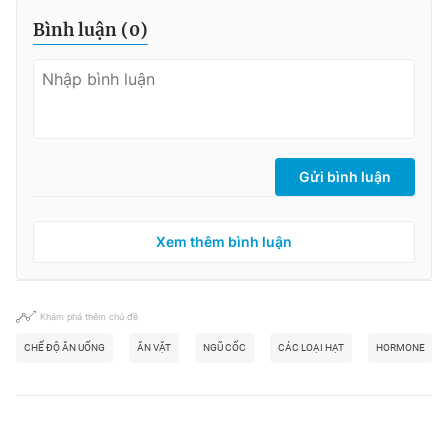
Bình luận (
0
)
Gửi bình luận
Xem thêm bình luận
Khám phá thêm chủ đề
CHẾ ĐỘ ĂN UỐNG
ĂN VẶT
NGŨ CỐC
CÁC LOẠI HẠT
HORMONE