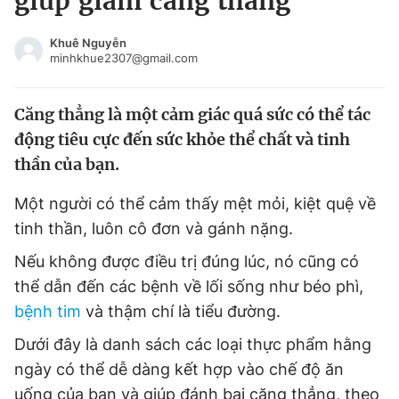
giúp giảm căng thẳng
Chuyên mục khác
Tin đã xem
Khuê Nguyễn
minhkhue2307@gmail.com
Chào ngày mới
Tin 24h
Đăng xuất
Căng thẳng là một cảm giác quá sức có thể tác
Tin thị trường
Tin 360
động tiêu cực đến sức khỏe thể chất và tinh
thần của bạn.
Video
Magazine
Một người có thể cảm thấy mệt mỏi, kiệt quệ về
tinh thần, luôn cô đơn và gánh nặng.
Sản phẩm khác
Nếu không được điều trị đúng lúc, nó cũng có
Tiện ích
Bạn cần biết
thể dẫn đến các bệnh về lối sống như béo phì,
bệnh tim
và thậm chí là tiểu đường.
Thông tin tòa soạn
Liên hệ quảng cáo
Dưới đây là danh sách các loại thực phẩm hằng
ngày có thể dễ dàng kết hợp vào chế độ ăn
uống của bạn và giúp đánh bại căng thẳng, theo