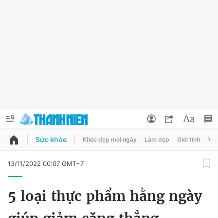
Sức khỏe
Khỏe đẹp mỗi ngày
Làm đẹp
Giới tính
Y t
QUẢNG CÁO
ĐẶT BÁO
13/11/2022 00:07 GMT+7
Thông tin tài khoản
5 loại thực phẩm hằng ngày
Đổi mật khẩu
Chuyên mục
Tin đã lưu