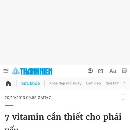
Sức khỏe
Khỏe đẹp mỗi ngày
Làm đẹp
Giới tính
Y t
QUẢNG CÁO
ĐẶT BÁO
20/10/2013 09:55 GMT+7
Thông tin tài khoản
7 vitamin cần thiết cho phái
Đổi mật khẩu
Chuyên mục
Tin đã lưu