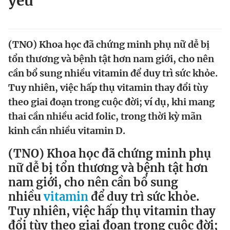
yếu
Chuyên mục khác
Tin đã xem
Chào ngày mới
Tin 24h
(TNO) Khoa học đã chứng minh phụ nữ dễ bị
Đăng xuất
tổn thương và bệnh tật hơn nam giới, cho nên
Tin thị trường
Tin 360
cần bổ sung nhiều vitamin để duy trì sức khỏe.
Tuy nhiên, việc hấp thụ vitamin thay đổi tùy
Video
Magazine
theo giai đoạn trong cuộc đời; ví dụ, khi mang
thai cần nhiều acid folic, trong thời kỳ mãn
kinh cần nhiều vitamin D.
Sản phẩm khác
(TNO) Khoa học đã chứng minh phụ
Tiện ích
Bạn cần biết
nữ dễ bị tổn thương và bệnh tật hơn
nam giới, cho nên cần bổ sung
Thông tin tòa soạn
Liên hệ quảng cáo
nhiều
vitamin
để duy trì sức khỏe.
Tuy nhiên, việc hấp thụ vitamin thay
đổi tùy theo giai đoạn trong cuộc đời;