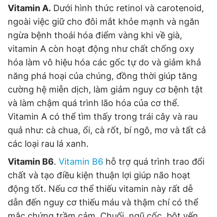
Vitamin A.
Dưới hình thức retinol và carotenoid,
Giấy phép xuất bản số 110/GP - BTTTT cấp ngày 24.3.2020
© 2003-2026 Bản quyền thuộc về Báo Thanh Niên. Cấm sao
ngoài việc giữ cho đôi mắt khỏe mạnh và ngăn
chép dưới mọi hình thức nếu không có sự chấp thuận bằng văn
ngừa bệnh thoái hóa điểm vàng khi về già,
bản. Phát triển bởi ePi Technologies, JSC.
vitamin A còn hoạt động như chất chống oxy
hóa làm vô hiệu hóa các gốc tự do và giảm khả
năng phá hoại của chúng, đồng thời giúp tăng
cường hệ miễn dịch, làm giảm nguy cơ bệnh tật
và làm chậm quá trình lão hóa của cơ thể.
Vitamin A có thể tìm thấy trong trái cây và rau
quả như: cà chua, ổi, cà rốt, bí ngô, mơ và tất cả
các loại rau lá xanh.
Vitamin B6
.
Vitamin B6
hỗ trợ quá trình trao đổi
chất và tạo điều kiện thuận lợi giúp não hoạt
động tốt. Nếu cơ thể thiếu vitamin này rất dễ
dẫn đến nguy cơ thiếu máu và thậm chí có thể
mắc chứng trầm cảm. Chuối, ngũ cốc, bột yến