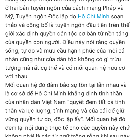
ở hai bản tuyên ngôn của cách mạng Pháp và
Mỹ, Tuyên ngôn Độc lập do
Hồ Chí Minh
soạn
thảo và công bố là tuyên ngôn đầu tiên trên thế
giới xác định quyền dân tộc cơ bản từ nền tảng
của quyền con người. Điều này nói rằng quyền
sống, tự do và mưu cầu hạnh phúc của mỗi cá
nhân cũng như của dân tộc không có gì trừu
tượng mà rất cụ thể và có mối quan hệ hữu cơ
với nhau.
Mối quan hệ đó đảm bảo sự tồn tại lẫn nhau và
là cơ sở để Hồ Chí Minh khẳng định tinh thần
của nhân dân Việt Nam “quyết đem tất cả tinh
thần và lực lượng, tính mạng và của cải để giữ
vững quyền tự do, độc lập ấy”. Mối quan hệ đó
đem lại nội dung thực tế cho các quyền này chứ
không phải là các từ ngữ trống rỗng khi sau này