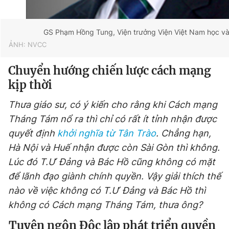
© 2003-2026 Bản quyền thuộc về Báo Thanh Niên. Cấm sao
chép dưới mọi hình thức nếu không có sự chấp thuận bằng văn
bản. Phát triển bởi ePi Technologies, JSC.
GS Phạm Hồng Tung, Viện trưởng Viện Việt Nam học và 
ẢNH: NVCC
Chuyển hướng chiến lược cách mạng
kịp thời
Thưa giáo sư, có ý kiến cho rằng khi Cách mạng
Tháng Tám nổ ra thì chỉ có rất ít tỉnh nhận được
quyết định
khởi nghĩa từ Tân Trào
. Chẳng hạn,
Hà Nội và Huế nhận được còn Sài Gòn thì không.
Lúc đó T.Ư Đảng và Bác Hồ cũng không có mặt
để lãnh đạo giành chính quyền. Vậy giải thích thế
nào về việc không có T.Ư Đảng và Bác Hồ thì
không có Cách mạng Tháng Tám, thưa ông?
Tuyên ngôn Độc lập phát triển quyền