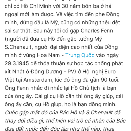
chỉ có Hồ Chí Minh với 30 năm bôn ba ở hải
ngoại mới làm được. Về việc tìm đến phe Đồng
minh, đứng đầu là Mỹ, cũng có những thêu dệt
sai sự thật. Sau này tôi có gặp Charles Fenn
(người đã đưa cụ Hồ đến gặp tướng Mỹ
S.Chenault, người đại diện cao nhất của Đồng
minh ở vùng Hoa Nam -
Trung Quốc
vào ngày
29.3.1945 để thỏa thuận sự hợp tác chống phát
xít Nhật ở Đông Dương - PV) ở Hội nghị Euro
Việt tại Amsterdam, lúc đó ông đã gần 90 tuổi.
Ông Fenn nhắc đi nhắc lại Hồ Chủ tịch là bạn
của ông ấy. Cái gì cụ Hồ cần thì ông ấy giúp, cái
ông ấy cần, cụ Hồ giúp, họ là bạn đồng minh.
Cuộc gặp mặt đó của Bác Hồ và S.Chenault đã
thay đổi điều gì, thể hiện vai trò cá nhân của Bác
đưa đất nước đến độc lập như thế nào, thưa