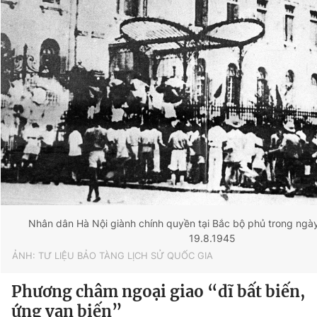
Nhân dân Hà Nội giành chính quyền tại Bắc bộ phủ trong ngà
19.8.1945
ẢNH: TƯ LIỆU BẢO TÀNG LỊCH SỬ QUỐC GIA
Phương châm ngoại giao “dĩ bất biến,
ứng vạn biến”