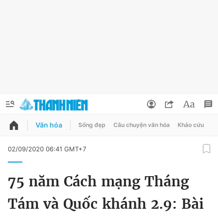
Văn hóa
Sống đẹp
Câu chuyện văn hóa
Khảo cứu
X
QUẢNG CÁO
ĐẶT BÁO
02/09/2020 06:41 GMT+7
Thông tin tài khoản
75 năm Cách mạng Tháng
Đổi mật khẩu
Chuyên mục
Tám và Quốc khánh 2.9: Bài
Tin đã lưu
Chuyên mục khác