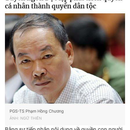
cá nhân thành quyền dân tộc
PGS-TS Phạm Hồng Chương
ẢNH: NGỮ THIÊN
Bằng sự tiếp nhận nội dung về quyền con người