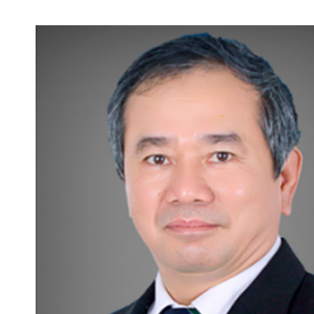
Đọc Thanh Niên trên điện thoại
Theo dõi báo trên
Hotline
Liên hệ quảng cáo
0906 645 777
0908 780 404
Đặt báo
Quảng cáo
RSS
Tòa soạn
Chính sách bảo
Tổng biên tập: Nguyễn Ngọc Toàn
Phó tổng biên tập thường trực: Hải Thành
Phó tổng biên tập: Lâm Hiếu Dũng
Phó tổng biên tập: Trần Việt Hưng
Tổng thư ký tòa soạn: Đức Trung
Giấy phép xuất bản số 110/GP - BTTTT cấp ngày 24.3.2020