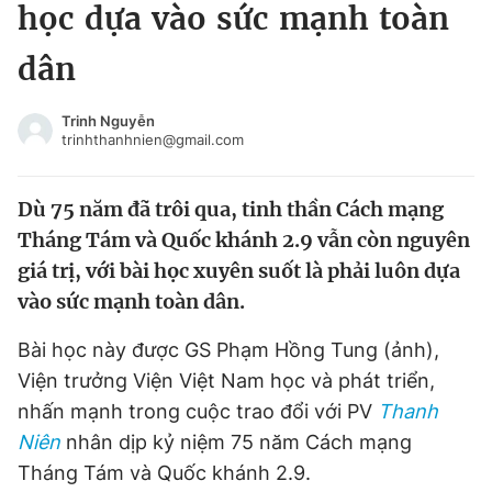
học dựa vào sức mạnh toàn
Tin đã xem
Chào ngày mới
Tin 24h
dân
Đăng xuất
Tin thị trường
Tin 360
Trinh Nguyễn
trinhthanhnien@gmail.com
Video
Magazine
Dù 75 năm đã trôi qua, tinh thần Cách mạng
Tháng Tám và Quốc khánh 2.9 vẫn còn nguyên
Sản phẩm khác
giá trị, với bài học xuyên suốt là phải luôn dựa
vào sức mạnh toàn dân.
Tiện ích
Bạn cần biết
Bài học này được GS Phạm Hồng Tung (ảnh),
Thông tin tòa soạn
Liên hệ quảng cáo
Viện trưởng Viện Việt Nam học và phát triển,
nhấn mạnh trong cuộc trao đổi với PV
Thanh
Niên
nhân dịp kỷ niệm 75 năm Cách mạng
Tháng Tám và Quốc khánh 2.9.