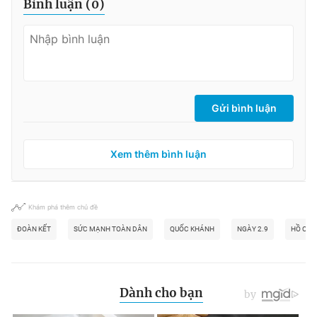
Bình luận (
0
)
Gửi bình luận
Xem thêm bình luận
Khám phá thêm chủ đề
ĐOÀN KẾT
SỨC MẠNH TOÀN DÂN
QUỐC KHÁNH
NGÀY 2.9
HỒ CHỦ