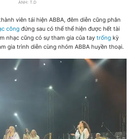
ẢNH: T.D
thành viên tái hiện ABBA, đêm diễn cũng phân
ạc công
đứng sau có thể thể hiện được hết tài
êm nhạc cũng có sự tham gia của tay
trống
kỳ
am gia trình diễn cùng nhóm ABBA huyền thoại.