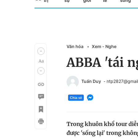
trị
sự
giới
tế
sống
Văn hóa
Xem - Nghe
ABBA 'tái n
Tuấn Duy
- ntp2827@gmai
Chia sẻ
Trong khuôn khổ tour diễ
được 'sống lại' trong khô