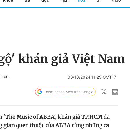
khỏe
trẻ
dục
lịch
hóa
trí
thao
gộ' khán giả Việt Nam
l.com
06/10/2024 11:29 GMT+7
n 'The Music of ABBA', khán giả TP.HCM đã
ng gian quen thuộc của ABBA cùng những ca