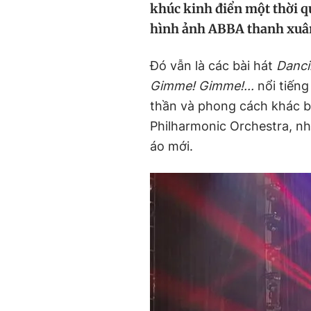
khúc kinh điển một thời qu
hình ảnh ABBA thanh xuân
Đó vẫn là các bài hát
Danci
Gimme! Gimme!...
nổi tiến
thần và phong cách khác b
Philharmonic Orchestra, n
áo mới.