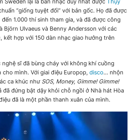
om Sweden lại là ban nhạc duy nhất được
Thụy
chuẩn “giống tuyệt đối” với bản gốc. Họ đã được
 đến 1.000 thí sinh tham gia, và đã được công
là Björn Ulvaeus và Benny Andersson với các
c, kết hợp với 150 dàn nhạc giao hưởng trên
 nghệ sĩ đã bùng cháy với không khí cuồng
 cho mình. Với giai điệu Europop,
disco
... nhộn
các ca khúc như
SOS, Money, Gimme! Gimme!
giả đã đứng bật dậy khỏi chỗ ngồi ở Nhà hát Hòa
 điệu đã là một phần thanh xuân của mình.