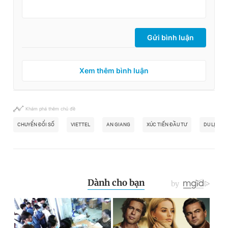
Gửi bình luận
Xem thêm bình luận
Khám phá thêm chủ đề
CHUYỂN ĐỔI SỐ
VIETTEL
AN GIANG
XÚC TIẾN ĐẦU TƯ
DU LỊCH