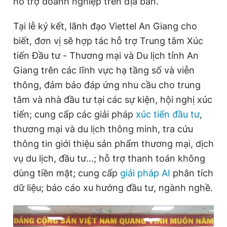
hỗ trợ doanh nghiệp trên địa bàn.
Tại lễ ký kết, lãnh đạo Viettel An Giang cho
Đọc Thanh Niên trên điện thoại
biết, đơn vị sẽ hợp tác hỗ trợ Trung tâm Xúc
tiến Đầu tư - Thương mại và Du lịch tỉnh An
Giang trên các lĩnh vực hạ tầng số và viễn
thông, đảm bảo đáp ứng nhu cầu cho trung
Theo dõi báo trên
tâm và nhà đầu tư tại các sự kiện, hội nghị xúc
tiến; cung cấp các giải pháp
xúc tiến đầu tư
,
Hotline
Liên hệ quảng cáo
thương mại và du lịch thông minh, tra cứu
0906 645 777
0908 780 404
thông tin giới thiệu sản phẩm thương mại, dịch
vụ du lịch, đầu tư...; hỗ trợ thanh toán không
Đặt báo
Quảng cáo
RSS
Tòa soạn
Chính sách bảo
dùng tiền mặt; cung cấp
giải pháp AI
phân tích
Tổng biên tập: Nguyễn Ngọc Toàn
dữ liệu; báo cáo xu hướng đầu tư, ngành nghề.
Phó tổng biên tập thường trực: Hải Thành
Phó tổng biên tập: Lâm Hiếu Dũng
Phó tổng biên tập: Trần Việt Hưng
Tổng thư ký tòa soạn: Đức Trung