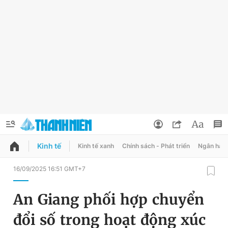
Kinh tế
Kinh tế xanh
Chính sách - Phát triển
Ngân hàn
QUẢNG CÁO
ĐẶT BÁO
16/09/2025 16:51 GMT+7
Thông tin tài khoản
An Giang phối hợp chuyển
Đổi mật khẩu
Chuyên mục
đổi số trong hoạt động xúc
Tin đã lưu