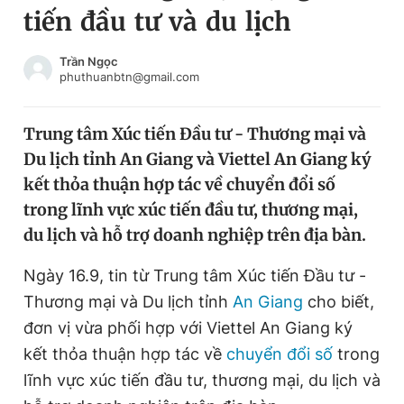
tiến đầu tư và du lịch
Chuyên mục khác
Tin đã xem
Chào ngày mới
Tin 24h
Trần Ngọc
phuthuanbtn@gmail.com
Đăng xuất
Tin thị trường
Tin 360
Trung tâm Xúc tiến Đầu tư - Thương mại và
Du lịch tỉnh An Giang và Viettel An Giang ký
Video
Magazine
kết thỏa thuận hợp tác về chuyển đổi số
trong lĩnh vực xúc tiến đầu tư, thương mại,
du lịch và hỗ trợ doanh nghiệp trên địa bàn.
Sản phẩm khác
Tiện ích
Ngày 16.9, tin từ Trung tâm Xúc tiến Đầu tư -
Bạn cần biết
Thương mại và Du lịch tỉnh
An Giang
cho biết,
đơn vị vừa phối hợp với Viettel An Giang ký
Thông tin tòa soạn
Liên hệ quảng cáo
kết thỏa thuận hợp tác về
chuyển đổi số
trong
lĩnh vực xúc tiến đầu tư, thương mại, du lịch và