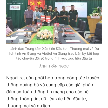
Giấy phép xuất bản số 110/GP - BTTTT cấp ngày 24.3.2020
© 2003-2026 Bản quyền thuộc về Báo Thanh Niên. Cấm sao
chép dưới mọi hình thức nếu không có sự chấp thuận bằng văn
bản. Phát triển bởi ePi Technologies, JSC.
Lãnh đạo Trung tâm Xúc tiến Đầu tư - Thương mại và Du
lịch tỉnh An Giang và Viettel An Giang trao bản ký kết hợp
tác chuyển đổi số trong lĩnh vực xúc tiến đầu tư
ẢNH: TRẦN NGỌC
Ngoài ra, còn phối hợp trong công tác truyền
thông quảng bá và cung cấp các giải pháp
đảm an toàn thông tin mạng cho các hệ
thống thông tin, dữ liệu xúc tiến đầu tư,
thương mại và du lịch.