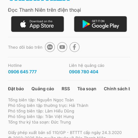
Đọc Thanh Niên trên điện thoại
Theo dõi báo trên
Hotline
Liên hệ quảng cáo
0906 645 777
0908 780 404
Đặt báo
Quảng cáo
RSS
Tòa soạn
Chính sách bảo
Tổng biên tập: Nguyễn Ngọc Toàn
Phó tổng biên tập thường trực: Hải Thành
Phó tổng biên tập: Lâm Hiếu Dũng
Phó tổng biên tập: Trần Việt Hưng
Tổng thư ký tòa soạn: Đức Trung
Giấy phép xuất bản số 110/GP - BTTTT cấp ngày 24.3.2020
© 2003-2026 Bản quyền thuộc về Báo Thanh Niên.