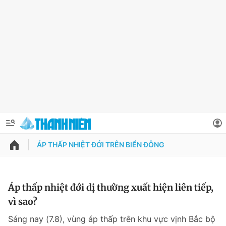
ÁP THẤP NHIỆT ĐỚI TRÊN BIỂN ĐÔNG
QUẢNG CÁO
ĐẶT BÁO
Thông tin tài khoản
Áp thấp nhiệt đới dị thường xuất hiện liên tiếp,
vì sao?
Đổi mật khẩu
Chuyên mục
Sáng nay (7.8), vùng áp thấp trên khu vực vịnh Bắc bộ
Tin đã lưu