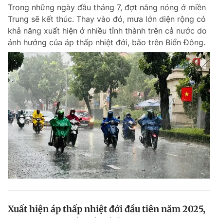
Trong những ngày đầu tháng 7, đợt nắng nóng ở miền
Trung sẽ kết thúc. Thay vào đó, mưa lớn diện rộng có
khả năng xuất hiện ở nhiều tỉnh thành trên cả nước do
Đọc Thanh Niên trên điện thoại
ảnh hưởng của áp thấp nhiệt đới, bão trên Biển Đông.
Theo dõi báo trên
Hotline
Liên hệ quảng cáo
0906 645 777
0908 780 404
Đặt báo
Quảng cáo
RSS
Tòa soạn
Chính sách bảo m
Tổng biên tập: Nguyễn Ngọc Toàn
Phó tổng biên tập thường trực: Hải Thành
Phó tổng biên tập: Lâm Hiếu Dũng
Phó tổng biên tập: Trần Việt Hưng
Xuất hiện áp thấp nhiệt đới đầu tiên năm 2025,
Tổng thư ký tòa soạn: Đức Trung