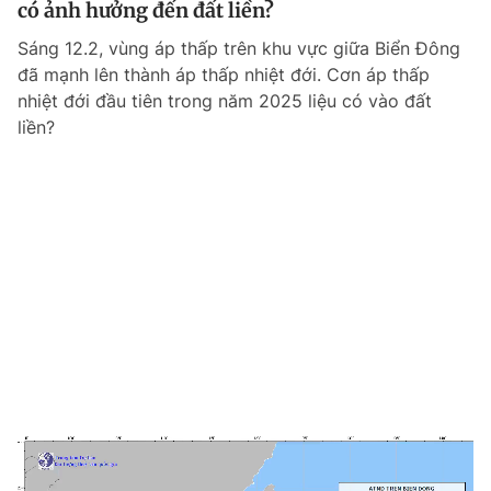
có ảnh hưởng đến đất liền?
Giấy phép xuất bản số 110/GP - BTTTT cấp ngày 24.3.2020
© 2003-2026 Bản quyền thuộc về Báo Thanh Niên. Cấm sao chép
Sáng 12.2, vùng áp thấp trên khu vực giữa Biển Đông
dưới mọi hình thức nếu không có sự chấp thuận bằng văn bản.
đã mạnh lên thành áp thấp nhiệt đới. Cơn áp thấp
Phát triển bởi ePi Technologies, JSC.
nhiệt đới đầu tiên trong năm 2025 liệu có vào đất
liền?