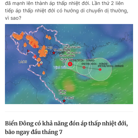
đã mạnh lên thành áp thấp nhiệt đới. Lần thứ 2 liên
Chuyên mục khác
tiếp áp thấp nhiệt đới có hướng di chuyển dị thường,
Tin đã xem
vì sao?
Chào ngày mới
Tin 24h
Đăng xuất
Tin thị trường
Tin 360
Video
Magazine
Sản phẩm khác
Tiện ích
Bạn cần biết
Thông tin tòa soạn
Liên hệ quảng cáo
Biển Đông có khả năng đón áp thấp nhiệt đới,
bão ngay đầu tháng 7