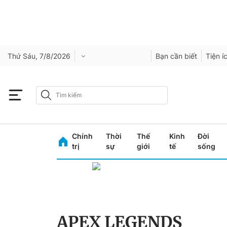
Thứ Sáu, 7/8/2026
Bạn cần biết
Tiện í
Chính
Thời
Thế
Kinh
Đời
trị
sự
giới
tế
sống
APEX LEGENDS