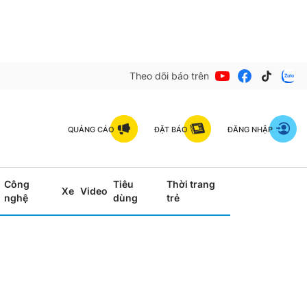
Theo dõi báo trên
QUẢNG CÁO
ĐẶT BÁO
ĐĂNG NHẬP
Công
Tiêu
Thời trang
Xe
Video
nghệ
dùng
trẻ