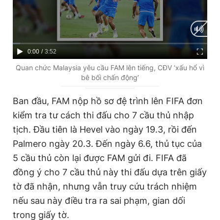
C
0:00
/
D
3:52
u
u
Quan chức Malaysia yêu cầu FAM lên tiếng, CĐV ‘xấu hổ vì
bê bối chấn động’
r
r
r
a
Ban đầu, FAM nộp hồ sơ đệ trình lên FIFA đơn
e
t
kiểm tra tư cách thi đấu cho 7 cầu thủ nhập
n
i
tịch. Đầu tiên là Hevel vào ngày 19.3, rồi đến
t
o
Palmero ngày 20.3. Đến ngày 6.6, thủ tục của
T
n
5 cầu thủ còn lại được FAM gửi đi. FIFA đã
i
đồng ý cho 7 cầu thủ này thi đấu dựa trên giấy
m
tờ đã nhận, nhưng vẫn truy cứu trách nhiệm
nếu sau này điều tra ra sai phạm, gian dối
e
trong giấy tờ.