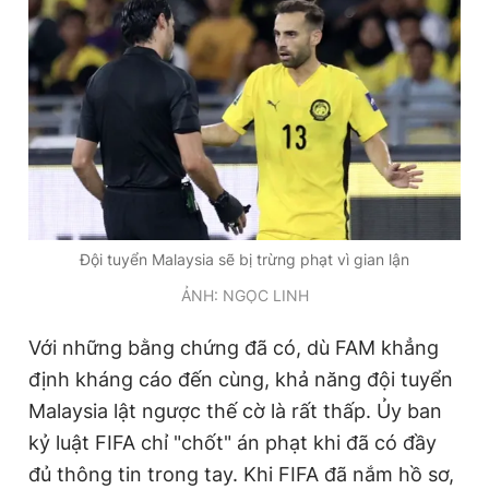
Đội tuyển Malaysia sẽ bị trừng phạt vì gian lận
ẢNH: NGỌC LINH
Với những bằng chứng đã có, dù FAM khẳng
định kháng cáo đến cùng, khả năng đội tuyển
Malaysia lật ngược thế cờ là rất thấp. Ủy ban
kỷ luật FIFA chỉ "chốt" án phạt khi đã có đầy
đủ thông tin trong tay. Khi FIFA đã nắm hồ sơ,