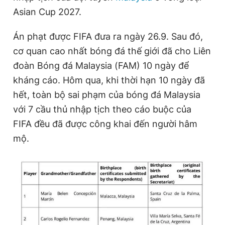
Asian Cup 2027.
Đọc Thanh Niên trên điện thoại
Án phạt được FIFA đưa ra ngày 26.9. Sau đó,
cơ quan cao nhất bóng đá thế giới đã cho Liên
đoàn Bóng đá Malaysia (FAM) 10 ngày để
kháng cáo. Hôm qua, khi thời hạn 10 ngày đã
hết, toàn bộ sai phạm của bóng đá Malaysia
Theo dõi báo trên
với 7 cầu thủ nhập tịch theo cáo buộc của
FIFA đều đã được công khai đến người hâm
Hotline
Liên hệ quảng cáo
0906 645 777
0908 780 404
mộ.
Đặt báo
Quảng cáo
RSS
Tòa soạn
Chính sách bảo
Tổng biên tập: Nguyễn Ngọc Toàn
Phó tổng biên tập thường trực: Hải Thành
Phó tổng biên tập: Lâm Hiếu Dũng
Phó tổng biên tập: Trần Việt Hưng
Tổng thư ký tòa soạn: Đức Trung