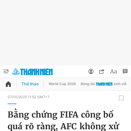
Thể thao
World Cup 2026
Bóng đá
sinh viên
QUẢNG CÁO
ĐẶT BÁO
07/10/2025 11:52 GMT+7
Thông tin tài khoản
Bằng chứng FIFA công bố
Đổi mật khẩu
Chuyên mục
quá rõ ràng, AFC không xử
Tin đã lưu