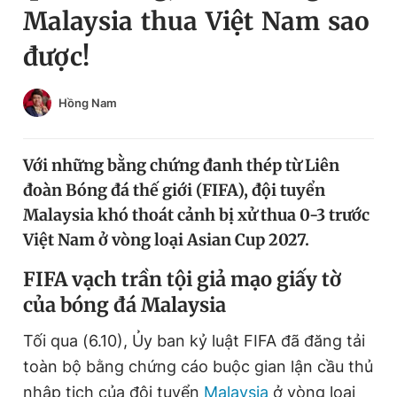
Malaysia thua Việt Nam sao
Chuyên mục khác
Tin đã xem
được!
Chào ngày mới
Tin 24h
Đăng xuất
Hồng Nam
Tin thị trường
Tin 360
Với những bằng chứng đanh thép từ Liên
Video
Magazine
đoàn Bóng đá thế giới (FIFA), đội tuyển
Malaysia khó thoát cảnh bị xử thua 0-3 trước
Sản phẩm khác
Việt Nam ở vòng loại Asian Cup 2027.
Tiện ích
Bạn cần biết
FIFA vạch trần tội giả mạo giấy tờ
của bóng đá Malaysia
Thông tin tòa soạn
Liên hệ quảng cáo
Tối qua (6.10), Ủy ban kỷ luật FIFA đã đăng tải
toàn bộ bằng chứng cáo buộc gian lận cầu thủ
nhập tịch của đội tuyển
Malaysia
ở vòng loại