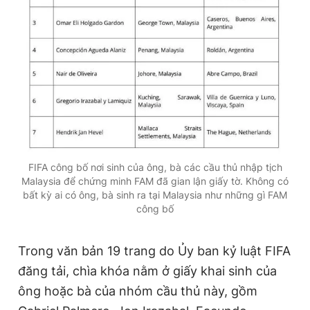
Giấy phép xuất bản số 110/GP - BTTTT cấp ngày 24.3.2020
© 2003-2026 Bản quyền thuộc về Báo Thanh Niên. Cấm sao
chép dưới mọi hình thức nếu không có sự chấp thuận bằng văn
bản. Phát triển bởi ePi Technologies, JSC.
FIFA công bố nơi sinh của ông, bà các cầu thủ nhập tịch
Malaysia để chứng minh FAM đã gian lận giấy tờ. Không có
bất kỳ ai có ông, bà sinh ra tại Malaysia như những gì FAM
công bố
Trong văn bản 19 trang do Ủy ban kỷ luật FIFA
đăng tải, chìa khóa nằm ở giấy khai sinh của
ông hoặc bà của nhóm cầu thủ này, gồm