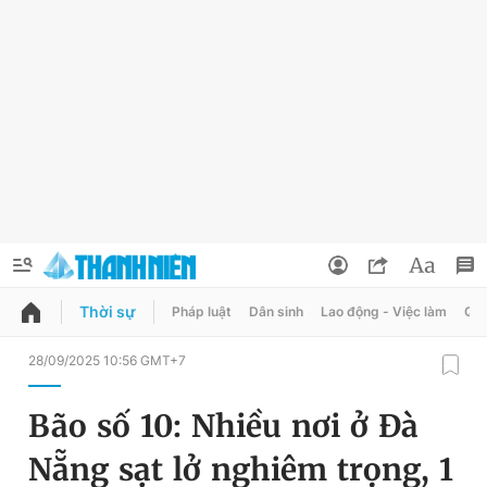
Thời sự
Pháp luật
Dân sinh
Lao động - Việc làm
Quy
QUẢNG CÁO
ĐẶT BÁO
28/09/2025 10:56 GMT+7
Thông tin tài khoản
Bão số 10: Nhiều nơi ở Đà
Đổi mật khẩu
Chuyên mục
Nẵng sạt lở nghiêm trọng, 1
Tin đã lưu