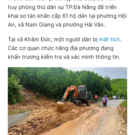
huy phòng thủ dân sự TP.Đà Nẵng đã triển
khai sơ tán khẩn cấp 61 hộ dân tại phường Hội
Đọc Thanh Niên trên điện thoại
An, xã Nam Giang và phường Hải Vân.
Tại xã Khâm Đức, một người dân bị
mất tích
.
Các cơ quan chức năng địa phương đang
khẩn trương kiểm tra và xác minh thông tin.
Theo dõi báo trên
Hotline
Liên hệ quảng cáo
0906 645 777
0908 780 404
Đặt báo
Quảng cáo
RSS
Tòa soạn
Chính sách bảo
Tổng biên tập: Nguyễn Ngọc Toàn
Phó tổng biên tập thường trực: Hải Thành
Phó tổng biên tập: Lâm Hiếu Dũng
Phó tổng biên tập: Trần Việt Hưng
Tổng thư ký tòa soạn: Đức Trung