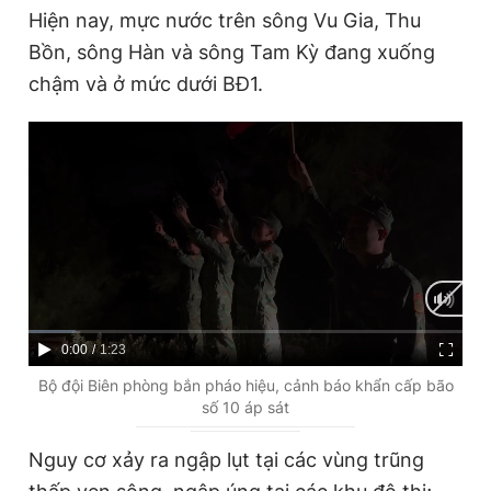
Hiện nay, mực nước trên sông Vu Gia, Thu
Bồn, sông Hàn và sông Tam Kỳ đang xuống
chậm và ở mức dưới BĐ1.
C
0:00
/
D
1:23
u
u
Bộ đội Biên phòng bắn pháo hiệu, cảnh báo khẩn cấp bão
số 10 áp sát
r
r
r
a
Nguy cơ xảy ra ngập lụt tại các vùng trũng
e
t