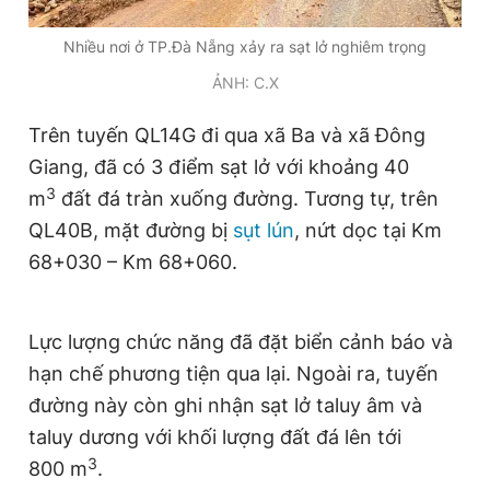
Giấy phép xuất bản số 110/GP - BTTTT cấp ngày 24.3.2020
© 2003-2026 Bản quyền thuộc về Báo Thanh Niên. Cấm sao
Nhiều nơi ở TP.Đà Nẵng xảy ra sạt lở nghiêm trọng
chép dưới mọi hình thức nếu không có sự chấp thuận bằng văn
bản. Phát triển bởi ePi Technologies, JSC.
ẢNH: C.X
Trên tuyến QL14G đi qua xã Ba và xã Đông
Giang, đã có 3 điểm sạt lở với khoảng 40
3
m
đất đá tràn xuống đường. Tương tự, trên
QL40B, mặt đường bị
sụt lún
, nứt dọc tại Km
68+030 – Km 68+060.
Lực lượng chức năng đã đặt biển cảnh báo và
hạn chế phương tiện qua lại. Ngoài ra, tuyến
đường này còn ghi nhận sạt lở taluy âm và
taluy dương với khối lượng đất đá lên tới
3
800 m
.