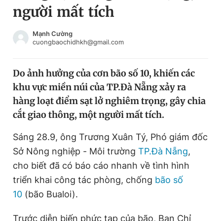
người mất tích
Chuyên mục khác
Tin đã xem
Chào ngày mới
Tin 24h
Mạnh Cường
cuongbaochidhkh@gmail.com
Đăng xuất
Tin thị trường
Tin 360
Do ảnh hưởng của cơn bão số 10, khiến các
khu vực miền núi của TP.Đà Nẵng xảy ra
Video
Magazine
hàng loạt điểm sạt lở nghiêm trọng, gây chia
cắt giao thông, một người mất tích.
Sản phẩm khác
Sáng 28.9, ông Trương Xuân Tý, Phó giám đốc
Tiện ích
Bạn cần biết
Sở Nông nghiệp - Môi trường
TP.Đà Nẵng
,
cho biết đã có báo cáo nhanh về tình hình
triển khai công tác phòng, chống
bão số
Thông tin tòa soạn
Liên hệ quảng cáo
10
(bão Bualoi).
Trước diễn biến phức tạp của bão, Ban Chỉ