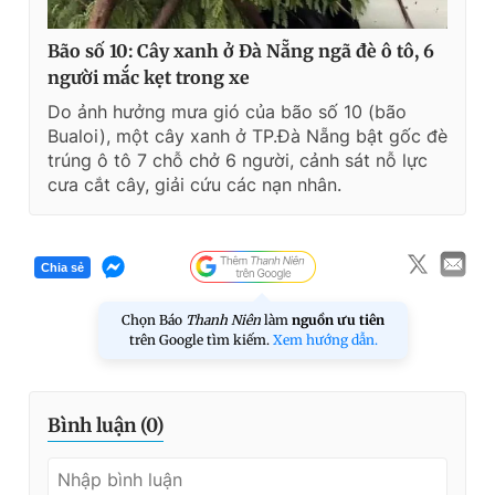
Bão số 10: Cây xanh ở Đà Nẵng ngã đè ô tô, 6
người mắc kẹt trong xe
Do ảnh hưởng mưa gió của bão số 10 (bão
Bualoi), một cây xanh ở TP.Đà Nẵng bật gốc đè
trúng ô tô 7 chỗ chở 6 người, cảnh sát nỗ lực
cưa cắt cây, giải cứu các nạn nhân.
Chia sẻ
Chọn Báo
Thanh Niên
làm
nguồn ưu tiên
trên Google tìm kiếm.
Xem hướng dẫn.
Bình luận (
0
)