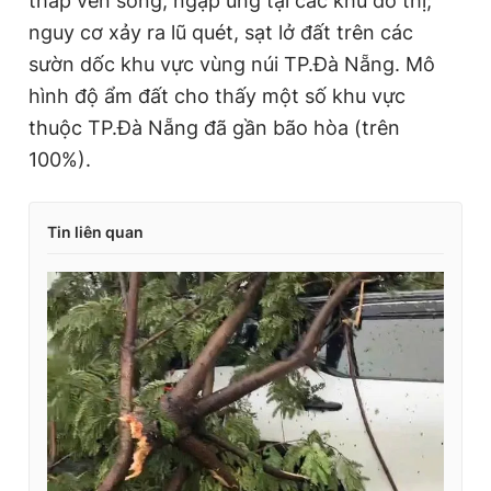
thấp ven sông, ngập úng tại các khu đô thị;
n
i
nguy cơ xảy ra lũ quét, sạt lở đất trên các
t
o
sườn dốc khu vực vùng núi TP.Đà Nẵng. Mô
T
n
hình độ ẩm đất cho thấy một số khu vực
i
thuộc TP.Đà Nẵng đã gần bão hòa (trên
m
100%).
e
Tin liên quan