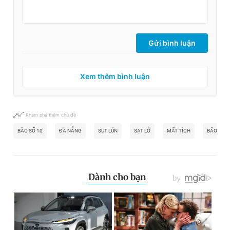
Gửi bình luận
Xem thêm bình luận
Khám phá thêm chủ đề
BÃO SỐ 10
ĐÀ NẴNG
SỤT LÚN
SẠT LỞ
MẤT TÍCH
BÃO BUAL