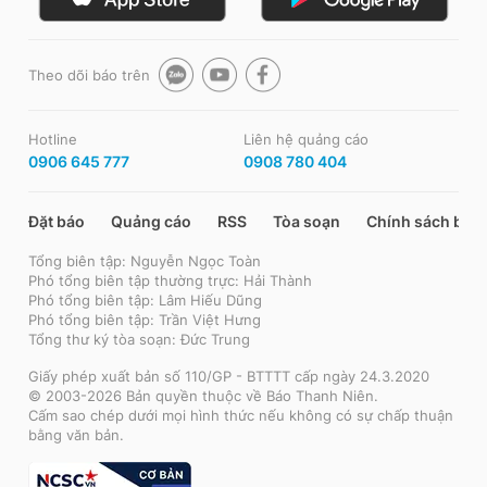
Theo dõi báo trên
Hotline
Liên hệ quảng cáo
0906 645 777
0908 780 404
Đặt báo
Quảng cáo
RSS
Tòa soạn
Chính sách bảo
Tổng biên tập: Nguyễn Ngọc Toàn
Phó tổng biên tập thường trực: Hải Thành
Phó tổng biên tập: Lâm Hiếu Dũng
Phó tổng biên tập: Trần Việt Hưng
Tổng thư ký tòa soạn: Đức Trung
Giấy phép xuất bản số 110/GP - BTTTT cấp ngày 24.3.2020
© 2003-2026 Bản quyền thuộc về Báo Thanh Niên.
Cấm sao chép dưới mọi hình thức nếu không có sự chấp thuận
bằng văn bản.