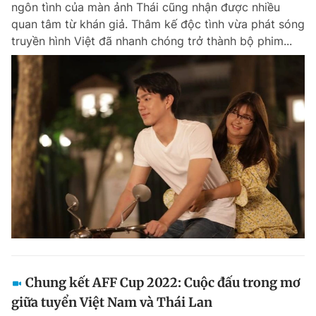
ngôn tình của màn ảnh Thái cũng nhận được nhiều
Chuyên mục khác
quan tâm từ khán giả. Thâm kế độc tình vừa phát sóng
Tin đã xem
truyền hình Việt đã nhanh chóng trở thành bộ phim...
Chào ngày mới
Tin 24h
Đăng xuất
Tin thị trường
Tin 360
Video
Magazine
Sản phẩm khác
Tiện ích
Bạn cần biết
Thông tin tòa soạn
Liên hệ quảng cáo
Chung kết AFF Cup 2022: Cuộc đấu trong mơ
giữa tuyển Việt Nam và Thái Lan