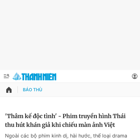
BÁO THÙ
QUẢNG CÁO
ĐẶT BÁO
Thông tin tài khoản
'Thâm kế độc tình' - Phim truyền hình Thái
thu hút khán giả khi chiếu màn ảnh Việt
Đổi mật khẩu
Chuyên mục
Ngoài các bộ phim kinh dị, hài hước, thể loại drama
Tin đã lưu