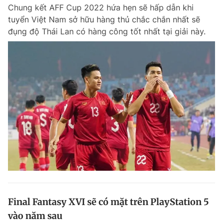
Chung kết AFF Cup 2022 hứa hẹn sẽ hấp dẫn khi
tuyển Việt Nam sở hữu hàng thủ chắc chắn nhất sẽ
đụng độ Thái Lan có hàng công tốt nhất tại giải này.
Đọc Thanh Niên trên điện thoại
Theo dõi báo trên
Hotline
Liên hệ quảng cáo
0906 645 777
0908 780 404
Đặt báo
Quảng cáo
RSS
Tòa soạn
Chính sách bảo m
Tổng biên tập: Nguyễn Ngọc Toàn
Phó tổng biên tập thường trực: Hải Thành
Phó tổng biên tập: Lâm Hiếu Dũng
Final Fantasy XVI sẽ có mặt trên PlayStation 5
Phó tổng biên tập: Trần Việt Hưng
vào năm sau
Tổng thư ký tòa soạn: Đức Trung