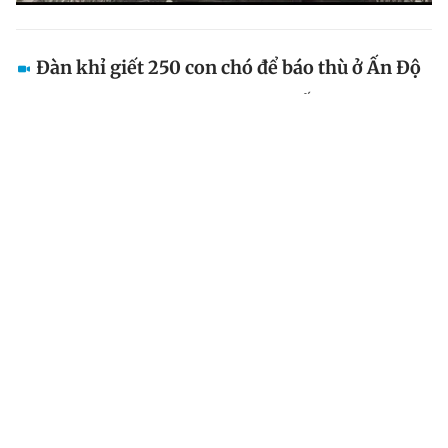
Đàn khỉ giết 250 con chó để báo thù ở Ấn Độ
Khỉ giết sạch chó tại một ngôi làng ở Ấn Độ nhằm báo
thù việc một con khỉ con từng bị chó cắn chết.