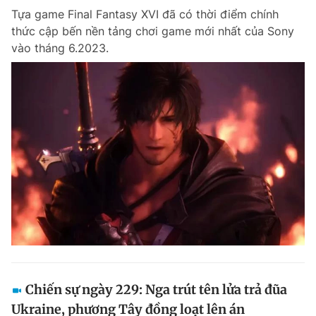
Tựa game Final Fantasy XVI đã có thời điểm chính
Giấy phép xuất bản số 110/GP - BTTTT cấp ngày 24.3.2020
© 2003-2026 Bản quyền thuộc về Báo Thanh Niên. Cấm sao chép
thức cập bến nền tảng chơi game mới nhất của Sony
dưới mọi hình thức nếu không có sự chấp thuận bằng văn bản.
vào tháng 6.2023.
Phát triển bởi ePi Technologies, JSC.
Chiến sự ngày 229: Nga trút tên lửa trả đũa
Ukraine, phương Tây đồng loạt lên án