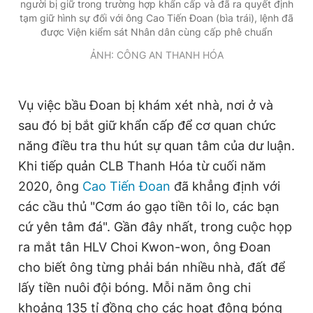
người bị giữ trong trường hợp khẩn cấp và đã ra quyết định
tạm giữ hình sự đối với ông Cao Tiến Đoan (bìa trái), lệnh đã
được Viện kiểm sát Nhân dân cùng cấp phê chuẩn
ẢNH: CÔNG AN THANH HÓA
Vụ việc bầu Đoan bị khám xét nhà, nơi ở và
sau đó bị bắt giữ khẩn cấp để cơ quan chức
năng điều tra thu hút sự quan tâm của dư luận.
Khi tiếp quản CLB Thanh Hóa từ cuối năm
2020, ông
Cao Tiến Đoan
đã khẳng định với
các cầu thủ "Cơm áo gạo tiền tôi lo, các bạn
cứ yên tâm đá". Gần đây nhất, trong cuộc họp
ra mắt tân HLV Choi Kwon-won, ông Đoan
cho biết ông từng phải bán nhiều nhà, đất để
lấy tiền nuôi đội bóng. Mỗi năm ông chi
khoảng 135 tỉ đồng cho các hoạt động bóng