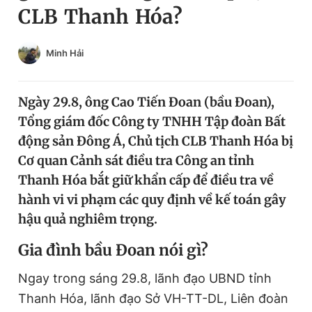
CLB Thanh Hóa?
Chuyên mục khác
Tin đã xem
Chào ngày mới
Tin 24h
Minh Hải
Đăng xuất
Tin thị trường
Tin 360
Ngày 29.8, ông Cao Tiến Đoan (bầu Đoan),
Tổng giám đốc Công ty TNHH Tập đoàn Bất
Video
Magazine
động sản Đông Á, Chủ tịch CLB Thanh Hóa bị
Cơ quan Cảnh sát điều tra Công an tỉnh
Thanh Hóa bắt giữ khẩn cấp để điều tra về
Sản phẩm khác
hành vi vi phạm các quy định về kế toán gây
Tiện ích
Bạn cần biết
hậu quả nghiêm trọng.
Gia đình bầu Đoan nói gì?
Thông tin tòa soạn
Liên hệ quảng cáo
Ngay trong sáng 29.8, lãnh đạo UBND tỉnh
Thanh Hóa, lãnh đạo Sở VH-TT-DL, Liên đoàn