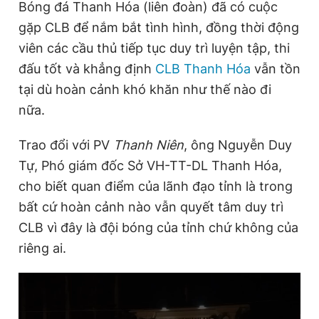
Bóng đá Thanh Hóa (liên đoàn) đã có cuộc
gặp CLB để nắm bắt tình hình, đồng thời động
viên các cầu thủ tiếp tục duy trì luyện tập, thi
Đọc Thanh Niên trên điện thoại
đấu tốt và khẳng định
CLB Thanh Hóa
vẫn tồn
tại dù hoàn cảnh khó khăn như thế nào đi
nữa.
Theo dõi báo trên
Trao đổi với PV
Thanh Niên
, ông Nguyễn Duy
Tự, Phó giám đốc Sở VH-TT-DL Thanh Hóa,
Hotline
Liên hệ quảng cáo
cho biết quan điểm của lãnh đạo tỉnh là trong
0906 645 777
0908 780 404
bất cứ hoàn cảnh nào vẫn quyết tâm duy trì
CLB vì đây là đội bóng của tỉnh chứ không của
Đặt báo
Quảng cáo
RSS
Tòa soạn
Chính sách bảo
riêng ai.
Tổng biên tập: Nguyễn Ngọc Toàn
Phó tổng biên tập thường trực: Hải Thành
Phó tổng biên tập: Lâm Hiếu Dũng
Phó tổng biên tập: Trần Việt Hưng
Tổng thư ký tòa soạn: Đức Trung