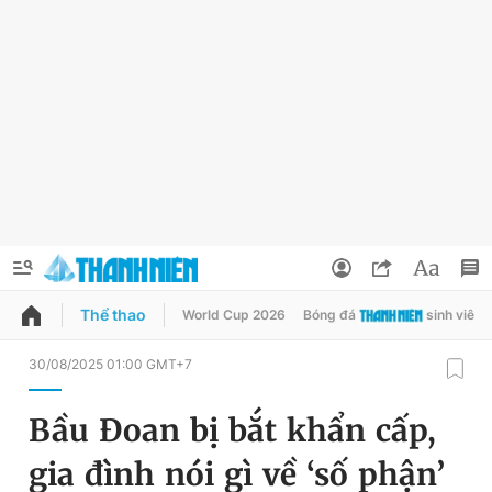
Thể thao
World Cup 2026
Bóng đá
sinh viên
QUẢNG CÁO
ĐẶT BÁO
30/08/2025 01:00 GMT+7
Thông tin tài khoản
Bầu Đoan bị bắt khẩn cấp,
Đổi mật khẩu
Chuyên mục
gia đình nói gì về ‘số phận’
Tin đã lưu