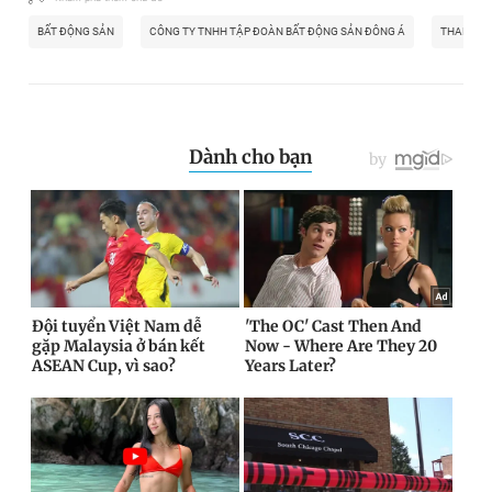
BẤT ĐỘNG SẢN
CÔNG TY TNHH TẬP ĐOÀN BẤT ĐỘNG SẢN ĐÔNG Á
THANH H