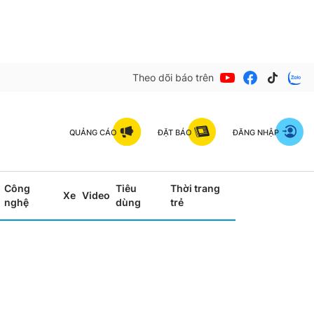
Theo dõi báo trên
QUẢNG CÁO
ĐẶT BÁO
ĐĂNG NHẬP
Công
Tiêu
Thời trang
Xe
Video
nghệ
dùng
trẻ