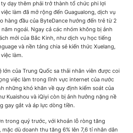
y dạy thêm phải trở thành tổ chức phi lợi
 việc làm đã mở rộng đến Guagualong, dịch vụ
 tạo hàng đầu của ByteDance hướng đến trẻ từ 2
ào năm ngoái. Ngay cả các nhóm không bị ảnh
sách mới của Bắc Kinh, như dịch vụ học tiếng
uage và nền tảng chia sẻ kiến ​​thức Xuelang,
 việc làm.
 lớn của Trung Quốc sa thải nhân viên được coi
vọng việc làm trong lĩnh vực internet của nước
nh những khó khăn về quy định kiểm soát của
ư Kuaishou và iQiyi còn bị ảnh hưởng nặng nề
g gay gắt và áp lực dòng tiền.
n trong quý trước, với khoản lỗ ròng tăng
ệ, mặc dù doanh thu tăng 6% lên 7,6 tỉ nhân dân