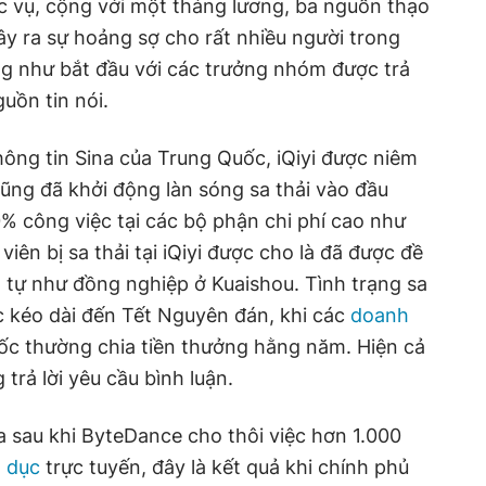
c vụ, cộng với một tháng lương, ba nguồn thạo
gây ra sự hoảng sợ cho rất nhiều người trong
ờng như bắt đầu với các trưởng nhóm được trả
uồn tin nói.
hông tin Sina của Trung Quốc, iQiyi được niêm
ũng đã khởi động làn sóng sa thải vào đầu
% công việc tại các bộ phận chi phí cao như
viên bị sa thải tại iQiyi được cho là đã được đề
 tự như đồng nghiệp ở Kuaishou. Tình trạng sa
tục kéo dài đến Tết Nguyên đán, khi các
doanh
c thường chia tiền thưởng hằng năm. Hiện cả
trả lời yêu cầu bình luận.
ra sau khi ByteDance cho thôi việc hơn 1.000
o dục
trực tuyến, đây là kết quả khi chính phủ