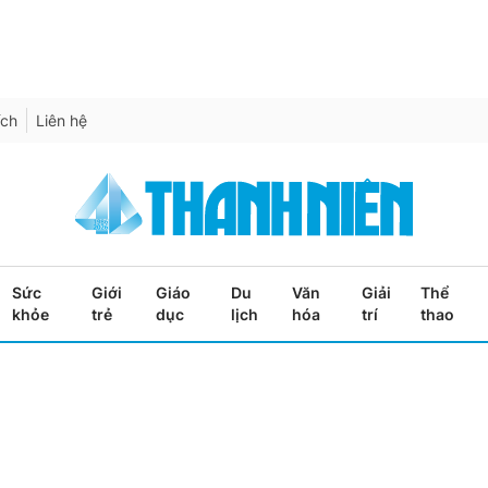
ích
Liên hệ
Sức
Giới
Giáo
Du
Văn
Giải
Thể
khỏe
trẻ
dục
lịch
hóa
trí
thao