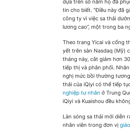
dựa trên số năm họ đã phụ
tin cho biết. “Điều này đã 
công ty vì việc sa thải dư
lương cao”, một trong ba ng
Theo trang Yicai và cổng t
yết trên sàn Nasdaq (Mỹ) c
tháng này, cắt giảm hơn 30
tiếp thị và phân phối. Nhân 
nghị mức bồi thường tương
thải của iQiyi có thể tiếp 
nghiệp tư nhân
ở Trung Quố
iQiyi và Kuaishou đều không 
Làn sóng sa thải mới diễn 
nhân viên trong đơn vị
giá