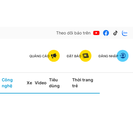
Theo dõi báo trên
QUẢNG CÁO
ĐẶT BÁO
ĐĂNG NHẬP
Công
Tiêu
Thời trang
Xe
Video
nghệ
dùng
trẻ