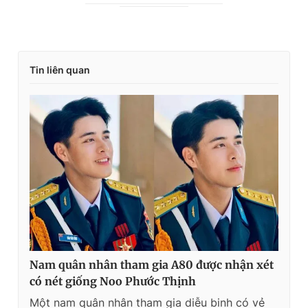
r
a
e
t
n
i
Tin liên quan
t
o
T
n
i
m
e
Nam quân nhân tham gia A80 được nhận xét
có nét giống Noo Phước Thịnh
Một nam quân nhân tham gia diễu binh có vẻ