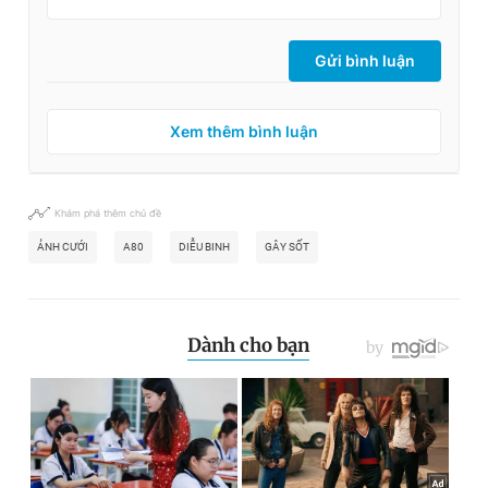
Gửi bình luận
Xem thêm bình luận
Khám phá thêm chủ đề
ẢNH CƯỚI
A80
DIỄU BINH
GÂY SỐT