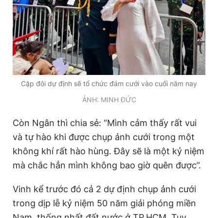
Cặp đôi dự định sẽ tổ chức đám cưới vào cuối năm nay
ẢNH: MINH ĐỨC
Còn Ngân thì chia sẻ: “Mình cảm thấy rất vui
và tự hào khi được chụp ảnh cưới trong một
không khí rất hào hùng. Đây sẽ là một kỷ niệm
mà chắc hẳn mình không bao giờ quên được”.
Vinh kể trước đó cả 2 dự định chụp ảnh cưới
trong dịp lễ kỷ niệm 50 năm giải phóng miền
Nam, thống nhất đất nước ở TP.HCM. Tuy