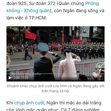
đoàn 925, Sư đoàn 372 (Quân chủng
Phòng
không - Không quân
), còn Ngân đang sống và
làm việc ở TP.HCM.
Đọc Thanh Niên trên điện thoại
Theo dõi báo trên
Hotline
Liên hệ quảng cáo
0906 645 777
0908 780 404
C
0:00
/
D
0:09
Đặt báo
Quảng cáo
RSS
Tòa soạn
Chính sách bảo
u
u
Khoảnh khắc chụp ảnh cưới của Vinh và Ngân đang gây sốt
Tổng biên tập: Nguyễn Ngọc Toàn
trên mạng xã hội
r
r
Phó tổng biên tập thường trực: Hải Thành
Phó tổng biên tập: Lâm Hiếu Dũng
r
a
Khi
chụp ảnh cưới
, Ngân thì mặc áo dài trắng
Phó tổng biên tập: Trần Việt Hưng
Tổng thư ký tòa soạn: Đức Trung
e
t
còn Vinh mặc quân phục. Cả 2 đứng nghiêm