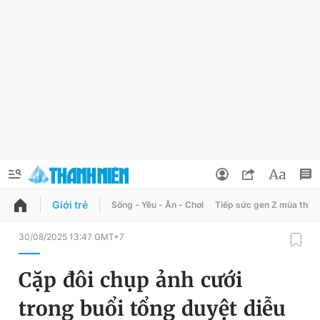
Giới trẻ
Sống - Yêu - Ăn - Chơi
Tiếp sức gen Z mùa thi
QUẢNG CÁO
ĐẶT BÁO
30/08/2025 13:47 GMT+7
Thông tin tài khoản
Cặp đôi chụp ảnh cưới
Đổi mật khẩu
Chuyên mục
trong buổi tổng duyệt diễu
Tin đã lưu