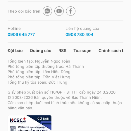
Theo dõi báo trên
Hotline
Liên hệ quảng cáo
0906 645 777
0908 780 404
Đặt báo
Quảng cáo
RSS
Tòa soạn
Chính sách bảo
Tổng biên tập: Nguyễn Ngọc Toàn
Phó tổng biên tập thường trực: Hải Thành
Phó tổng biên tập: Lâm Hiếu Dũng
Phó tổng biên tập: Trần Việt Hưng
Tổng thư ký tòa soạn: Đức Trung
Giấy phép xuất bản số 110/GP - BTTTT cấp ngày 24.3.2020
© 2003-2026 Bản quyền thuộc về Báo Thanh Niên.
Cấm sao chép dưới mọi hình thức nếu không có sự chấp thuận
bằng văn bản.