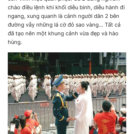
n
i
Giấy phép xuất bản số 110/GP - BTTTT cấp ngày 24.3.2020
chào điều lệnh khi khối diễu binh, diễu hành đi
© 2003-2026 Bản quyền thuộc về Báo Thanh Niên. Cấm sao
t
o
ngang, xung quanh là cảnh người dân 2 bên
chép dưới mọi hình thức nếu không có sự chấp thuận bằng văn
bản. Phát triển bởi ePi Technologies, JSC.
T
n
đường vẫy những lá cờ đỏ sao vàng… Tất cả
i
đã tạo nên một khung cảnh vừa đẹp và hào
m
hùng.
e