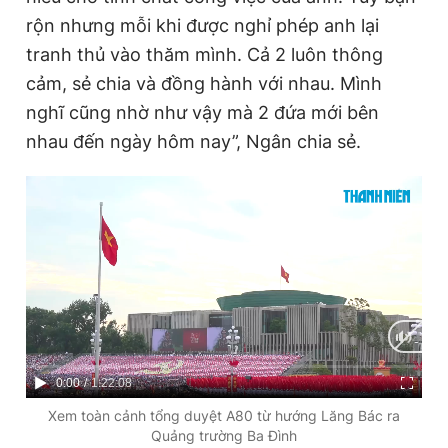
rộn nhưng mỗi khi được nghỉ phép anh lại
tranh thủ vào thăm mình. Cả 2 luôn thông
cảm, sẻ chia và đồng hành với nhau. Mình
nghĩ cũng nhờ như vậy mà 2 đứa mới bên
nhau đến ngày hôm nay”, Ngân chia sẻ.
C
0:00
/
D
1:22:08
u
u
Xem toàn cảnh tổng duyệt A80 từ hướng Lăng Bác ra
Quảng trường Ba Đình
r
r