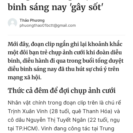
binh sáng nay 'gây sốt'
Chuyên mục khác
Tin đã xem
Chào ngày mới
Tin 24h
Thảo Phương
phuongthao01bctt@gmail.com
Đăng xuất
Tin thị trường
Tin 360
Mới đây, đoạn clip ngắn ghi lại khoảnh khắc
một đôi bạn trẻ chụp ảnh cưới khi đoàn diễu
Video
Magazine
binh, diễu hành đi qua trong buổi tổng duyệt
diễu binh sáng nay đã thu hút sự chú ý trên
mạng xã hội.
Sản phẩm khác
Thức cả đêm để đợi chụp ảnh cưới
Tiện ích
Bạn cần biết
Nhân vật chính trong đoạn clip trên là chú rể
Thông tin tòa soạn
Liên hệ quảng cáo
Trịnh Xuân Vinh (28 tuổi, quê Thanh Hóa) và
cô dâu Nguyễn Thị Tuyết Ngân (22 tuổi, ngụ
tại TP.HCM). Vinh đang công tác tại Trung