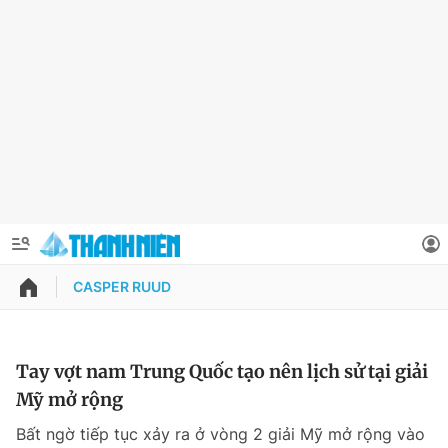
CASPER RUUD
QUẢNG CÁO
ĐẶT BÁO
Thông tin tài khoản
Tay vợt nam Trung Quốc tạo nên lịch sử tại giải
Mỹ mở rộng
Đổi mật khẩu
Chuyên mục
Bất ngờ tiếp tục xảy ra ở vòng 2 giải Mỹ mở rộng vào
Tin đã lưu