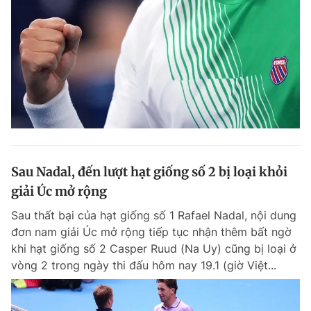
Đọc Thanh Niên trên điện thoại
Theo dõi báo trên
Sau Nadal, đến lượt hạt giống số 2 bị loại khỏi
Hotline
Liên hệ quảng cáo
0906 645 777
0908 780 404
giải Úc mở rộng
Sau thất bại của hạt giống số 1 Rafael Nadal, nội dung
Đặt báo
Quảng cáo
RSS
Tòa soạn
Chính sách bảo m
đơn nam giải Úc mở rộng tiếp tục nhận thêm bất ngờ
khi hạt giống số 2 Casper Ruud (Na Uy) cũng bị loại ở
Tổng biên tập: Nguyễn Ngọc Toàn
Phó tổng biên tập thường trực: Hải Thành
vòng 2 trong ngày thi đấu hôm nay 19.1 (giờ Việt...
Phó tổng biên tập: Lâm Hiếu Dũng
Phó tổng biên tập: Trần Việt Hưng
Tổng thư ký tòa soạn: Đức Trung