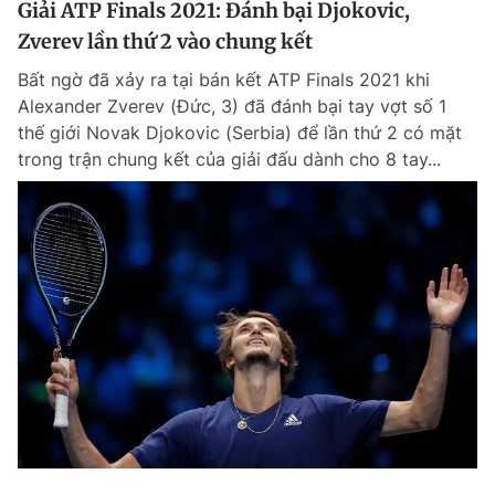
Giải ATP Finals 2021: Đánh bại Djokovic,
Zverev lần thứ 2 vào chung kết
Bất ngờ đã xảy ra tại bán kết ATP Finals 2021 khi
Alexander Zverev (Đức, 3) đã đánh bại tay vợt số 1
thế giới Novak Djokovic (Serbia) để lần thứ 2 có mặt
trong trận chung kết của giải đấu dành cho 8 tay...