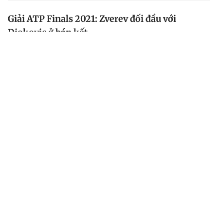
Giải ATP Finals 2021: Zverev đối đầu với
Djokovic ở bán kết
Ở lượt đấu cuối cùng của bảng Đỏ, hạt giống số 3
Alexander Zverev (Đức, 3) đã có chiến thắng 2-0 (6/2,
6/4) trước Hubert Hurkacz (Ba Lan, 7) để giành vé vào
bán kết giải ATP Finals 2021.