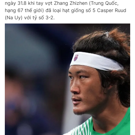
ngày 31.8 khi tay vợt Zhang Zhizhen (Trung Quốc,
Chuyên mục khác
hạng 67 thế giới) đã loại hạt giống số 5 Casper Ruud
Tin đã xem
(Na Uy) với tỷ số 3-2.
Chào ngày mới
Tin 24h
Đăng xuất
Tin thị trường
Tin 360
Video
Magazine
Sản phẩm khác
Tiện ích
Bạn cần biết
Thông tin tòa soạn
Liên hệ quảng cáo