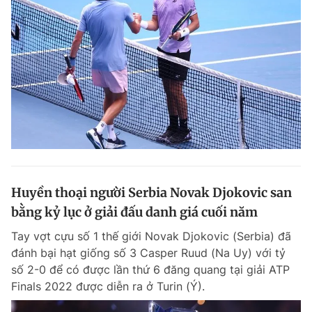
Giấy phép xuất bản số 110/GP - BTTTT cấp ngày 24.3.2020
© 2003-2026 Bản quyền thuộc về Báo Thanh Niên. Cấm sao chép
dưới mọi hình thức nếu không có sự chấp thuận bằng văn bản.
Phát triển bởi ePi Technologies, JSC.
Huyền thoại người Serbia Novak Djokovic san
bằng kỷ lục ở giải đấu danh giá cuối năm
Tay vợt cựu số 1 thế giới Novak Djokovic (Serbia) đã
đánh bại hạt giống số 3 Casper Ruud (Na Uy) với tỷ
số 2-0 để có được lần thứ 6 đăng quang tại giải ATP
Finals 2022 được diễn ra ở Turin (Ý).