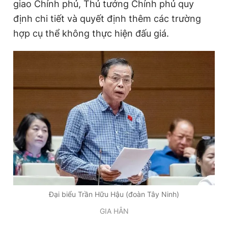
giao Chính phủ, Thủ tướng Chính phủ quy
Giấy phép xuất bản số 110/GP - BTTTT cấp ngày 24.3.2020
định chi tiết và quyết định thêm các trường
© 2003-2026 Bản quyền thuộc về Báo Thanh Niên. Cấm sao
chép dưới mọi hình thức nếu không có sự chấp thuận bằng văn
hợp cụ thể không thực hiện đấu giá.
bản. Phát triển bởi ePi Technologies, JSC.
Đại biểu Trần Hữu Hậu (đoàn Tây Ninh)
GIA HÂN