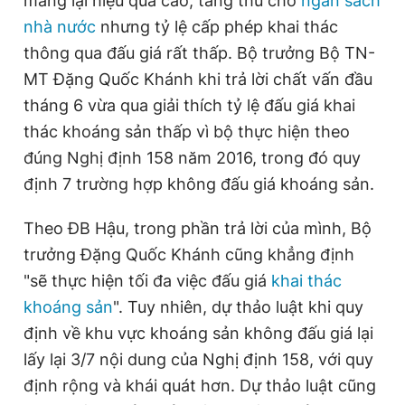
mang lại hiệu quả cao, tăng thu cho
ngân sách
nhà nước
nhưng tỷ lệ cấp phép khai thác
thông qua đấu giá rất thấp. Bộ trưởng Bộ TN-
Đọc Thanh Niên trên điện thoại
MT Đặng Quốc Khánh khi trả lời chất vấn đầu
tháng 6 vừa qua giải thích tỷ lệ đấu giá khai
thác khoáng sản thấp vì bộ thực hiện theo
đúng Nghị định 158 năm 2016, trong đó quy
Theo dõi báo trên
định 7 trường hợp không đấu giá khoáng sản.
Hotline
Liên hệ quảng cáo
Theo ĐB Hậu, trong phần trả lời của mình, Bộ
0906 645 777
0908 780 404
trưởng Đặng Quốc Khánh cũng khẳng định
"sẽ thực hiện tối đa việc đấu giá
khai thác
Đặt báo
Quảng cáo
RSS
Tòa soạn
Chính sách bảo
khoáng sản
". Tuy nhiên, dự thảo luật khi quy
Tổng biên tập: Nguyễn Ngọc Toàn
định về khu vực khoáng sản không đấu giá lại
Phó tổng biên tập thường trực: Hải Thành
lấy lại 3/7 nội dung của Nghị định 158, với quy
Phó tổng biên tập: Lâm Hiếu Dũng
Phó tổng biên tập: Trần Việt Hưng
định rộng và khái quát hơn. Dự thảo luật cũng
Tổng thư ký tòa soạn: Đức Trung