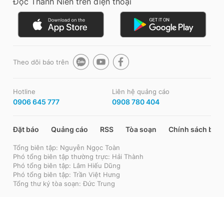
Đọc Thanh Niên trên điện thoại
Theo dõi báo trên
Hotline
Liên hệ quảng cáo
0906 645 777
0908 780 404
Đặt báo
Quảng cáo
RSS
Tòa soạn
Chính sách bảo
Tổng biên tập: Nguyễn Ngọc Toàn
Phó tổng biên tập thường trực: Hải Thành
Phó tổng biên tập: Lâm Hiếu Dũng
Phó tổng biên tập: Trần Việt Hưng
Tổng thư ký tòa soạn: Đức Trung
Giấy phép xuất bản số 110/GP - BTTTT cấp ngày 24.3.2020
© 2003-2026 Bản quyền thuộc về Báo Thanh Niên.
Cấm sao chép dưới mọi hình thức nếu không có sự chấp thuận