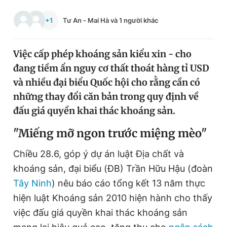
Chuyên mục khác
+1
Tư An
-
Mai Hà
và 1 người khác
Tin đã xem
Chào ngày mới
Tin 24h
Đăng xuất
Việc cấp phép khoáng sản kiểu xin - cho
Tin thị trường
Tin 360
đang tiềm ẩn nguy cơ thất thoát hàng tỉ USD
và nhiều đại biểu Quốc hội cho rằng cần có
những thay đổi căn bản trong quy định về
Video
Magazine
đấu giá quyền khai thác khoáng sản.
"M
iếng mỡ ngon trước miệng mèo"
Sản phẩm khác
Chiều 28.6, góp ý dự án luật Địa chất và
Tiện ích
Bạn cần biết
khoáng sản, đại biểu (ĐB) Trần Hữu Hậu (đoàn
Tây Ninh
) nêu báo cáo tổng kết 13 năm thực
Thông tin tòa soạn
Liên hệ quảng cáo
hiện luật Khoáng sản 2010 hiện hành cho thấy
việc đấu giá quyền khai thác khoáng sản