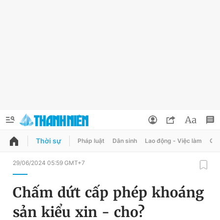
Thời sự
Pháp luật
Dân sinh
Lao động - Việc làm
Quy
QUẢNG CÁO
ĐẶT BÁO
29/06/2024 05:59 GMT+7
Thông tin tài khoản
Chấm dứt cấp phép khoáng
Đổi mật khẩu
Chuyên mục
sản kiểu xin - cho?
Tin đã lưu