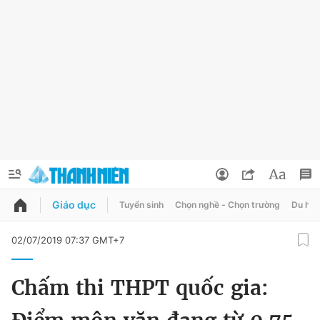
Giáo dục
Tuyển sinh
Chọn nghề - Chọn trường
Du học
QUẢNG CÁO
ĐẶT BÁO
02/07/2019 07:37 GMT+7
Thông tin tài khoản
Chấm thi THPT quốc gia:
Đổi mật khẩu
Chuyên mục
Tin đã lưu