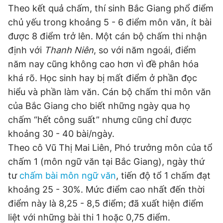
Theo kết quả chấm, thí sinh Bắc Giang phổ điểm
chủ yếu trong khoảng 5 - 6 điểm môn văn, ít bài
Đọc Thanh Niên trên điện thoại
được 8 điểm trở lên. Một cán bộ chấm thi nhận
định với
Thanh Niên
, so với năm ngoái, điểm
năm nay cũng không cao hơn vì đề phân hóa
khá rõ. Học sinh hay bị mất điểm ở phần đọc
hiểu và phần làm văn. Cán bộ chấm thi môn văn
Theo dõi báo trên
của Bắc Giang cho biết những ngày qua họ
chấm “hết công suất” nhưng cũng chỉ được
Hotline
Liên hệ quảng cáo
khoảng 30 - 40 bài/ngày.
0906 645 777
0908 780 404
Theo cô Vũ Thị Mai Liên, Phó trưởng môn của tổ
chấm 1 (môn ngữ văn tại Bắc Giang), ngày thứ
Đặt báo
Quảng cáo
RSS
Tòa soạn
Chính sách bảo
tư
chấm bài môn ngữ văn
, tiến độ tổ 1 chấm đạt
Tổng biên tập: Nguyễn Ngọc Toàn
khoảng 25 - 30%. Mức điểm cao nhất đến thời
Phó tổng biên tập thường trực: Hải Thành
Phó tổng biên tập: Lâm Hiếu Dũng
điểm này là 8,25 - 8,5 điểm; đã xuất hiện điểm
Phó tổng biên tập: Trần Việt Hưng
Tổng thư ký tòa soạn: Đức Trung
liệt với những bài thi 1 hoặc 0,75 điểm.