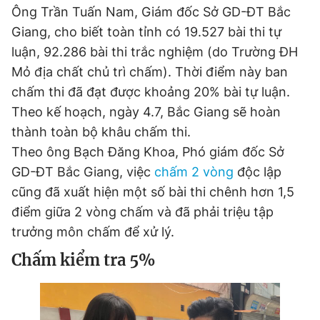
Ông Trần Tuấn Nam, Giám đốc Sở GD-ĐT Bắc
Giấy phép xuất bản số 110/GP - BTTTT cấp ngày 24.3.2020
© 2003-2026 Bản quyền thuộc về Báo Thanh Niên. Cấm sao
Giang, cho biết toàn tỉnh có 19.527 bài thi tự
chép dưới mọi hình thức nếu không có sự chấp thuận bằng văn
luận, 92.286 bài thi trắc nghiệm (do Trường ĐH
bản. Phát triển bởi ePi Technologies, JSC.
Mỏ địa chất chủ trì chấm). Thời điểm này ban
chấm thi đã đạt được khoảng 20% bài tự luận.
Theo kế hoạch, ngày 4.7, Bắc Giang sẽ hoàn
thành toàn bộ khâu chấm thi.
Theo ông Bạch Đăng Khoa, Phó giám đốc Sở
GD-ĐT Bắc Giang, việc
chấm 2 vòng
độc lập
cũng đã xuất hiện một số bài thi chênh hơn 1,5
điểm giữa 2 vòng chấm và đã phải triệu tập
trưởng môn chấm để xử lý.
Chấm kiểm tra 5%