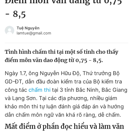
Điểm môn văn đang từ 0,75
Chuyên mục khác
- 8,5
Tin đã xem
Chào ngày mới
Tin 24h
Tuệ Nguyễn
Đăng xuất
lamtue@gmail.com
Tin thị trường
Tin 360
Tình hình chấm thi tại một số tỉnh cho thấy
Video
Magazine
điểm môn văn dao động từ 0,75 - 8,5.
Ngày 1.7, ông Nguyễn Hữu Độ, Thứ trưởng Bộ
Sản phẩm khác
GD-ĐT, dẫn đầu đoàn kiểm tra của Bộ kiểm tra
công tác
chấm thi
tại 3 tỉnh Bắc Ninh, Bắc Giang
Tiện ích
Bạn cần biết
và Lạng Sơn. Tại các địa phương, nhiều giám
khảo môn thi tự luận đánh giá đáp án và hướng
Thông tin tòa soạn
Liên hệ quảng cáo
dẫn chấm môn ngữ văn khá rõ ràng, dễ chấm.
Mất điểm ở phần đọc hiểu và làm văn