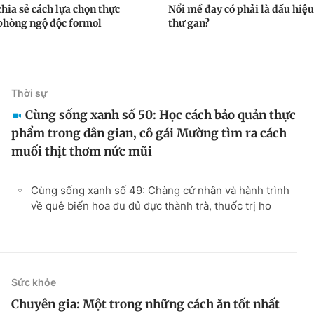
chia sẻ cách lựa chọn thực
Nổi mề đay có phải là dấu hiệ
hòng ngộ độc formol
thư gan?
Thời sự
Cùng sống xanh số 50: Học cách bảo quản thực
phẩm trong dân gian, cô gái Mường tìm ra cách
muối thịt thơm nức mũi
Cùng sống xanh số 49: Chàng cử nhân và hành trình
về quê biến hoa đu đủ đực thành trà, thuốc trị ho
Sức khỏe
Chuyên gia: Một trong những cách ăn tốt nhất