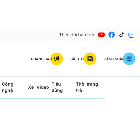
Theo dõi báo trên
QUẢNG CÁO
ĐẶT BÁO
ĐĂNG NHẬP
Công
Tiêu
Thời trang
Xe
Video
nghệ
dùng
trẻ