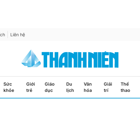
ích
Liên hệ
Sức
Giới
Giáo
Du
Văn
Giải
Thể
khỏe
trẻ
dục
lịch
hóa
trí
thao