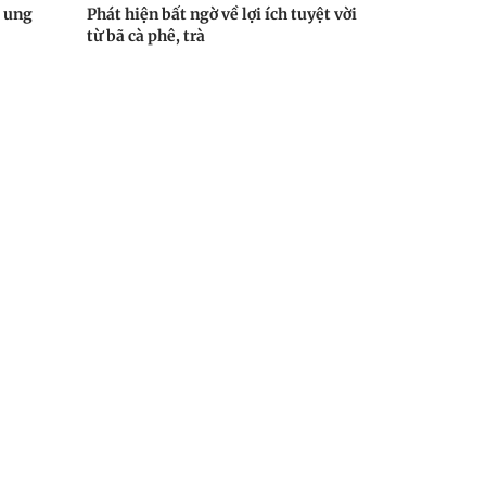
u ung
Phát hiện bất ngờ về lợi ích tuyệt vời
từ bã cà phê, trà