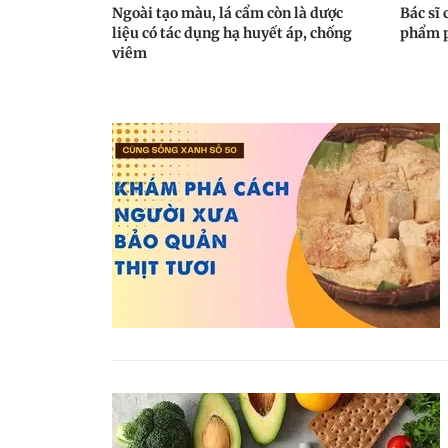
Ngoài tạo màu, lá cẩm còn là dược
Bác sĩ 
liệu có tác dụng hạ huyết áp, chống
phẩm p
viêm