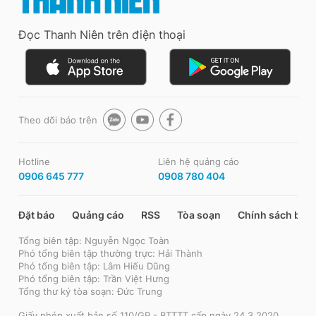
Đọc Thanh Niên trên điện thoại
Theo dõi báo trên
Hotline
Liên hệ quảng cáo
0906 645 777
0908 780 404
Đặt báo
Quảng cáo
RSS
Tòa soạn
Chính sách bảo
Tổng biên tập: Nguyễn Ngọc Toàn
Phó tổng biên tập thường trực: Hải Thành
Phó tổng biên tập: Lâm Hiếu Dũng
Phó tổng biên tập: Trần Việt Hưng
Tổng thư ký tòa soạn: Đức Trung
Giấy phép xuất bản số 110/GP - BTTTT cấp ngày 24.3.2020