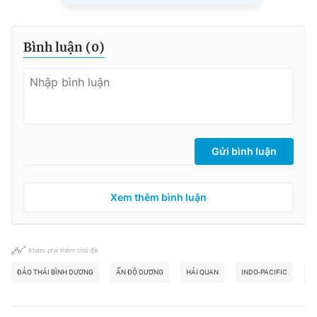
Bình luận (
0
)
Gửi bình luận
Xem thêm bình luận
Khám phá thêm chủ đề
ĐẢO THÁI BÌNH DƯƠNG
ẤN ĐỘ DƯƠNG
HẢI QUAN
INDO-PACIFIC
L