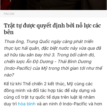
Giấy phép xuất bản số 110/GP - BTTTT cấp ngày 24.3.2020
© 2003-2026 Bản quyền thuộc về Báo Thanh Niên. Cấm sao
chép dưới mọi hình thức nếu không có sự chấp thuận bằng văn
PACOM
bản. Phát triển bởi ePi Technologies, JSC.
Trật tự được quyết định bởi nỗ lực các
bên
Thưa ông, Trung Quốc ngày càng phát triển
thực lực hải quân, đặc biệt nước này vừa qua đã
sở hữu tàu sân bay thứ 3. Trong bối cảnh đó,
chiến lược Ấn Độ Dương - Thái Bình Dương
(Indo-Pacific) của Mỹ trong thời gian tới như thế
nào?
Kể từ khi Thế chiến 2 kết thúc, Mỹ cùng các
đồng minh và đối tác hợp tác để xây dựng và
củng cố trật tự quốc tế dựa trên luật lệ nhằm
duy trì
hòa bình
và an ninh ở Indo-Pacific và hơn