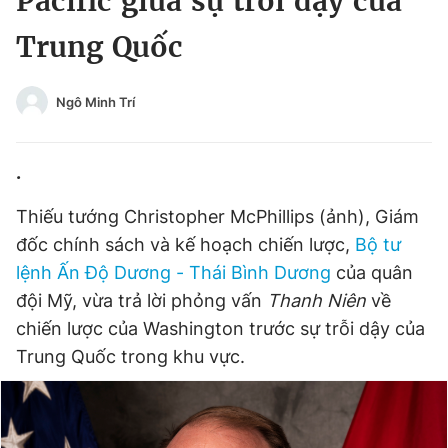
Pacific giữa sự trỗi dậy của
Chuyên mục khác
Trung Quốc
Tin đã xem
Chào ngày mới
Tin 24h
Đăng xuất
Ngô Minh Trí
Tin thị trường
Tin 360
.
Video
Magazine
Thiếu tướng Christopher McPhillips (ảnh), Giám
đốc chính sách và kế hoạch chiến lược,
Bộ tư
Sản phẩm khác
lệnh Ấn Độ Dương - Thái Bình Dương
của quân
đội Mỹ, vừa trả lời phỏng vấn
Thanh Niên
về
Tiện ích
Bạn cần biết
chiến lược của Washington trước sự trỗi dậy của
Trung Quốc trong khu vực.
Thông tin tòa soạn
Liên hệ quảng cáo