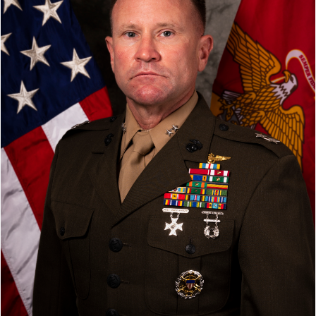
Đọc Thanh Niên trên điện thoại
Theo dõi báo trên
Hotline
Liên hệ quảng cáo
0906 645 777
0908 780 404
Đặt báo
Quảng cáo
RSS
Tòa soạn
Chính sách bảo
Tổng biên tập: Nguyễn Ngọc Toàn
Phó tổng biên tập thường trực: Hải Thành
Phó tổng biên tập: Lâm Hiếu Dũng
Phó tổng biên tập: Trần Việt Hưng
Tổng thư ký tòa soạn: Đức Trung