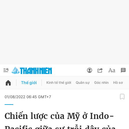
Thế giới
Kinh tế thế giới
Quân sự
Góc nhìn
Hồ sơ
QUẢNG CÁO
ĐẶT BÁO
01/08/2022 06:45 GMT+7
Thông tin tài khoản
Chiến lược của Mỹ ở Indo-
Đổi mật khẩu
Chuyên mục
Tin đã lưu