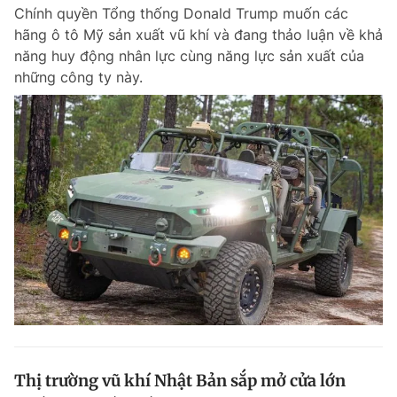
Chính quyền Tổng thống Donald Trump muốn các
hãng ô tô Mỹ sản xuất vũ khí và đang thảo luận về khả
năng huy động nhân lực cùng năng lực sản xuất của
Đọc Thanh Niên trên điện thoại
những công ty này.
Theo dõi báo trên
Hotline
Liên hệ quảng cáo
0906 645 777
0908 780 404
Đặt báo
Quảng cáo
RSS
Tòa soạn
Chính sách bảo m
Tổng biên tập: Nguyễn Ngọc Toàn
Phó tổng biên tập thường trực: Hải Thành
Phó tổng biên tập: Lâm Hiếu Dũng
Phó tổng biên tập: Trần Việt Hưng
Thị trường vũ khí Nhật Bản sắp mở cửa lớn
Tổng thư ký tòa soạn: Đức Trung