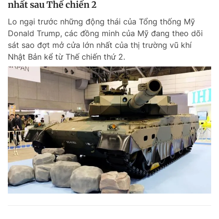
nhất sau Thế chiến 2
Giấy phép xuất bản số 110/GP - BTTTT cấp ngày 24.3.2020
© 2003-2026 Bản quyền thuộc về Báo Thanh Niên. Cấm sao chép
Lo ngại trước những động thái của Tổng thống Mỹ
dưới mọi hình thức nếu không có sự chấp thuận bằng văn bản.
Donald Trump, các đồng minh của Mỹ đang theo dõi
Phát triển bởi ePi Technologies, JSC.
sát sao đợt mở cửa lớn nhất của thị trường vũ khí
Nhật Bản kể từ Thế chiến thứ 2.