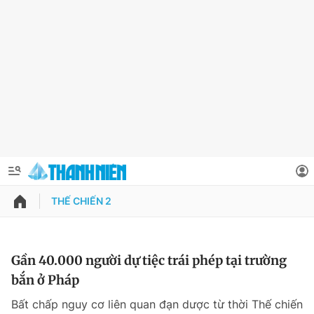
THẾ CHIẾN 2
QUẢNG CÁO
ĐẶT BÁO
Thông tin tài khoản
Gần 40.000 người dự tiệc trái phép tại trường
bắn ở Pháp
Đổi mật khẩu
Chuyên mục
Bất chấp nguy cơ liên quan đạn dược từ thời Thế chiến
Tin đã lưu