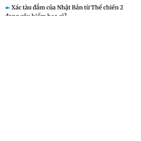
Xác tàu đắm của Nhật Bản từ Thế chiến 2
đang gây hiểm họa gì?
Sau các trận chiến ác liệt hồi Thế chiến 2, nằm dưới
đáy biển Thái Bình Dương là hàng ngàn chiếc tàu đắm,
từ tàu chở dầu, máy bay chiến đấu, cho đến tàu chiến
của Nhật Bản và nhiều quốc gia khác.