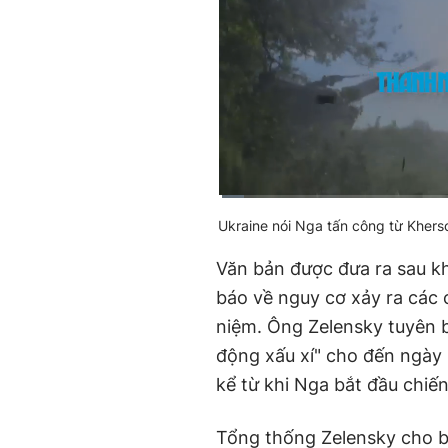
Current
0:02
/
Duration
3:36
Ukraine nói Nga tấn công từ Kher
Time
Văn bản được đưa ra sau k
báo về nguy cơ xảy ra các 
niệm. Ông Zelensky tuyên 
động xấu xí" cho đến ngày 
kể từ khi Nga bắt đầu chiến
Tổng thống Zelensky cho bi