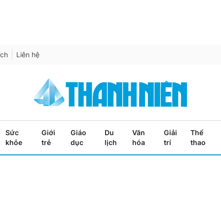
ích
Liên hệ
Sức
Giới
Giáo
Du
Văn
Giải
Thể
khỏe
trẻ
dục
lịch
hóa
trí
thao