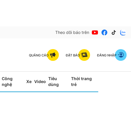
Theo dõi báo trên
QUẢNG CÁO
ĐẶT BÁO
ĐĂNG NHẬP
Công
Tiêu
Thời trang
Xe
Video
nghệ
dùng
trẻ