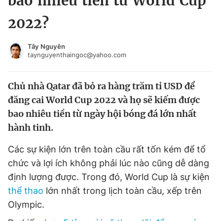
bao nhiêu tiền từ World Cup
Chuyên mục khác
2022?
Tin đã xem
Chào ngày mới
Tin 24h
Tây Nguyên
Đăng xuất
taynguyenthaingoc@yahoo.com
Tin thị trường
Tin 360
Chủ nhà Qatar đã bỏ ra hàng trăm tỉ USD để
Video
Magazine
đăng cai World Cup 2022 và họ sẽ kiếm được
bao nhiêu tiền từ ngày hội bóng đá lớn nhất
hành tinh.
Sản phẩm khác
Các sự kiện lớn trên toàn cầu rất tốn kém để tổ
Tiện ích
Bạn cần biết
chức và lợi ích không phải lúc nào cũng dễ dàng
định lượng được. Trong đó, World Cup là sự kiện
Thông tin tòa soạn
Liên hệ quảng cáo
thể thao
lớn nhất trong lịch toàn cầu, xếp trên
Olympic.