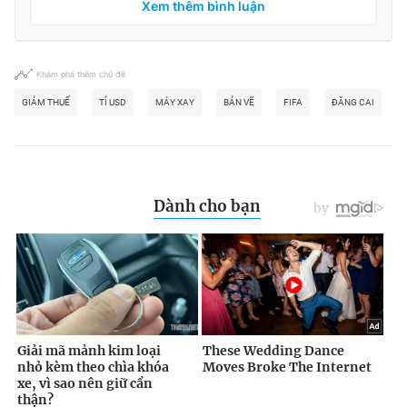
Xem thêm bình luận
Khám phá thêm chủ đề
GIẢM THUẾ
TỈ USD
MÁY XAY
BẢN VẼ
FIFA
ĐĂNG CAI