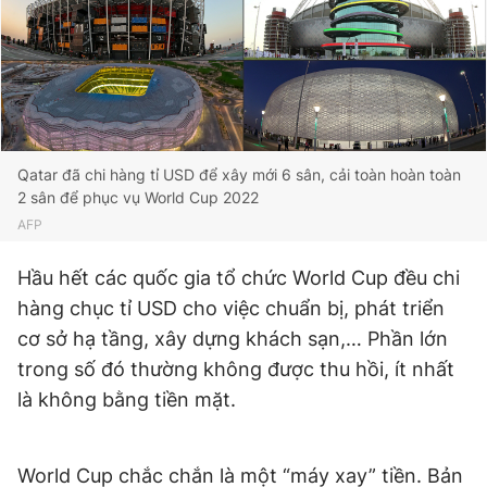
Giấy phép xuất bản số 110/GP - BTTTT cấp ngày 24.3.2020
© 2003-2026 Bản quyền thuộc về Báo Thanh Niên. Cấm sao
chép dưới mọi hình thức nếu không có sự chấp thuận bằng văn
bản. Phát triển bởi ePi Technologies, JSC.
Qatar đã chi hàng tỉ USD để xây mới 6 sân, cải toàn hoàn toàn
2 sân để phục vụ World Cup 2022
AFP
Hầu hết các quốc gia tổ chức World Cup đều chi
hàng chục tỉ USD cho việc chuẩn bị, phát triển
cơ sở hạ tầng, xây dựng khách sạn,… Phần lớn
trong số đó thường không được thu hồi, ít nhất
là không bằng tiền mặt.
World Cup chắc chắn là một “máy xay” tiền. Bản