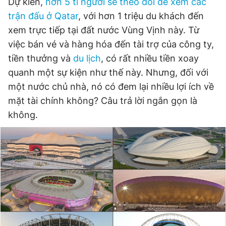
Dự kiến,
hơn 5 tỉ người sẽ theo dõi để xem các
trận đấu ở Qatar
, với hơn 1 triệu du khách đến
xem trực tiếp tại đất nước Vùng Vịnh này. Từ
Đọc Thanh Niên trên điện thoại
việc bán vé và hàng hóa đến tài trợ của công ty,
tiền thưởng và
du lịch
, có rất nhiều tiền xoay
quanh một sự kiện như thế này. Nhưng, đối với
một nước chủ nhà, nó có đem lại nhiều lợi ích về
Theo dõi báo trên
mặt tài chính không? Câu trả lời ngắn gọn là
không.
Hotline
Liên hệ quảng cáo
0906 645 777
0908 780 404
Đặt báo
Quảng cáo
RSS
Tòa soạn
Chính sách bảo
Tổng biên tập: Nguyễn Ngọc Toàn
Phó tổng biên tập thường trực: Hải Thành
Phó tổng biên tập: Lâm Hiếu Dũng
Phó tổng biên tập: Trần Việt Hưng
Tổng thư ký tòa soạn: Đức Trung