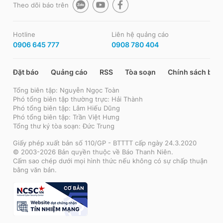
Theo dõi báo trên
Hotline
Liên hệ quảng cáo
0906 645 777
0908 780 404
Đặt báo
Quảng cáo
RSS
Tòa soạn
Chính sách bảo
Tổng biên tập: Nguyễn Ngọc Toàn
Phó tổng biên tập thường trực: Hải Thành
Phó tổng biên tập: Lâm Hiếu Dũng
Phó tổng biên tập: Trần Việt Hưng
Tổng thư ký tòa soạn: Đức Trung
Giấy phép xuất bản số 110/GP - BTTTT cấp ngày 24.3.2020
© 2003-2026 Bản quyền thuộc về Báo Thanh Niên.
Cấm sao chép dưới mọi hình thức nếu không có sự chấp thuận
bằng văn bản.