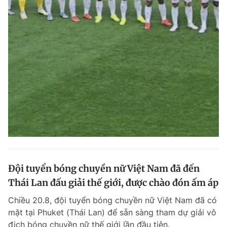
Giấy phép xuất bản số 110/GP - BTTTT cấp ngày 24.3.2020
© 2003-2026 Bản quyền thuộc về Báo Thanh Niên. Cấm sao chép
dưới mọi hình thức nếu không có sự chấp thuận bằng văn bản.
Phát triển bởi ePi Technologies, JSC.
Đội tuyển bóng chuyền nữ Việt Nam đã đến
Thái Lan đấu giải thế giới, được chào đón ấm áp
Chiều 20.8, đội tuyển bóng chuyền nữ Việt Nam đã có
mặt tại Phuket (Thái Lan) để sẵn sàng tham dự giải vô
địch bóng chuyền nữ thế giới lần đầu tiên.