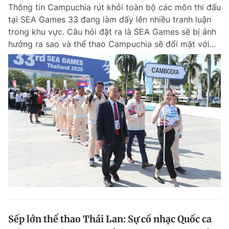
Thông tin Campuchia rút khỏi toàn bộ các môn thi đấu
Chuyên mục khác
tại SEA Games 33 đang làm dấy lên nhiều tranh luận
Tin đã xem
trong khu vực. Câu hỏi đặt ra là SEA Games sẽ bị ảnh
Chào ngày mới
Tin 24h
hưởng ra sao và thể thao Campuchia sẽ đối mặt với...
Đăng xuất
Tin thị trường
Tin 360
Video
Magazine
Sản phẩm khác
Tiện ích
Bạn cần biết
Thông tin tòa soạn
Liên hệ quảng cáo
Sếp lớn thể thao Thái Lan: Sự cố nhạc Quốc ca