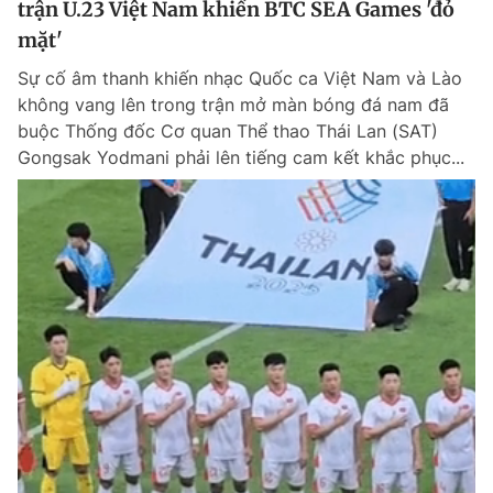
trận U.23 Việt Nam khiến BTC SEA Games 'đỏ
mặt'
Sự cố âm thanh khiến nhạc Quốc ca Việt Nam và Lào
Đọc Thanh Niên trên điện thoại
không vang lên trong trận mở màn bóng đá nam đã
buộc Thống đốc Cơ quan Thể thao Thái Lan (SAT)
Gongsak Yodmani phải lên tiếng cam kết khắc phục...
Theo dõi báo trên
Hotline
Liên hệ quảng cáo
0906 645 777
0908 780 404
Đặt báo
Quảng cáo
RSS
Tòa soạn
Chính sách bảo m
Tổng biên tập: Nguyễn Ngọc Toàn
Phó tổng biên tập thường trực: Hải Thành
Phó tổng biên tập: Lâm Hiếu Dũng
Phó tổng biên tập: Trần Việt Hưng
Tổng thư ký tòa soạn: Đức Trung