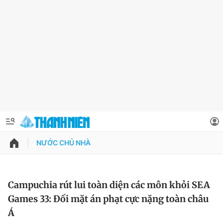
NƯỚC CHỦ NHÀ
QUẢNG CÁO
ĐẶT BÁO
Thông tin tài khoản
Campuchia rút lui toàn diện các môn khỏi SEA
Games 33: Đối mặt án phạt cực nặng toàn châu
Đổi mật khẩu
Chuyên mục
Á
Tin đã lưu