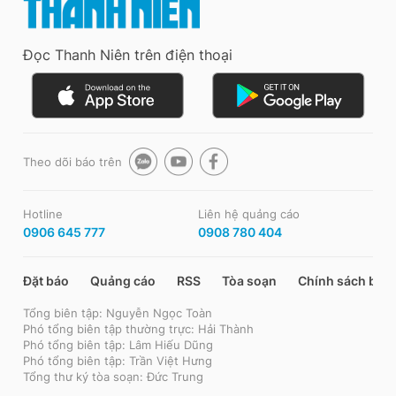
Đọc Thanh Niên trên điện thoại
Theo dõi báo trên
Hotline
Liên hệ quảng cáo
0906 645 777
0908 780 404
Đặt báo
Quảng cáo
RSS
Tòa soạn
Chính sách bảo
Tổng biên tập: Nguyễn Ngọc Toàn
Phó tổng biên tập thường trực: Hải Thành
Phó tổng biên tập: Lâm Hiếu Dũng
Phó tổng biên tập: Trần Việt Hưng
Tổng thư ký tòa soạn: Đức Trung