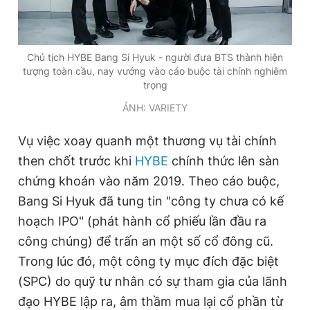
Giấy phép xuất bản số 110/GP - BTTTT cấp ngày 24.3.2020
© 2003-2026 Bản quyền thuộc về Báo Thanh Niên. Cấm sao
chép dưới mọi hình thức nếu không có sự chấp thuận bằng văn
bản. Phát triển bởi ePi Technologies, JSC.
Chủ tịch HYBE Bang Si Hyuk - người đưa BTS thành hiện
tượng toàn cầu, nay vướng vào cáo buộc tài chính nghiêm
trọng
ẢNH: VARIETY
Vụ việc xoay quanh một thương vụ tài chính
then chốt trước khi
HYBE
chính thức lên sàn
chứng khoán vào năm 2019. Theo cáo buộc,
Bang Si Hyuk đã tung tin "công ty chưa có kế
hoạch IPO" (phát hành cổ phiếu lần đầu ra
công chúng) để trấn an một số cổ đông cũ.
Trong lúc đó, một công ty mục đích đặc biệt
(SPC) do quỹ tư nhân có sự tham gia của lãnh
đạo HYBE lập ra, âm thầm mua lại cổ phần từ