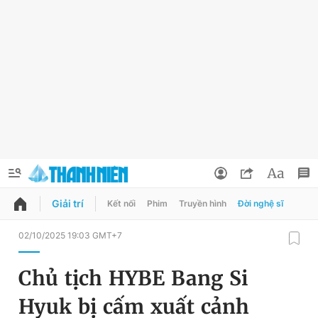
Giải trí
Kết nối
Phim
Truyền hình
Đời nghệ sĩ
QUẢNG CÁO
ĐẶT BÁO
02/10/2025 19:03 GMT+7
Thông tin tài khoản
Chủ tịch HYBE Bang Si
Đổi mật khẩu
Chuyên mục
Hyuk bị cấm xuất cảnh
Tin đã lưu