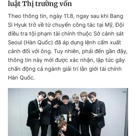
luật Thị trường vốn
Theo thông tin, ngày 11.8, ngay sau khi Bang
Đọc Thanh Niên trên điện thoại
Si Hyuk trở về từ chuyến công tác tại Mỹ, Đội
điều tra tội phạm tài chính thuộc Sở cảnh sát
Seoul (Hàn Quốc) đã áp dụng lệnh cấm xuất
cảnh đối với ông. Tuy nhiên, phải đến gần đây,
Theo dõi báo trên
thông tin này mới được xác nhận, lập tức gây
chấn động cả ngành giải trí lẫn giới tài chính
Hotline
Liên hệ quảng cáo
Hàn Quốc.
0906 645 777
0908 780 404
Đặt báo
Quảng cáo
RSS
Tòa soạn
Chính sách bảo
Tổng biên tập: Nguyễn Ngọc Toàn
Phó tổng biên tập thường trực: Hải Thành
Phó tổng biên tập: Lâm Hiếu Dũng
Phó tổng biên tập: Trần Việt Hưng
Tổng thư ký tòa soạn: Đức Trung