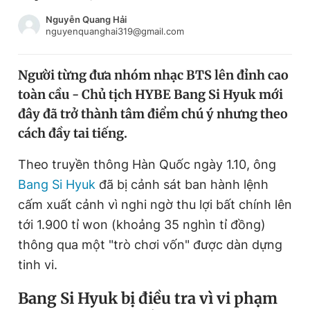
Chuyên mục khác
Nguyễn Quang Hải
Tin đã xem
nguyenquanghai319@gmail.com
Chào ngày mới
Tin 24h
Đăng xuất
Người từng đưa nhóm nhạc BTS lên đỉnh cao
Tin thị trường
Tin 360
toàn cầu - Chủ tịch HYBE Bang Si Hyuk mới
đây đã trở thành tâm điểm chú ý nhưng theo
Video
Magazine
cách đầy tai tiếng.
Theo truyền thông Hàn Quốc ngày 1.10, ông
Bang Si Hyuk
đã bị cảnh sát ban hành lệnh
Sản phẩm khác
cấm xuất cảnh vì nghi ngờ thu lợi bất chính lên
Tiện ích
Bạn cần biết
tới 1.900 tỉ won (khoảng 35 nghìn tỉ đồng)
thông qua một "trò chơi vốn" được dàn dựng
Thông tin tòa soạn
Liên hệ quảng cáo
tinh vi.
Bang Si Hyuk bị điều tra vì vi phạm