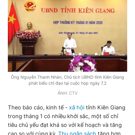
Đọc Thanh Niên trên điện thoại
Theo dõi báo trên
Hotline
Liên hệ quảng cáo
Ông Nguyễn Thanh Nhàn, Chủ tịch UBND tỉnh Kiên Giang
0906 645 777
0908 780 404
phát biểu chỉ đạo tại cuộc họp ngày 7.2
ẢNH: CTV
Đặt báo
Quảng cáo
RSS
Tòa soạn
Chính sách bảo
Theo báo cáo, kinh tế -
xã hội
tỉnh Kiên Giang
Tổng biên tập: Nguyễn Ngọc Toàn
Phó tổng biên tập thường trực: Hải Thành
trong tháng 1 có nhiều khởi sắc, một số chỉ
Phó tổng biên tập: Lâm Hiếu Dũng
tiêu chủ yếu đạt khá so với kế hoạch và tăng
Phó tổng biên tập: Trần Việt Hưng
Tổng thư ký tòa soạn: Đức Trung
cao so với cùng kỳ.
Thu ngân sách
tăng hơn