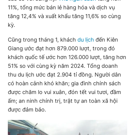
Giấy phép xuất bản số 110/GP - BTTTT cấp ngày 24.3.2020
11%, tổng mức bán lẻ hàng hóa và dịch vụ
© 2003-2026 Bản quyền thuộc về Báo Thanh Niên. Cấm sao
tăng 12,4% và xuất khẩu tăng 11,6% so cùng
chép dưới mọi hình thức nếu không có sự chấp thuận bằng văn
bản. Phát triển bởi ePi Technologies, JSC.
kỳ.
Cũng trong tháng 1, khách
du lịch
đến Kiên
Giang ước đạt hơn 879.000 lượt, trong đó
khách quốc tế ước hơn 126.000 lượt, tăng hơn
51% so với cùng kỳ năm 2024. Tổng doanh
thu du lịch ước đạt 2.904 tỉ đồng. Người dân
có hoàn cảnh khó khăn; gia đình chính sách
được chăm lo vui xuân, đón tết vui tươi, đầm
ấm; an ninh chính trị, trật tự an toàn xã hội
được đảm bảo.