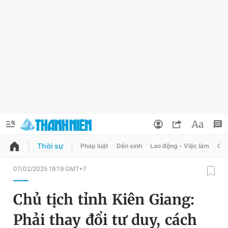
Thời sự
Pháp luật
Dân sinh
Lao động - Việc làm
Quy
QUẢNG CÁO
ĐẶT BÁO
07/02/2025 19:19 GMT+7
Thông tin tài khoản
Chủ tịch tỉnh Kiên Giang:
Đổi mật khẩu
Chuyên mục
Phải thay đổi tư duy, cách
Tin đã lưu