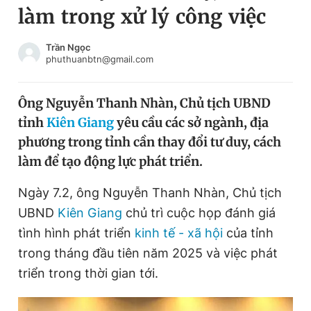
làm trong xử lý công việc
Chuyên mục khác
Tin đã xem
Chào ngày mới
Tin 24h
Trần Ngọc
phuthuanbtn@gmail.com
Đăng xuất
Tin thị trường
Tin 360
Ông Nguyễn Thanh Nhàn, Chủ tịch UBND
tỉnh
Kiên Giang
yêu cầu các sở ngành, địa
Video
Magazine
phương trong tỉnh cần thay đổi tư duy, cách
làm để tạo động lực phát triển.
Sản phẩm khác
Ngày 7.2, ông Nguyễn Thanh Nhàn, Chủ tịch
Tiện ích
Bạn cần biết
UBND
Kiên Giang
chủ trì cuộc họp đánh giá
tình hình phát triển
kinh tế - xã hội
của tỉnh
trong tháng đầu tiên năm 2025 và việc phát
Thông tin tòa soạn
Liên hệ quảng cáo
triển trong thời gian tới.