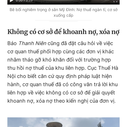
C
0:00
/
D
3:39
u
u
Bê bối nghiêm trọng ở sân Mỹ Đình: Nợ thuế ngàn tỉ, cơ sở
xuống cấp
r
r
r
a
K
hông có cơ sở để khoanh nợ, xóa nợ
e
t
Báo
Thanh Niên
cũng đã đặt câu hỏi về việc
n
i
cơ quan thuế phối hợp cùng các đơn vị khác
t
o
nhằm tháo gỡ khó khăn đối với trường hợp
T
n
thu hồi nợ thuế của khu liên hợp. Cục Thuế Hà
i
Nội cho biết căn cứ quy định pháp luật hiện
m
hành, cơ quan thuế đã có công văn trả lời khu
e
liên hợp về việc không có cơ sở để giải quyết
khoanh nợ, xóa nợ theo kiến nghị của đơn vị.