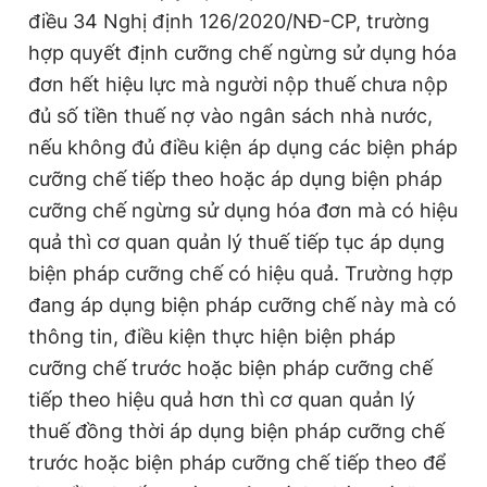
điều 34 Nghị định 126/2020/NĐ-CP, trường
Giấy phép xuất bản số 110/GP - BTTTT cấp ngày 24.3.2020
© 2003-2026 Bản quyền thuộc về Báo Thanh Niên. Cấm sao
hợp quyết định cưỡng chế ngừng sử dụng hóa
chép dưới mọi hình thức nếu không có sự chấp thuận bằng văn
bản. Phát triển bởi ePi Technologies, JSC.
đơn hết hiệu lực mà người nộp thuế chưa nộp
đủ số tiền thuế nợ vào ngân sách nhà nước,
nếu không đủ điều kiện áp dụng các biện pháp
cưỡng chế tiếp theo hoặc áp dụng biện pháp
cưỡng chế ngừng sử dụng hóa đơn mà có hiệu
quả thì cơ quan quản lý thuế tiếp tục áp dụng
biện pháp cưỡng chế có hiệu quả. Trường hợp
đang áp dụng biện pháp cưỡng chế này mà có
thông tin, điều kiện thực hiện biện pháp
cưỡng chế trước hoặc biện pháp cưỡng chế
tiếp theo hiệu quả hơn thì cơ quan quản lý
thuế đồng thời áp dụng biện pháp cưỡng chế
trước hoặc biện pháp cưỡng chế tiếp theo để