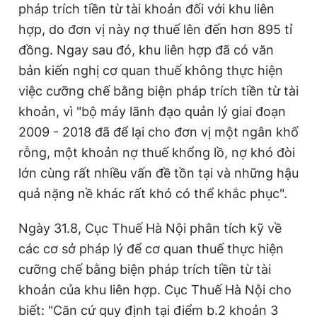
pháp trích tiền từ tài khoản đối với khu liên
hợp, do đơn vị này nợ thuế lên đến hơn 895 tỉ
đồng. Ngay sau đó, khu liên hợp đã có văn
Đọc Thanh Niên trên điện thoại
bản kiến nghị cơ quan thuế không thực hiện
việc cưỡng chế bằng biện pháp trích tiền từ tài
khoản, vì "bộ máy lãnh đạo quản lý giai đoạn
2009 - 2018 đã để lại cho đơn vị một ngân khố
Theo dõi báo trên
rỗng, một khoản nợ thuế khổng lồ, nợ khó đòi
lớn cùng rất nhiều vấn đề tồn tại và những hậu
Hotline
Liên hệ quảng cáo
0906 645 777
0908 780 404
quả nặng nề khác rất khó có thể khắc phục".
Ngày 31.8, Cục Thuế Hà Nội phân tích kỹ về
Đặt báo
Quảng cáo
RSS
Tòa soạn
Chính sách bảo
các cơ sở pháp lý để cơ quan thuế thực hiện
Tổng biên tập: Nguyễn Ngọc Toàn
cưỡng chế bằng biện pháp trích tiền từ tài
Phó tổng biên tập thường trực: Hải Thành
Phó tổng biên tập: Lâm Hiếu Dũng
khoản của khu liên hợp. Cục Thuế Hà Nội cho
Phó tổng biên tập: Trần Việt Hưng
Tổng thư ký tòa soạn: Đức Trung
biết: "Căn cứ quy định tại điểm b.2 khoản 3