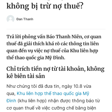
không bị trừ nợ thuế?
Chuyên mục khác
Tin đã xem
Chào ngày mới
Tin 24h
Đan Thanh
Đăng xuất
Tin thị trường
Tin 360
Trả lời phỏng vấn Báo Thanh Niên, cơ quan
thuế đã giải thích khá rõ các thông tin liên
Video
Magazine
quan đến vụ việc nợ thuế của Khu liên hợp
thể thao quốc gia Mỹ Đình.
Sản phẩm khác
C
hỉ trích tiền nợ từ tài khoản, không
kê biên tài sản
Tiện ích
Bạn cần biết
Như chúng tôi đã đưa tin, ngày 10.8 vừa
Thông tin tòa soạn
Liên hệ quảng cáo
qua,
Khu liên hợp thể thao quốc gia Mỹ
Đình
(khu liên hợp) nhận được thông báo từ
cơ quan thuế về việc cưỡng chế bằng biện