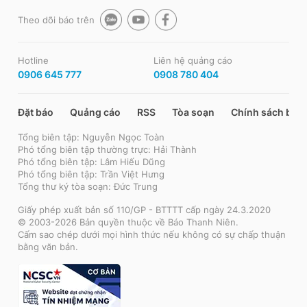
Theo dõi báo trên
Hotline
Liên hệ quảng cáo
0906 645 777
0908 780 404
Đặt báo
Quảng cáo
RSS
Tòa soạn
Chính sách bảo
Tổng biên tập: Nguyễn Ngọc Toàn
Phó tổng biên tập thường trực: Hải Thành
Phó tổng biên tập: Lâm Hiếu Dũng
Phó tổng biên tập: Trần Việt Hưng
Tổng thư ký tòa soạn: Đức Trung
Giấy phép xuất bản số 110/GP - BTTTT cấp ngày 24.3.2020
© 2003-2026 Bản quyền thuộc về Báo Thanh Niên.
Cấm sao chép dưới mọi hình thức nếu không có sự chấp thuận
bằng văn bản.