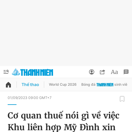
Thể thao
World Cup 2026
Bóng đá
sinh viên
QUẢNG CÁO
ĐẶT BÁO
01/09/2023 09:00 GMT+7
Thông tin tài khoản
Cơ quan thuế nói gì về việc
Đổi mật khẩu
Chuyên mục
Khu liên hợp Mỹ Đình xin
Tin đã lưu