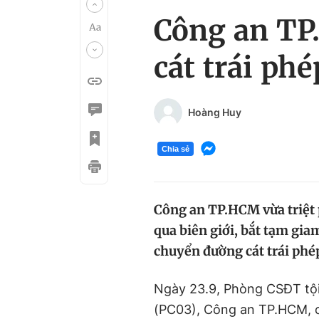
Công an TP
cát trái phé
Hoàng Huy
Chia sẻ
Công an TP.HCM vừa triệt 
qua biên giới, bắt tạm gia
chuyển đường cát trái phép
Ngày 23.9, Phòng CSĐT tội
(PC03), Công an TP.HCM, ch