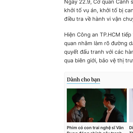
Ngày 22.9, Cơ quan Cảnh s
khởi tố vụ án, khởi tố bị c
điều tra về hành vi vận chu
Hiện Công an TP.HCM tiếp t
quan nhằm làm rõ đường dâ
quyết đấu tranh với các hà
qua biên giới, bảo vệ thị t