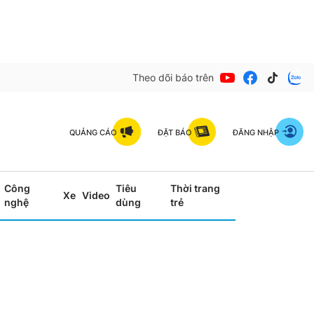
Theo dõi báo trên
QUẢNG CÁO
ĐẶT BÁO
ĐĂNG NHẬP
Công
Tiêu
Thời trang
Xe
Video
nghệ
dùng
trẻ