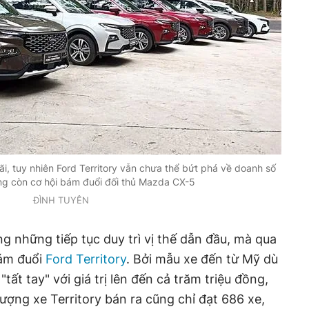
i, tuy nhiên Ford Territory vẫn chưa thể bứt phá về doanh số
g còn cơ hội bám đuổi đối thủ Mazda CX-5
ĐÌNH TUYÊN
g những tiếp tục duy trì vị thế dẫn đầu, mà qua
bám đuổi
Ford Territory
. Bởi mẫu xe đến từ Mỹ dù
tất tay" với giá trị lên đến cả trăm triệu đồng,
 lượng xe Territory bán ra cũng chỉ đạt 686 xe,