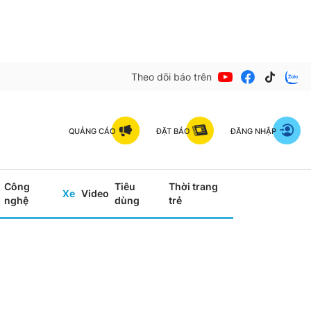
Theo dõi báo trên
QUẢNG CÁO
ĐẶT BÁO
ĐĂNG NHẬP
Công
Tiêu
Thời trang
Xe
Video
nghệ
dùng
trẻ