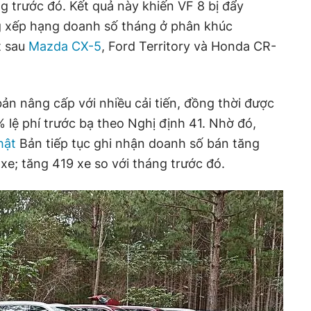
 trước đó. Kết quả này khiến VF 8 bị đẩy
ng xếp hạng doanh số tháng ở phân khúc
t sau
Mazda CX-5
, Ford Territory và Honda CR-
n nâng cấp với nhiều cải tiến, đồng thời được
lệ phí trước bạ theo Nghị định 41. Nhờ đó,
hật
Bản tiếp tục ghi nhận doanh số bán tăng
xe; tăng 419 xe so với tháng trước đó.