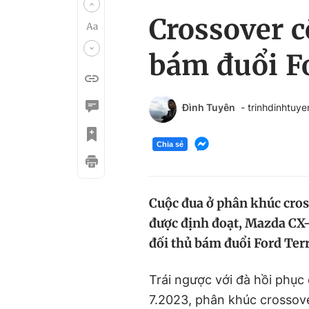
Crossover c
bám đuổi Fo
Đình Tuyên
- trinhdinhtuy
Chia sẻ
Cuộc đua ở phân khúc cros
được định đoạt, Mazda CX-5
đối thủ bám đuổi Ford Terr
Trái ngược với đà hồi phụ
7.2023, phân khúc crossove