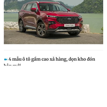
4 mẫu ô tô gầm cao xả hàng, dọn kho đón
bản mới
Một số mẫu ô tô gầm cao thuộc các phân khúc SUV
đô thị, crossover, MPV và SUV 7 chỗ đang được các
nhà sản xuất, phân phối tại Việt Nam giảm mạnh giá
bán để "xả hàng" dọn kho, chuẩn bị cho sự góp mặt...