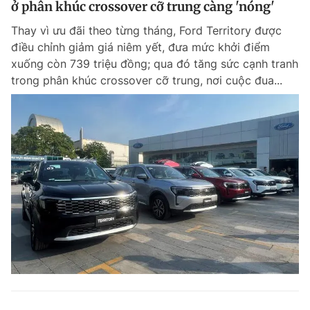
ở phân khúc crossover cỡ trung càng 'nóng'
Giấy phép xuất bản số 110/GP - BTTTT cấp ngày 24.3.2020
© 2003-2026 Bản quyền thuộc về Báo Thanh Niên. Cấm sao chép
Thay vì ưu đãi theo từng tháng, Ford Territory được
dưới mọi hình thức nếu không có sự chấp thuận bằng văn bản.
điều chỉnh giảm giá niêm yết, đưa mức khởi điểm
Phát triển bởi ePi Technologies, JSC.
xuống còn 739 triệu đồng; qua đó tăng sức cạnh tranh
trong phân khúc crossover cỡ trung, nơi cuộc đua...