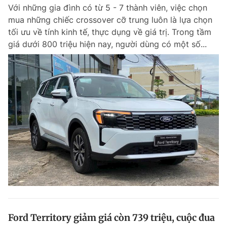
Với những gia đình có từ 5 - 7 thành viên, việc chọn
mua những chiếc crossover cỡ trung luôn là lựa chọn
tối ưu về tính kinh tế, thực dụng về giá trị. Trong tầm
Đọc Thanh Niên trên điện thoại
giá dưới 800 triệu hiện nay, người dùng có một số...
Theo dõi báo trên
Hotline
Liên hệ quảng cáo
0906 645 777
0908 780 404
Đặt báo
Quảng cáo
RSS
Tòa soạn
Chính sách bảo m
Tổng biên tập: Nguyễn Ngọc Toàn
Phó tổng biên tập thường trực: Hải Thành
Phó tổng biên tập: Lâm Hiếu Dũng
Phó tổng biên tập: Trần Việt Hưng
Ford Territory giảm giá còn 739 triệu, cuộc đua
Tổng thư ký tòa soạn: Đức Trung