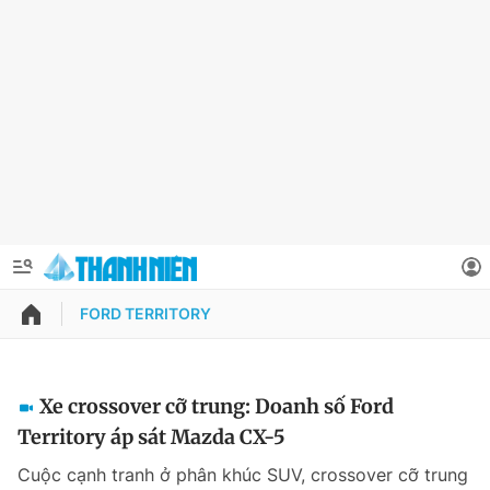
FORD TERRITORY
QUẢNG CÁO
ĐẶT BÁO
Thông tin tài khoản
Xe crossover cỡ trung: Doanh số Ford
Territory áp sát Mazda CX-5
Đổi mật khẩu
Chuyên mục
Cuộc cạnh tranh ở phân khúc SUV, crossover cỡ trung
Tin đã lưu