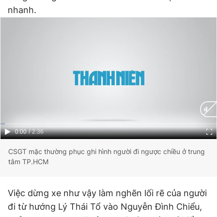
nhanh.
Đọc Thanh Niên trên điện thoại
Theo dõi báo trên
Hotline
Liên hệ quảng cáo
0906 645 777
0908 780 404
Current
0:00
/
Duration
2:36
Time
CSGT mặc thường phục ghi hình người đi ngược chiều ở trung
Đặt báo
Quảng cáo
RSS
Tòa soạn
Chính sách bảo
tâm TP.HCM
Tổng biên tập: Nguyễn Ngọc Toàn
Phó tổng biên tập thường trực: Hải Thành
Việc dừng xe như vậy làm nghẽn lối rẽ của người
Phó tổng biên tập: Lâm Hiếu Dũng
Phó tổng biên tập: Trần Việt Hưng
đi từ hướng Lý Thái Tổ vào Nguyễn Đình Chiểu,
Tổng thư ký tòa soạn: Đức Trung