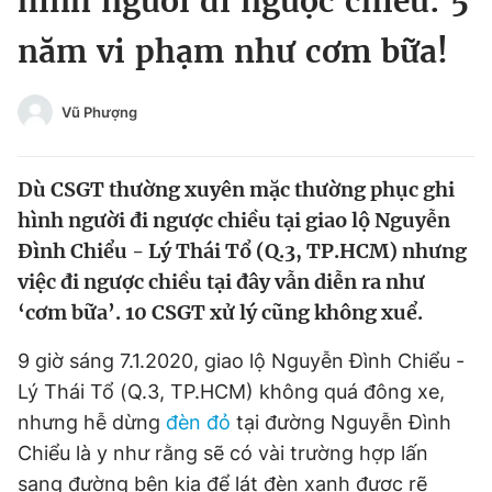
hình người đi ngược chiều: 5
Chuyên mục khác
năm vi phạm như cơm bữa!
Tin đã xem
Chào ngày mới
Tin 24h
Đăng xuất
Vũ Phượng
Tin thị trường
Tin 360
Dù CSGT thường xuyên mặc thường phục ghi
Video
Magazine
hình người đi ngược chiều tại giao lộ Nguyễn
Đình Chiểu - Lý Thái Tổ (Q.3, TP.HCM) nhưng
việc đi ngược chiều tại đây vẫn diễn ra như
Sản phẩm khác
‘cơm bữa’. 10 CSGT xử lý cũng không xuể.
Tiện ích
Bạn cần biết
9 giờ sáng 7.1.2020, giao lộ Nguyễn Đình Chiểu -
Lý Thái Tổ (Q.3, TP.HCM) không quá đông xe,
Thông tin tòa soạn
Liên hệ quảng cáo
nhưng hễ dừng
đèn đỏ
tại đường Nguyễn Đình
Chiểu là y như rằng sẽ có vài trường hợp lấn
sang đường bên kia để lát đèn xanh được rẽ