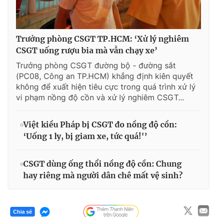
Trưởng phòng CSGT TP.HCM: ‘Xử lý nghiêm
CSGT uống rượu bia mà vẫn chạy xe’
Trưởng phòng CSGT đường bộ - đường sắt
(PC08, Công an TP.HCM) khẳng định kiên quyết
không để xuất hiện tiêu cực trong quá trình xử lý
vi phạm nồng độ cồn và xử lý nghiêm CSGT...
Việt kiều Pháp bị CSGT đo nồng độ cồn:
‘Uống 1 ly, bị giam xe, tức quá!'’
CSGT dùng ống thổi nồng độ cồn: Chung
hay riêng mà người dân chê mất vệ sinh?
Chia sẻ