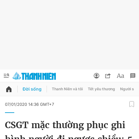
Đời sống
Thanh Niên và tôi
Tết yêu thương
Người sốn
QUẢNG CÁO
ĐẶT BÁO
07/01/2020 14:36 GMT+7
Thông tin tài khoản
CSGT mặc thường phục ghi
Đổi mật khẩu
Chuyên mục
Tin đã lưu