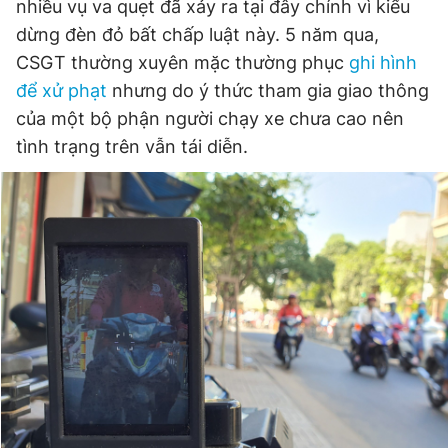
nhiều vụ va quẹt đã xảy ra tại đây chính vì kiểu
Giấy phép xuất bản số 110/GP - BTTTT cấp ngày 24.3.2020
dừng đèn đỏ bất chấp luật này. 5 năm qua,
© 2003-2026 Bản quyền thuộc về Báo Thanh Niên. Cấm sao
chép dưới mọi hình thức nếu không có sự chấp thuận bằng văn
CSGT thường xuyên mặc thường phục
ghi hình
bản. Phát triển bởi ePi Technologies, JSC.
để xử phạt
nhưng do ý thức tham gia giao thông
của một bộ phận người chạy xe chưa cao nên
tình trạng trên vẫn tái diễn.