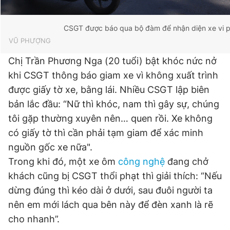
CSGT được báo qua bộ đàm để nhận diện xe vi 
VŨ PHƯỢNG
Chị Trần Phương Nga (20 tuổi) bật khóc nức nở
khi CSGT thông báo giam xe vì không xuất trình
được giấy tờ xe, bằng lái. Nhiều CSGT lập biên
bản lắc đầu: “Nữ thì khóc, nam thì gây sự, chúng
tôi gặp thường xuyên nên… quen rồi. Xe không
có giấy tờ thì cần phải tạm giam để xác minh
nguồn gốc xe nữa".
Trong khi đó, một xe ôm
công nghệ
đang chở
khách cũng bị CSGT thổi phạt thì giải thích: “Nếu
dừng đúng thì kéo dài ở dưới, sau đuôi người ta
nên em mới lách qua bên này để đèn xanh là rẽ
cho nhanh”.