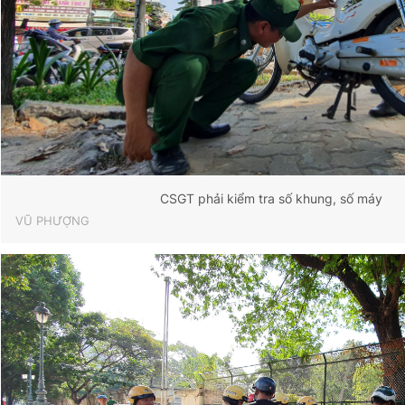
CSGT phải kiểm tra số khung, số máy
VŨ PHƯỢNG