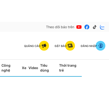
Theo dõi báo trên
QUẢNG CÁO
ĐẶT BÁO
ĐĂNG NHẬP
Công
Tiêu
Thời trang
Xe
Video
nghệ
dùng
trẻ