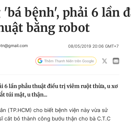
'bá bệnh', phải 6 lần đ
huật bằng robot
btn@gmail.com
08/05/2019 20:06 GMT+7
ải 6 lần phẫu thuật điều trị viêm ruột thừa, u xơ
t túi mật, u thận...
Dân (TP.HCM) cho biết bệnh viện này vừa sử
sĩ cắt bỏ thành công bướu thận cho bà C.T.C