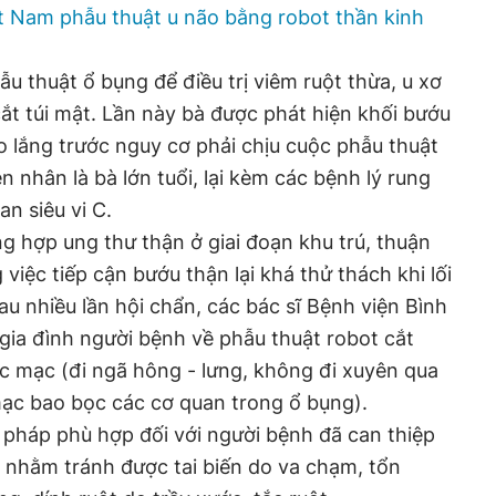
iệt Nam phẫu thuật u não bằng robot thần kinh
hẫu thuật ổ bụng để điều trị viêm ruột thừa, u xơ
cắt túi mật. Lần này bà được phát hiện khối bướu
lo lắng trước nguy cơ phải chịu cuộc phẫu thuật
 nhân là bà lớn tuổi, lại kèm các bệnh lý rung
an siêu vi C.
g hợp ung thư thận ở giai đoạn khu trú, thuận
g việc tiếp cận bướu thận lại khá thử thách khi lối
au nhiều lần hội chẩn, các bác sĩ Bệnh viện Bình
gia đình người bệnh về phẫu thuật robot cắt
c mạc (đi ngã hông - lưng, không đi xuyên qua
mạc bao bọc các cơ quan trong ổ bụng).
 pháp phù hợp đối với người bệnh đã can thiệp
, nhằm tránh được tai biến do va chạm, tổn