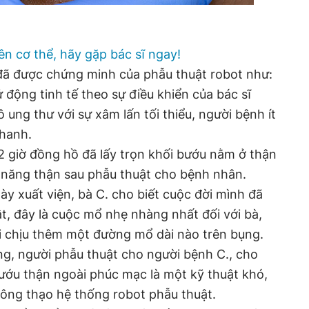
ên cơ thể, hãy gặp bác sĩ ngay!
đã được chứng minh của phẫu thuật robot như:
ử động tinh tế theo sự điều khiển của bác sĩ
ô ung thư với sự xâm lấn tối thiểu, người bệnh ít
nhanh.
2 giờ đồng hồ đã lấy trọn khối bướu nằm ở thận
c năng thận sau phẫu thuật cho bệnh nhân.
gày xuất viện, bà C. cho biết cuộc đời mình đã
ật, đây là cuộc mổ nhẹ nhàng nhất đối với bà,
i chịu thêm một đường mổ dài nào trên bụng.
ng, người phẫu thuật cho người bệnh C., cho
bướu thận ngoài phúc mạc là một kỹ thuật khó,
thông thạo hệ thống robot phẫu thuật.