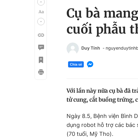
Cụ bà mang 
cuối phẫu t
Duy Tính
- nguyenduytinh
Chia sẻ
Với lần này nữa cụ bà đã tr
tử cung, cắt buồng trứng, cắ
Ngày 8.5, Bệnh viện Bình 
dụng robot hỗ trợ các bác 
(70 tuổi, Mỹ Tho).