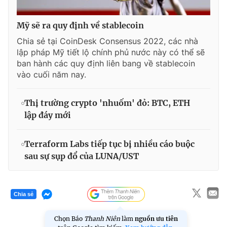
Mỹ sẽ ra quy định về stablecoin
Chia sẻ tại CoinDesk Consensus 2022, các nhà
lập pháp Mỹ tiết lộ chính phủ nước này có thể sẽ
ban hành các quy định liên bang về stablecoin
vào cuối năm nay.
Thị trường crypto 'nhuốm' đỏ: BTC, ETH
lập đáy mới
Terraform Labs tiếp tục bị nhiều cáo buộc
sau sự sụp đổ của LUNA/UST
Chia sẻ
Chọn Báo
Thanh Niên
làm
nguồn ưu tiên