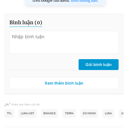
trên Google tìm kiếm.
Xem hướng dẫn.
Bình luận (
0
)
Gửi bình luận
Xem thêm bình luận
Khám phá thêm chủ đề
TFL
LUNA/UST
BINANCE
TERRA
DO KWON
LUNA
UST