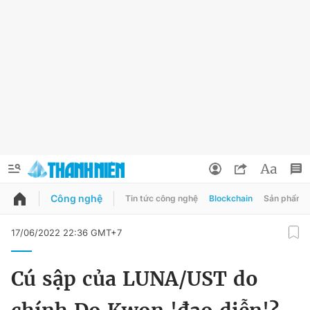
Công nghệ
Tin tức công nghệ
Blockchain
Sản phẩm
QUẢNG CÁO
ĐẶT BÁO
17/06/2022 22:36 GMT+7
Thông tin tài khoản
Cú sập của LUNA/UST do
Đổi mật khẩu
Chuyên mục
Tin đã lưu