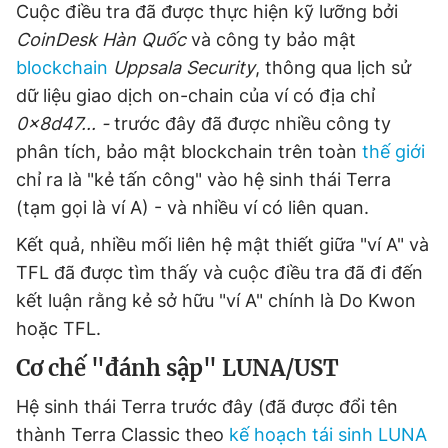
Cuộc điều tra đã được thực hiện kỹ lưỡng bởi
Giấy phép xuất bản số 110/GP - BTTTT cấp ngày 24.3.2020
CoinDesk Hàn Quốc
và công ty bảo mật
© 2003-2026 Bản quyền thuộc về Báo Thanh Niên. Cấm sao
chép dưới mọi hình thức nếu không có sự chấp thuận bằng văn
blockchain
Uppsala Security
, thông qua lịch sử
bản. Phát triển bởi ePi Technologies, JSC.
dữ liệu giao dịch on-chain của ví có địa chỉ
0x8d47... -
trước đây đã được nhiều công ty
phân tích, bảo mật blockchain trên toàn
thế giới
chỉ ra là "kẻ tấn công" vào hệ sinh thái Terra
(tạm gọi là ví A) - và nhiều ví có liên quan.
Kết quả, nhiều mối liên hệ mật thiết giữa "ví A" và
TFL đã được tìm thấy và cuộc điều tra đã đi đến
kết luận rằng kẻ sở hữu "ví A" chính là Do Kwon
hoặc TFL.
Cơ chế "đánh sập" LUNA/UST
Hệ sinh thái Terra trước đây (đã được đổi tên
thành Terra Classic theo
kế hoạch tái sinh LUNA