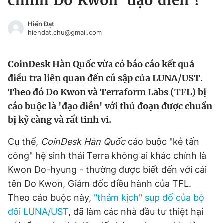
chính Do Kwon 'đạo diễn'?
Chuyên mục khác
Tin đã xem
Hiển Đạt
hiendat.chu@gmail.com
Chào ngày mới
Tin 24h
Đăng xuất
CoinDesk Hàn Quốc vừa có báo cáo kết quả
Tin thị trường
Tin 360
điều tra liên quan đến cú sập của LUNA/UST.
Theo đó Do Kwon và Terraform Labs (TFL) bị
Video
Magazine
cáo buộc là 'đạo diễn' với thủ đoạn được chuẩn
bị kỹ càng và rất tinh vi.
Sản phẩm khác
Cụ thể,
CoinDesk Hàn Quốc
cáo buộc "kẻ tấn
Tiện ích
Bạn cần biết
công" hệ sinh thái Terra không ai khác chính là
Kwon Do-hyung - thường được biết đến với cái
Thông tin tòa soạn
Liên hệ quảng cáo
tên Do Kwon, Giám đốc điều hành của TFL.
Theo cáo buộc này,
"thảm kịch" sụp đổ của bộ
đôi LUNA/UST
, đã làm các nhà đầu tư thiệt hại